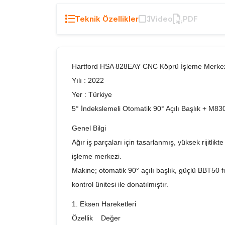
Teknik Özellikler
Video
PDF
Hartford HSA 828EAY CNC Köprü İşleme Merke
Yılı : 2022
Yer : Türkiye
5° İndekslemeli Otomatik 90° Açılı Başlık + M830
Genel Bilgi
Ağır iş parçaları için tasarlanmış, yüksek rijitlik
işleme merkezi.
Makine; otomatik 90° açılı başlık, güçlü BBT50 f
kontrol ünitesi ile donatılmıştır.
1. Eksen Hareketleri
Özellik Değer