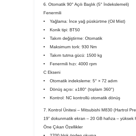
6. Otomatik 90° Açılı Başlık (5° İndekslemeli)
Fenermili
• Yağlama: İnce yağ püskürtme (Oil Mist)
• Konik tipi: BT50
• Takım değiştirme: Otomatik
• Maksimum tork: 930 Nm
• Takım tutma gücü: 1500 kg
• Fenermili hızı: 4000 rpm
C Ekseni
• Otomatik indeksleme: 5° × 72 adım
• Dönüş açısı: ±180° (toplam 360°)
• Kontrol: NC kontrollü otomatik dönüş
7. Kontrol Ünitesi – Mitsubishi M830 (Hartrol Pr
19” dokunmatik ekran – 20 GB hafıza – yüksek h
Öne Çıkan Özellikler
• 2700 blok önden okuma