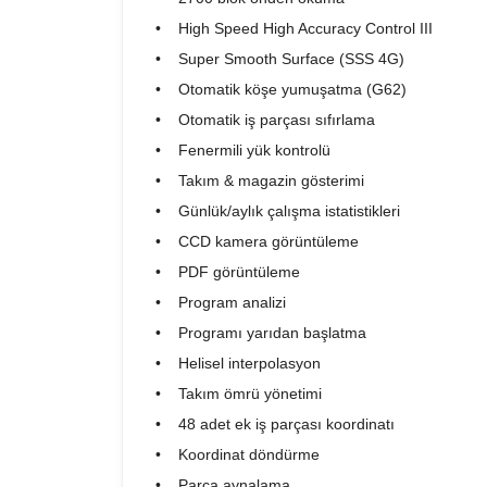
• High Speed High Accuracy Control III
• Super Smooth Surface (SSS 4G)
• Otomatik köşe yumuşatma (G62)
• Otomatik iş parçası sıfırlama
• Fenermili yük kontrolü
• Takım & magazin gösterimi
• Günlük/aylık çalışma istatistikleri
• CCD kamera görüntüleme
• PDF görüntüleme
• Program analizi
• Programı yarıdan başlatma
• Helisel interpolasyon
• Takım ömrü yönetimi
• 48 adet ek iş parçası koordinatı
• Koordinat döndürme
• Parça aynalama