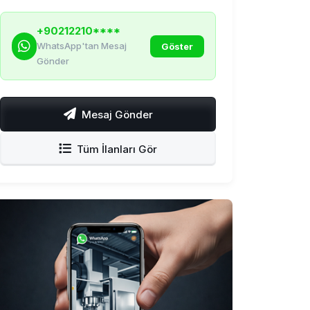
+90212210****
WhatsApp'tan Mesaj
Göster
Gönder
Mesaj Gönder
Tüm İlanları Gör