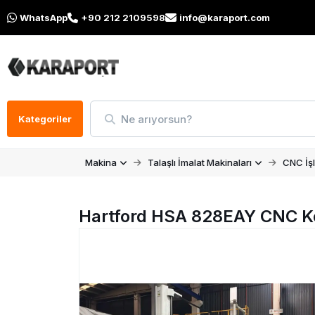
WhatsApp
+90 212 2109598
info@karaport.com
Ne arıyorsun?
Kategoriler
Makina
Talaşlı İmalat Makinaları
CNC İş
Hartford HSA 828EAY CNC K