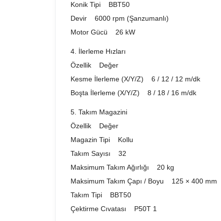
Konik Tipi BBT50
Devir 6000 rpm (Şanzumanlı)
Motor Gücü 26 kW
4. İlerleme Hızları
Özellik Değer
Kesme İlerleme (X/Y/Z) 6 / 12 / 12 m/dk
Boşta İlerleme (X/Y/Z) 8 / 18 / 16 m/dk
5. Takım Magazini
Özellik Değer
Magazin Tipi Kollu
Takım Sayısı 32
Maksimum Takım Ağırlığı 20 kg
Maksimum Takım Çapı / Boyu 125 × 400 mm
Takım Tipi BBT50
Çektirme Cıvatası P50T 1