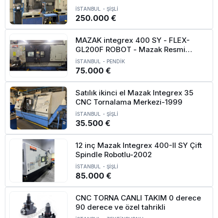
İSTANBUL
-
ŞİŞLİ
250.000 €
MAZAK integrex 400 SY - FLEX-
GL200F ROBOT - Mazak Resmi
Kayıtlı
İSTANBUL
-
PENDİK
75.000 €
Satılık ikinci el Mazak Integrex 35
CNC Tornalama Merkezi-1999
İSTANBUL
-
ŞİŞLİ
35.500 €
12 inç Mazak Integrex 400-II SY Çift
Spindle Robotlu-2002
İSTANBUL
-
ŞİŞLİ
85.000 €
CNC TORNA CANLI TAKIM 0 derece
90 derece ve özel tahrikli