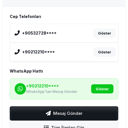
Cep Telefonları
+90532728****
Göster
+90212210****
Göster
WhatsApp Hattı
+90212210****
Göster
WhatsApp'tan Mesaj Gönder
Mesaj Gönder
Tüm İlanları Gör