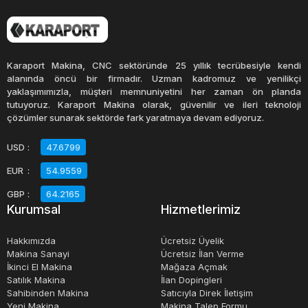
Karaport Makina, CNC sektöründe 25 yıllık tecrübesiyle kendi
alanında öncü bir firmadır. Uzman kadromuz ve yenilikçi
yaklaşımımızla, müşteri memnuniyetini her zaman ön planda
tutuyoruz. Karaport Makina olarak, güvenilir ve ileri teknoloji
çözümler sunarak sektörde fark yaratmaya devam ediyoruz.
USD
:
47.6799
EUR
:
54.9559
GBP
:
64.2165
Kurumsal
Hizmetlerimiz
Hakkımızda
Ücretsiz Üyelik
Makina Sanayi
Ücretsiz İlan Verme
İkinci El Makina
Mağaza Açmak
Satılık Makina
İlan Dopingleri
Sahibinden Makina
Satıcıyla Direk İletişim
Yeni Makina
Makina Talep Formu