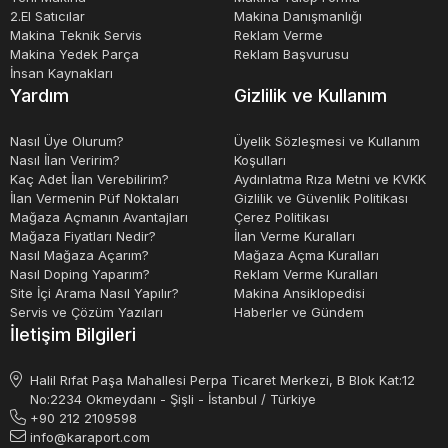
2.El Satıcılar
Makina Danışmanlığı
Makina Teknik Servis
Reklam Verme
Makina Yedek Parça
Reklam Başvurusu
İnsan Kaynakları
Yardım
Gizlilik ve Kullanım
Nasıl Üye Olurum?
Üyelik Sözleşmesi ve Kullanım
Nasıl İlan Veririm?
Koşulları
Kaç Adet İlan Verebilirim?
Aydınlatma Rıza Metni ve KVKK
İlan Vermenin Püf Noktaları
Gizlilik ve Güvenlik Politikası
Mağaza Açmanın Avantajları
Çerez Politikası
Mağaza Fiyatları Nedir?
İlan Verme Kuralları
Nasıl Mağaza Açarım?
Mağaza Açma Kuralları
Nasıl Doping Yaparım?
Reklam Verme Kuralları
Site İçi Arama Nasıl Yapılır?
Makina Ansiklopedisi
Servis ve Çözüm Yazıları
Haberler ve Gündem
İletişim Bilgileri
Halil Rıfat Paşa Mahallesi Perpa Ticaret Merkezi, B Blok Kat:12
No:2234 Okmeydanı - Şişli - İstanbul / Türkiye
+90 212 2109598
info@karaport.com