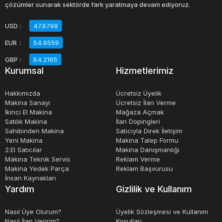
çözümler sunarak sektörde fark yaratmaya devam ediyoruz.
USD
:
47.6799
EUR
:
54.9559
GBP
:
64.2165
Kurumsal
Hizmetlerimiz
Hakkımızda
Ücretsiz Üyelik
Makina Sanayi
Ücretsiz İlan Verme
İkinci El Makina
Mağaza Açmak
Satılık Makina
İlan Dopingleri
Sahibinden Makina
Satıcıyla Direk İletişim
Yeni Makina
Makina Talep Formu
2.El Satıcılar
Makina Danışmanlığı
Makina Teknik Servis
Reklam Verme
Makina Yedek Parça
Reklam Başvurusu
İnsan Kaynakları
Yardım
Gizlilik ve Kullanım
Nasıl Üye Olurum?
Üyelik Sözleşmesi ve Kullanım
Nasıl İlan Veririm?
Koşulları