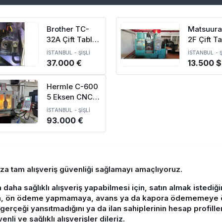
Brother TC-
Matsuura
32A Çift Tabla
2F Çift T
Çift Divüzör
CNC Dik 
İSTANBUL
-
ŞİŞLİ
İSTANBUL
-
Ş
CNC İşleme
Merkezi-
37.000 €
13.500 $
Merkezi
Hermle C-600
5 Eksen CNC
işleme
İSTANBUL
-
ŞİŞLİ
Merkezi-2004
93.000 €
ıza tam alışveriş güvenliği sağlamayı amaçlıyoruz.
n daha sağlıklı alışveriş yapabilmesi için, satın almak istedi
, ön ödeme yapmamaya, avans ya da kapora ödememeye özen
in gerçeği yansıtmadığını ya da ilan sahiplerinin hesap profille
nli ve sağlıklı alışverişler dileriz.