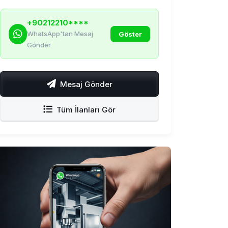
+90212210****
WhatsApp'tan Mesaj
Göster
Gönder
Mesaj Gönder
Tüm İlanları Gör