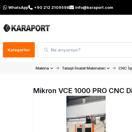
WhatsApp
+90 212 2109598
info@karaport.com
Ne arıyorsun?
Kategoriler
Makina
Talaşlı İmalat Makinaları
CNC İş
Mikron VCE 1000 PRO CNC Di