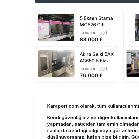
5 Eksen Stama
MC526 Çift
Tabla Spindle
İSTANBUL
-
ŞİŞLİ
Divüzör CNC
83.000 €
İşleme R-2440
Akira Seiki 5AX
AC650 5 Eksen
CNC Dik İşleme
İSTANBUL
-
ŞİŞLİ
Merkezi - 2015
76.000 €
Karaport.com olarak, tüm kullanıcılarım
Kendi güvenliğiniz ve diğer kullanıcıları
yapmadan, satıcıdan tam emin olmadan
ilanlarda belirttiği bilgi veya görseller
düşünüyorsanız, lütfen bize bildirin. Güve