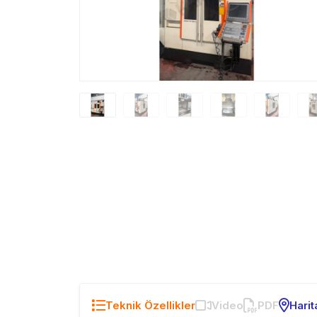
Teknik Özellikler
Video
PDF
Harit