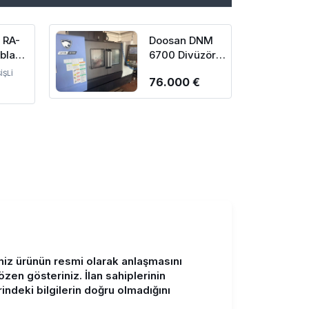
 RA-
Doosan DNM
abla
6700 Divüzörlü
İşleme
CNC Dik İşleme
İŞLİ
76.000 €
1998
Merkezi-2024
ğiniz ürünün resmi olarak anlaşmasını
 gösteriniz. İlan sahiplerinin
rindeki bilgilerin doğru olmadığını