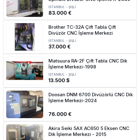
İSTANBUL
-
ŞİŞLİ
83.000 €
Brother TC-32A Çift Tabla Çift
Divüzör CNC İşleme Merkezi
İSTANBUL
-
ŞİŞLİ
37.000 €
Matsuura RA-2F Çift Tabla CNC Dik
İşleme Merkezi-1998
İSTANBUL
-
ŞİŞLİ
13.500 $
Doosan DNM 6700 Divüzörlü CNC Dik
İşleme Merkezi-2024
76.000 €
Akira Seiki 5AX AC650 5 Eksen CNC
Dik İşleme Merkezi - 2015