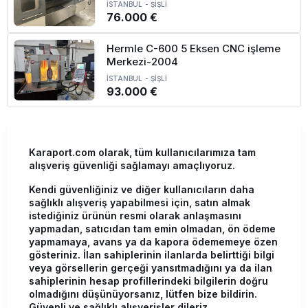
İSTANBUL
-
ŞİŞLİ
76.000 €
Hermle C-600 5 Eksen CNC işleme
Merkezi-2004
İSTANBUL
-
ŞİŞLİ
93.000 €
Karaport.com olarak, tüm kullanıcılarımıza tam
alışveriş güvenliği sağlamayı amaçlıyoruz.
Kendi güvenliğiniz ve diğer kullanıcıların daha
sağlıklı alışveriş yapabilmesi için, satın almak
istediğiniz ürünün resmi olarak anlaşmasını
yapmadan, satıcıdan tam emin olmadan, ön ödeme
yapmamaya, avans ya da kapora ödememeye özen
gösteriniz. İlan sahiplerinin ilanlarda belirttiği bilgi
veya görsellerin gerçeği yansıtmadığını ya da ilan
sahiplerinin hesap profillerindeki bilgilerin doğru
olmadığını düşünüyorsanız, lütfen bize bildirin.
Güvenli ve sağlıklı alışverişler dileriz.