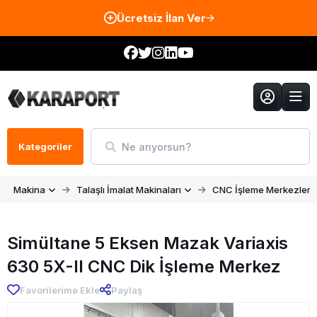
Ücretsiz İlan Ver
Ne arıyorsun?
Kategoriler
Makina
Talaşlı İmalat Makinaları
CNC İşleme Merkezleri
Simültane 5 Eksen Mazak Variaxis
630 5X-II CNC Dik İşleme Merkez
Favorilerime Ekle
Paylaş