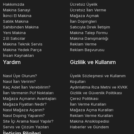
Hakkımızda
Ücretsiz Üyelik
Makina Sanayi
Ücretsiz İlan Verme
İkinci El Makina
Mağaza Açmak
Satılık Makina
İlan Dopingleri
Sahibinden Makina
Satıcıyla Direk İletişim
Yeni Makina
Makina Talep Formu
2.El Satıcılar
Makina Danışmanlığı
Makina Teknik Servis
Reklam Verme
Makina Yedek Parça
Reklam Başvurusu
İnsan Kaynakları
Yardım
Gizlilik ve Kullanım
Nasıl Üye Olurum?
Üyelik Sözleşmesi ve Kullanım
Nasıl İlan Veririm?
Koşulları
Kaç Adet İlan Verebilirim?
Aydınlatma Rıza Metni ve KVKK
İlan Vermenin Püf Noktaları
Gizlilik ve Güvenlik Politikası
Mağaza Açmanın Avantajları
Çerez Politikası
Mağaza Fiyatları Nedir?
İlan Verme Kuralları
Nasıl Mağaza Açarım?
Mağaza Açma Kuralları
Nasıl Doping Yaparım?
Reklam Verme Kuralları
Site İçi Arama Nasıl Yapılır?
Makina Ansiklopedisi
Servis ve Çözüm Yazıları
Haberler ve Gündem
İletişim Bilgileri