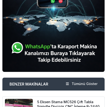
BENZER MAKİNALAR
Tümünü Göster
5 Eksen Stama MC526 Çift Tabla
Spindle Divüzör CNC İşleme R-2440