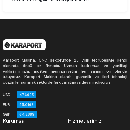
Karaport Makina, CNC sektöründe 25 yıllık tecrübesiyle kendi
alanında öncü bir firmadır. Uzman kadromuz ve yenilikçi
yaklaşımımızla, müşteri memnuniyetini her zaman ön planda
tutuyoruz. Karaport Makina olarak, güvenilir ve ileri teknoloji
çözümler sunarak sektörde fark yaratmaya devam ediyoruz.
USD
:
47.6625
EUR
:
55.0168
GBP
:
64.2698
Kurumsal
Hizmetlerimiz