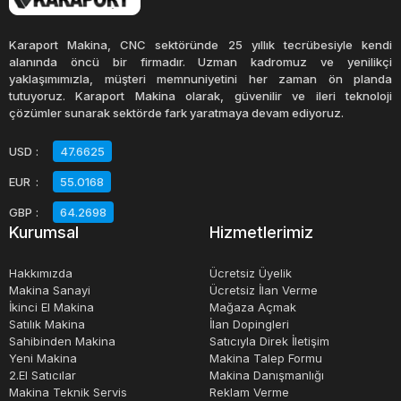
seviyeye indirgenir.
Karaport Makina, CNC sektöründe 25 yıllık tecrübesiyle kendi
CNC puntasız taşlama tezgahları, üretim sektöründe
alanında öncü bir firmadır. Uzman kadromuz ve yenilikçi
yaklaşımımızla, müşteri memnuniyetini her zaman ön planda
önemli bir yere sahip olmakta ve sürekli gelişen teknolojisi
tutuyoruz. Karaport Makina olarak, güvenilir ve ileri teknoloji
ile gelecekte de bu önemli rolünü koruyacak gibi
çözümler sunarak sektörde fark yaratmaya devam ediyoruz.
görünmektedir.
USD
:
47.6625
EUR
:
55.0168
GBP
:
64.2698
Kurumsal
Hizmetlerimiz
Hakkımızda
Ücretsiz Üyelik
Makina Sanayi
Ücretsiz İlan Verme
İkinci El Makina
Mağaza Açmak
Satılık Makina
İlan Dopingleri
Sahibinden Makina
Satıcıyla Direk İletişim
Yeni Makina
Makina Talep Formu
2.El Satıcılar
Makina Danışmanlığı
Makina Teknik Servis
Reklam Verme