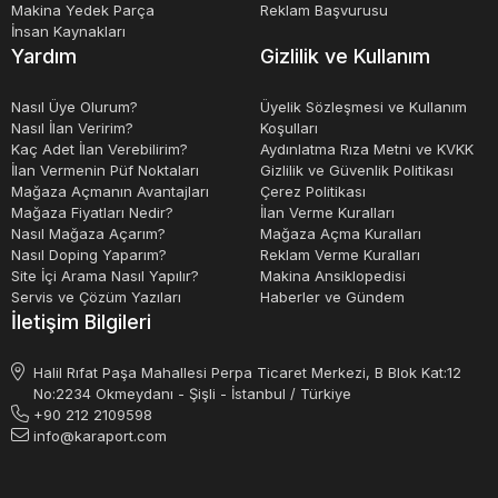
Makina Yedek Parça
Reklam Başvurusu
İnsan Kaynakları
Yardım
Gizlilik ve Kullanım
Nasıl Üye Olurum?
Üyelik Sözleşmesi ve Kullanım
Nasıl İlan Veririm?
Koşulları
Kaç Adet İlan Verebilirim?
Aydınlatma Rıza Metni ve KVKK
İlan Vermenin Püf Noktaları
Gizlilik ve Güvenlik Politikası
Mağaza Açmanın Avantajları
Çerez Politikası
Mağaza Fiyatları Nedir?
İlan Verme Kuralları
Nasıl Mağaza Açarım?
Mağaza Açma Kuralları
Nasıl Doping Yaparım?
Reklam Verme Kuralları
Site İçi Arama Nasıl Yapılır?
Makina Ansiklopedisi
Servis ve Çözüm Yazıları
Haberler ve Gündem
İletişim Bilgileri
Halil Rıfat Paşa Mahallesi Perpa Ticaret Merkezi, B Blok Kat:12
No:2234 Okmeydanı - Şişli - İstanbul / Türkiye
+90 212 2109598
info@karaport.com