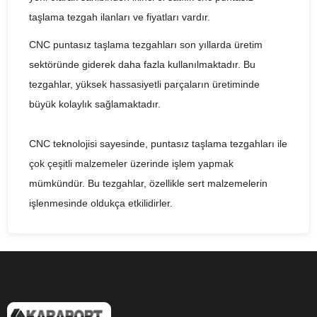
taşlama tezgah ilanları ve fiyatları vardır.
CNC puntasız taşlama tezgahları son yıllarda üretim
sektöründe giderek daha fazla kullanılmaktadır. Bu
tezgahlar, yüksek hassasiyetli parçaların üretiminde
büyük kolaylık sağlamaktadır.
CNC teknolojisi sayesinde, puntasız taşlama tezgahları ile
çok çeşitli malzemeler üzerinde işlem yapmak
mümkündür. Bu tezgahlar, özellikle sert malzemelerin
işlenmesinde oldukça etkilidirler.
Puntaların kullanımının gereksiz olduğu bu tezgahlar,
yüksek verimlilik, doğruluk ve tekrarlanabilirlik sağlarlar.
CNC teknolojisi, tezgahın tamamen otomatik olarak
çalışmasına izin verir, böylece işçi müdahalesi minimum