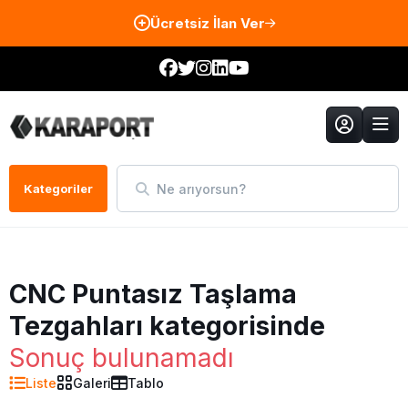
Ücretsiz İlan Ver
Ne arıyorsun?
Kategoriler
CNC Puntasız Taşlama
Tezgahları kategorisinde
Sonuç bulunamadı
Liste
Galeri
Tablo