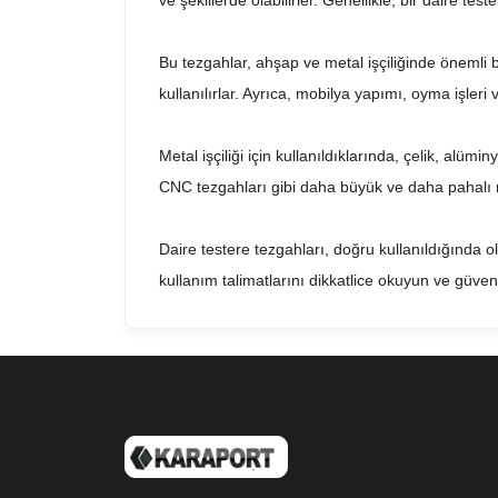
ve şekillerde olabilirler. Genellikle, bir daire te
Bu tezgahlar, ahşap ve metal işçiliğinde önemli bi
kullanılırlar. Ayrıca, mobilya yapımı, oyma işleri v
Metal işçiliği için kullanıldıklarında, çelik, alümi
CNC tezgahları gibi daha büyük ve daha pahalı ma
Daire testere tezgahları, doğru kullanıldığında o
kullanım talimatlarını dikkatlice okuyun ve güven
Sonuç olarak, daire testere tezgahları, ahşap ve m
kullanıldığında, güvenli ve verimli bir şekilde mal