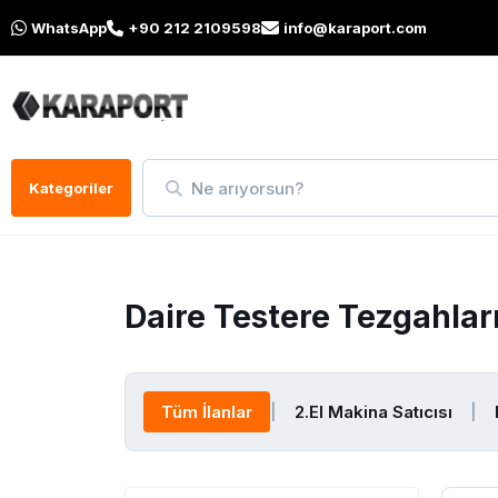
WhatsApp
+90 212 2109598
info@karaport.com
Ne arıyorsun?
Kategoriler
Daire Testere Tezgahlar
Tüm İlanlar
|
2.El Makina Satıcısı
|