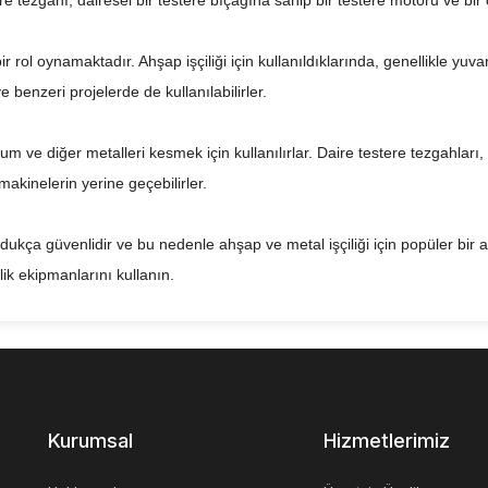
stere tezgahı, dairesel bir testere bıçağına sahip bir testere motoru ve bir
r rol oynamaktadır. Ahşap işçiliği için kullanıldıklarında, genellikle yuv
e benzeri projelerde de kullanılabilirler.
nyum ve diğer metalleri kesmek için kullanılırlar. Daire testere tezgahları,
kinelerin yerine geçebilirler.
ldukça güvenlidir ve bu nedenle ahşap ve metal işçiliği için popüler bir
lik ekipmanlarını kullanın.
etal işçiliğinde oldukça yararlı bir araçtır. Bu tezgahlar, birçok farklı
zeme kesimlerinde kullanılabilirler.
Kurumsal
Hizmetlerimiz