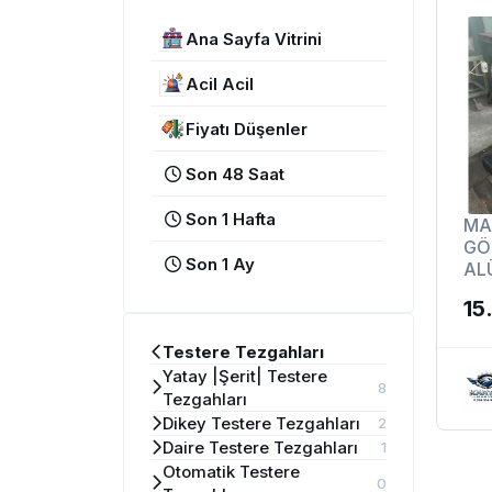
Ana Sayfa Vitrini
Acil Acil
Fiyatı Düşenler
Son 48 Saat
Son 1 Hafta
MA
GÖ
Son 1 Ay
AL
TE
15
305
Testere Tezgahları
Yatay |Şerit| Testere
8
Tezgahları
Dikey Testere Tezgahları
2
Daire Testere Tezgahları
1
Otomatik Testere
0