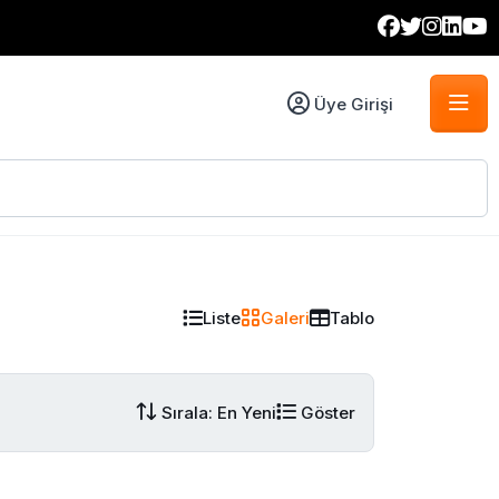
Üye Girişi
Liste
Galeri
Tablo
Sırala: En Yeni
Göster