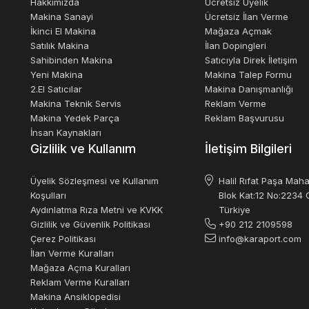
Hakkımızda
Ücretsiz Üyelik
Makina Sanayi
Ücretsiz İlan Verme
İkinci El Makina
Mağaza Açmak
Satılık Makina
İlan Dopingleri
Sahibinden Makina
Satıcıyla Direk İletişim
Yeni Makina
Makina Talep Formu
2.El Satıcılar
Makina Danışmanlığı
Makina Teknik Servis
Reklam Verme
Makina Yedek Parça
Reklam Başvurusu
İnsan Kaynakları
Gizlilik ve Kullanım
İletişim Bilgileri
Üyelik Sözleşmesi ve Kullanım
Halil Rıfat Paşa Maha
Koşulları
Blok Kat:12 No:2234 O
Aydınlatma Rıza Metni ve KVKK
Türkiye
Gizlilik ve Güvenlik Politikası
+90 212 2109598
Çerez Politikası
info@karaport.com
İlan Verme Kuralları
Mağaza Açma Kuralları
Reklam Verme Kuralları
Makina Ansiklopedisi