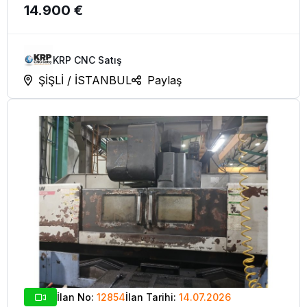
14.900 €
1995
KRP CNC Satış
ŞİŞLİ / İSTANBUL
Paylaş
İlan No:
12854
İlan Tarihi:
14.07.2026