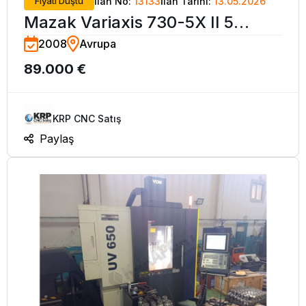
Fiyatı Düştü
İlan No:
13133
İlan Tarihi:
13.05.2026
Mazak Variaxis 730-5X II 5
2008
Avrupa
Eksen Çift Tabla CNC Dik İşleme-
89.000 €
2008
KRP CNC Satış
Paylaş