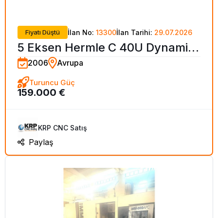
Fiyatı Düştü
İlan No:
13300
İlan Tarihi:
29.07.2026
5 Eksen Hermle C 40U Dynamic
2006
Avrupa
CNC İşleme Merkezi-2006
Turuncu Güç
159.000 €
KRP CNC Satış
Paylaş