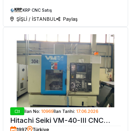
KRP CNC Satış
ŞİŞLİ / İSTANBUL
Paylaş
İlan No:
10969
İlan Tarihi:
17.06.2026
Hitachi Seiki VM-40-III CNC
1997
Türkiye
İşleme Merkezi-1997