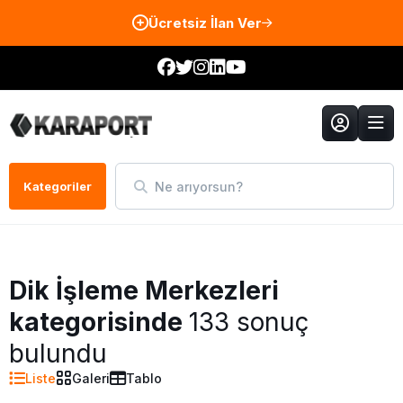
Ücretsiz İlan Ver
Ne arıyorsun?
Kategoriler
Dik İşleme Merkezleri
kategorisinde
133 sonuç
bulundu
Liste
Galeri
Tablo