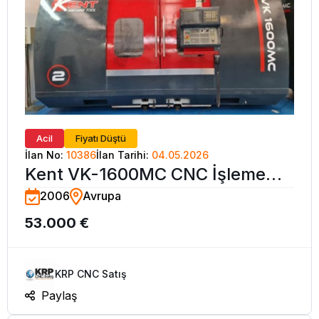
Acil
Fiyatı Düştü
İlan No:
10386
İlan Tarihi:
04.05.2026
Kent VK-1600MC CNC İşleme
2006
Avrupa
Merkezi
53.000 €
KRP CNC Satış
Paylaş