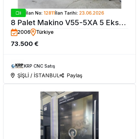
İlan No:
12811
İlan Tarihi:
23.06.2026
8 Palet Makino V55-5XA 5 Eksen
2006
Türkiye
CNC Dik İşleme Merkezi-2006
73.500 €
KRP CNC Satış
ŞİŞLİ / İSTANBUL
Paylaş