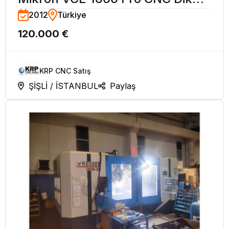
2012
Türkiye
İşleme Merkezi-2012
120.000 €
KRP CNC Satış
ŞİŞLİ / İSTANBUL
Paylaş