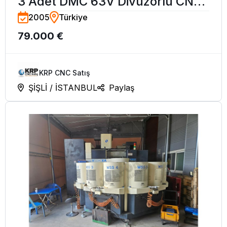
3 Adet DMC 63V Divüzörlü CNC
2005
Türkiye
İşleme Merkezi-2005
79.000 €
KRP CNC Satış
ŞİŞLİ / İSTANBUL
Paylaş