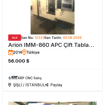
Acil
İlan No:
12329
İlan Tarihi:
03.08.2026
Arion IMM-860 APC Çift Tabla
2014
Türkiye
CNC Dik İşleme Merkezi-2014
56.000 $
KRP CNC Satış
ŞİŞLİ / İSTANBUL
Paylaş