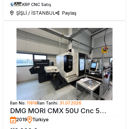
KRP CNC Satış
ŞİŞLİ / İSTANBUL
Paylaş
İlan No:
11818
İlan Tarihi:
31.07.2026
DMG MORI CMX 50U Cnc 5
2019
Türkiye
Eksen CNC İşleme Merkezi-2019