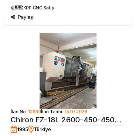
KRP CNC Satış
Paylaş
İlan No:
12839
İlan Tarihi:
15.07.2026
Chiron FZ-18L 2600-450-450
1995
Türkiye
mm CNC Dik İşleme Merkezi-