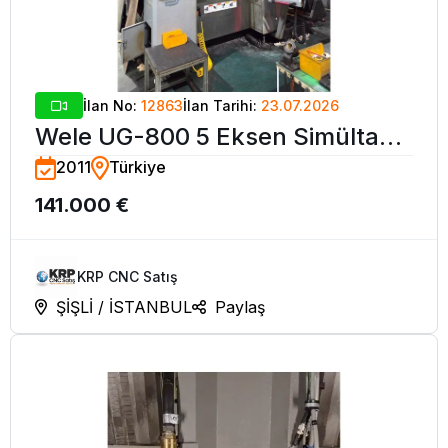
İlan No:
12863
İlan Tarihi:
23.07.2026
Wele UG-800 5 Eksen Simültane
2011
Türkiye
CNC İşleme Merkezi-2011
141.000 €
KRP CNC Satış
ŞİŞLİ / İSTANBUL
Paylaş