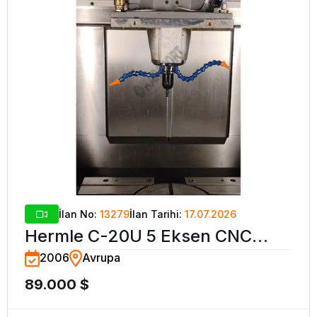
İlan No:
13279
İlan Tarihi:
17.07.2026
Hermle C-20U 5 Eksen CNC
2006
Avrupa
İşleme Merkezi-2008
89.000 $