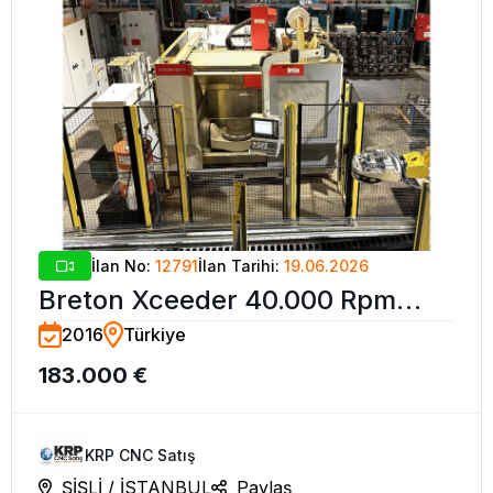
İlan No:
12791
İlan Tarihi:
19.06.2026
Breton Xceeder 40.000 Rpm
2016
Türkiye
Simültane 5 Eksen CNC İşleme
183.000 €
Merkezi
KRP CNC Satış
ŞİŞLİ / İSTANBUL
Paylaş