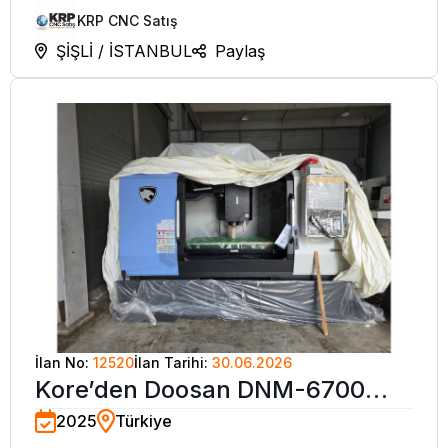
KRP CNC Satış
ŞİŞLİ / İSTANBUL
Paylaş
İlan No:
12520
İlan Tarihi:
30.06.2026
Kore’den Doosan DNM-6700
2025
Türkiye
CNC İşleme Merkezi-2025