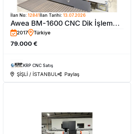
İlan No:
12841
İlan Tarihi:
13.07.2026
Awea BM-1600 CNC Dik İşleme
2017
Türkiye
Merkezi-2017
79.000 €
KRP CNC Satış
ŞİŞLİ / İSTANBUL
Paylaş