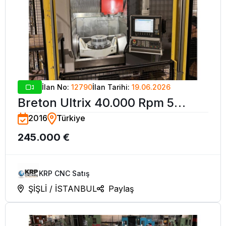
İlan No:
12790
İlan Tarihi:
19.06.2026
Breton Ultrix 40.000 Rpm 5
2016
Türkiye
Eksen CNC İşleme Merkezi-2016
245.000 €
KRP CNC Satış
ŞİŞLİ / İSTANBUL
Paylaş