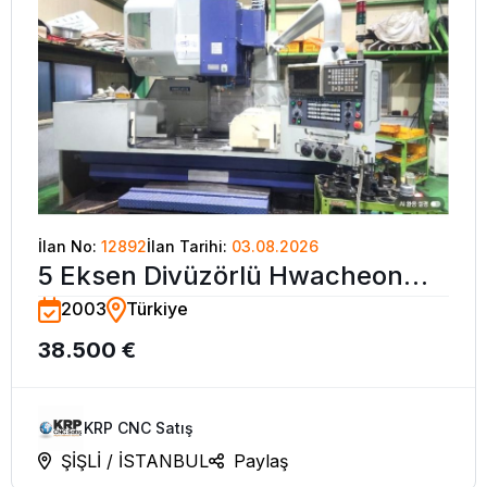
İlan No:
12892
İlan Tarihi:
03.08.2026
5 Eksen Divüzörlü Hwacheon
2003
Türkiye
65-VH CNC İşleme Merkezi-
38.500 €
2003
KRP CNC Satış
ŞİŞLİ / İSTANBUL
Paylaş