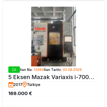
İlan No:
12884
İlan Tarihi:
03.08.2026
5 Eksen Mazak Variaxis i-700
2017
Türkiye
CNC İşleme Merkezi-2017
169.000 €