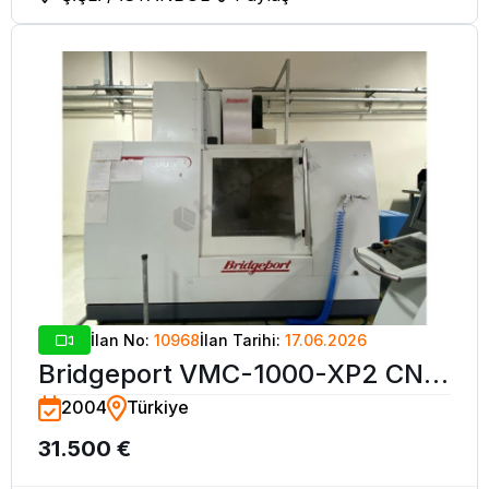
İlan No:
10968
İlan Tarihi:
17.06.2026
Bridgeport VMC-1000-XP2 CNC
2004
Türkiye
İşleme Merkezi-2004
31.500 €