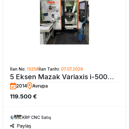
İlan No:
13258
İlan Tarihi:
07.07.2026
5 Eksen Mazak Variaxis i-500
2014
Avrupa
Simültane CNC İşleme Merkezi–
119.500 €
2014
KRP CNC Satış
Paylaş