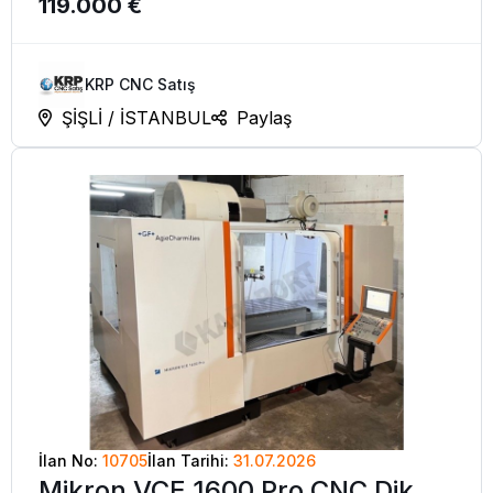
119.000 €
KRP CNC Satış
ŞİŞLİ / İSTANBUL
Paylaş
İlan No:
10705
İlan Tarihi:
31.07.2026
Mikron VCE 1600 Pro CNC Dik