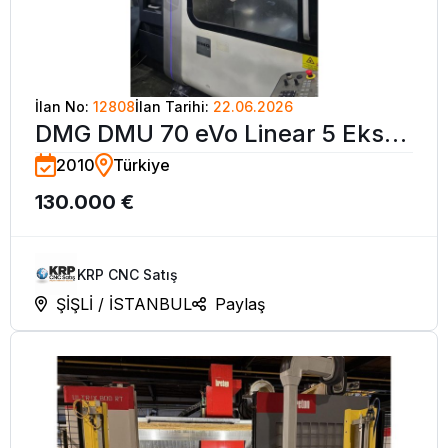
İlan No:
12808
İlan Tarihi:
22.06.2026
DMG DMU 70 eVo Linear 5 Eksen
2010
Türkiye
Simültane İşleme Merkezi-2010
130.000 €
KRP CNC Satış
ŞİŞLİ / İSTANBUL
Paylaş