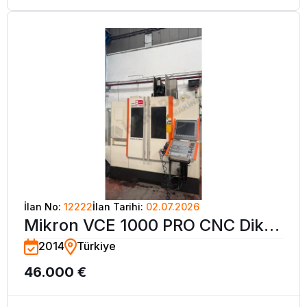
İlan No:
12222
İlan Tarihi:
02.07.2026
Mikron VCE 1000 PRO CNC Dik
2014
Türkiye
İşleme Merkezi-2014
46.000 €