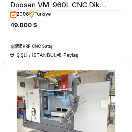
Doosan VM-960L CNC Dik
2008
Türkiye
İşleme Merkezi-2008
49.000 $
KRP CNC Satış
ŞİŞLİ / İSTANBUL
Paylaş