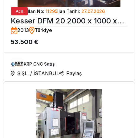
Acil
İlan No:
11295
İlan Tarihi:
27.07.2026
Kesser DFM 20 2000 x 1000 x
2013
Türkiye
900 CNC İşleme Merkezi-2013
53.500 €
KRP CNC Satış
ŞİŞLİ / İSTANBUL
Paylaş