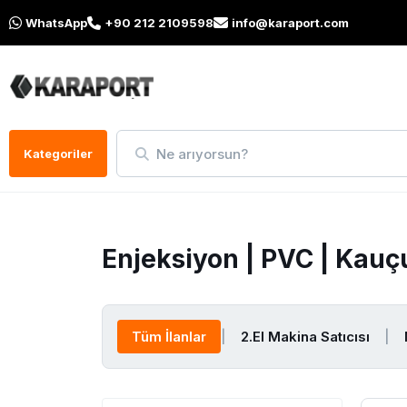
WhatsApp
+90 212 2109598
info@karaport.com
Ne arıyorsun?
Kategoriler
Enjeksiyon | PVC | Kau
Tüm İlanlar
|
2.El Makina Satıcısı
|