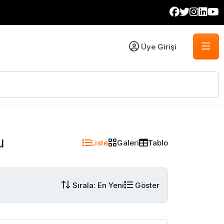
Üye Girişi
u
Liste
Galeri
Tablo
Sırala: En Yeni
Göster