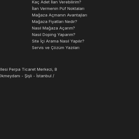
Kaç Adet İlan Verebilirim?
İlan Vermenin Püf Noktaları
Mağaza Açmanın Avantajları
Mağaza Fiyatları Nedir?
c kauçuk
ilanları ve fiyatları bulunmaktadır.
Nasıl Mağaza Açarım?
Nasıl Doping Yaparım?
esi işlemini gerçekleştiren özel makinelerdir. Bu
Site İçi Arama Nasıl Yapılır?
Servis ve Çözüm Yazıları
erini besleme haznesine yerleştirirsiniz. Bu
llesi Perpa Ticaret Merkezi, B
 sonra, kalıp açılır ve ürün çıkarılır.
kmeydanı - Şişli - İstanbul /
ler, yüksek kaliteli parçaların seri üretimi için
mıştır.
ek hassasiyet ve kalite, esneklik ve düşük