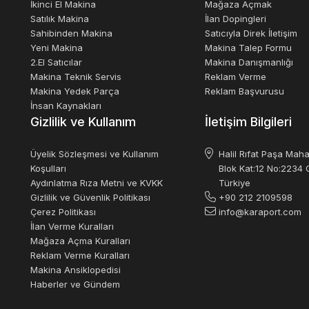
İkinci El Makina
Mağaza Açmak
Satılık Makina
İlan Dopingleri
Sahibinden Makina
Satıcıyla Direk İletişim
Yeni Makina
Makina Talep Formu
, yeni makina satıcılarından ve
sahibinden 2.el satılık enjeksiyon pv
2.El Satıcılar
Makina Danışmanlığı
Makina Teknik Servis
Reklam Verme
k malzemelerin sıcaklığı ve basıncı kullanılarak kalıplara enjekte edilm
Makina Yedek Parça
Reklam Başvurusu
oplastik malzemelerin enjeksiyonunu da gerçekleştirebilir.
İnsan Kaynakları
Gizlilik ve Kullanım
İletişim Bilgileri
plastik enjeksiyon makinelerine benzer şekilde çalışır. Malzeme granüll
Üyelik Sözleşmesi ve Kullanım
Halil Rıfat Paşa Maha
 malzeme kalıba enjekte edilir. Basınç ve soğutma işlemi gerçekleştirildikten
Koşulları
Blok Kat:12 No:2234 O
Aydınlatma Rıza Metni ve KVKK
Türkiye
Gizlilik ve Güvenlik Politikası
+90 212 2109598
dikal, ambalaj ve diğer endüstrilerde yaygın olarak kullanılır. Bu makine
Çerez Politikası
info@karaport.com
si ve doğru boyutları sağlamak için hassas kontrol sistemleriyle donatıl
İlan Verme Kuralları
Mağaza Açma Kuralları
Reklam Verme Kuralları
taj sunar. Bunlar arasında kısa üretim süreleri, yüksek verimlilik, yüks
Makina Ansiklopedisi
şekil ve boyutlarda ürünler üretmek için çeşitli kalıp seçenekleri sunar.
Haberler ve Gündem