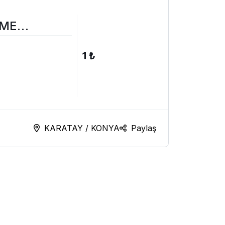
RME
1 ₺
KARATAY / KONYA
Paylaş