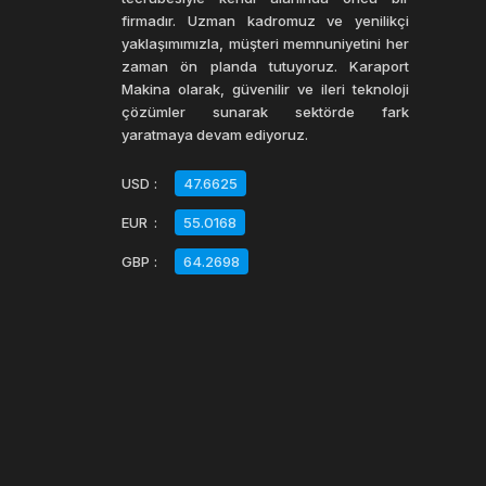
firmadır. Uzman kadromuz ve yenilikçi
yaklaşımımızla, müşteri memnuniyetini her
zaman ön planda tutuyoruz. Karaport
Makina olarak, güvenilir ve ileri teknoloji
Enjeksiyon pvc kauçuk
kategorisi altında 2.el
çözümler sunarak sektörde fark
Enjeksiyon PVC ve kauçuk makineleri, termoplasti
yaratmaya devam ediyoruz.
makineler, PVC ve kauçuğun yanı sıra diğer term
USD
:
47.6625
EUR
:
55.0168
Enjeksiyon PVC ve kauçuk makineleri, genellikle 
granüller ısıtılır ve sıvılaştırılır. Ardından, sıvı
GBP
:
64.2698
Enjeksiyon PVC ve kauçuk makineleri, otomotiv, me
idealdir. Ayrıca, ürünlerin mükemmel yüzey kalite
Enjeksiyon PVC ve kauçuk makineleri, birçok avan
işletme maliyetleri bulunur. Bu makineler, farklı 