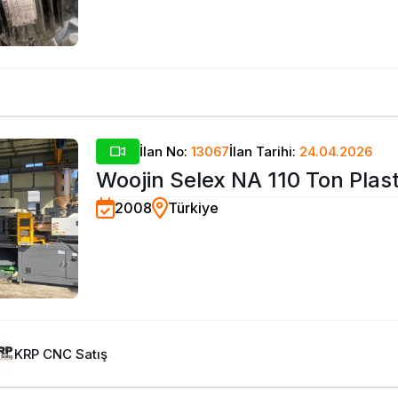
İlan No:
13067
İlan Tarihi:
24.04.2026
Woojin Selex NA 110 Ton Plast
2008
Türkiye
Enjeksiyon Makinesi-2008
KRP CNC Satış