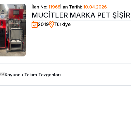
İlan No:
11968
İlan Tarihi:
10.04.2026
MUCİTLER MARKA PET ŞİŞİ
2019
Türkiye
MAKİNASI
Koyuncu Takım Tezgahları