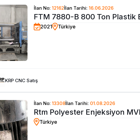
İlan No:
12162
İlan Tarihi:
16.06.2026
FTM 7880-B 800 Ton Plastik 
2021
Türkiye
Tezgahı-2021
KRP CNC Satış
İlan No:
13308
İlan Tarihi:
01.08.2026
Rtm Polyester Enjeksiyon MVP 
Türkiye
Tankli