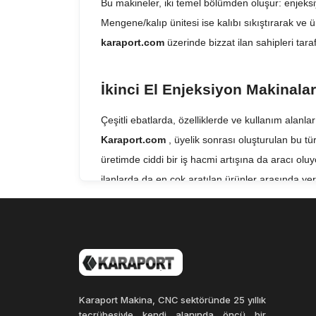
Bu makineler, iki temel bölümden oluşur: enjeksi
Mengene/kalıp ünitesi ise kalıbı sıkıştırarak ve
karaport.com
üzerinde bizzat ilan sahipleri tara
İkinci El Enjeksiyon Makinalar
Çeşitli ebatlarda, özelliklerde ve kullanım alanla
Karaport.com
, üyelik sonrası oluşturulan bu tür
üretimde ciddi bir iş hacmi artışına da aracı oluy
ilanlarda da en çok aratılan ürünler arasında yer 
Enjeksiyon Makina Fiyatları
Enjeksiyon makina fiyatları
, genel özelliklerin
Enjeksiyon makina fiyatları
, bir dizi faktöre b
teknolojik özellikler, marka ve üretici firma gibi 
Karaport Makina, CNC sektöründe 25 yıllık
geniş bir aralıkta olabilir.
tecrübesiyle kendi alanında öncü bir