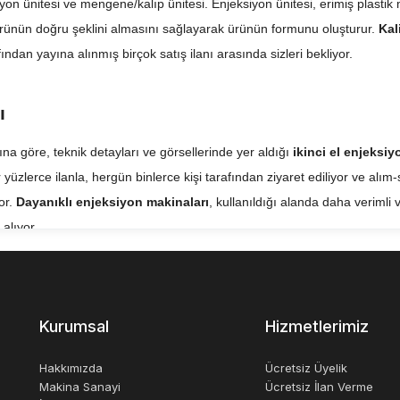
yon ünitesi ve mengene/kalıp ünitesi. Enjeksiyon ünitesi, erimiş plasti
 ürünün doğru şeklini almasını sağlayarak ürünün formunu oluşturur.
Kal
fından yayına alınmış birçok satış ilanı arasında sizleri bekliyor.
ı
rına göre, teknik detayları ve görsellerinde yer aldığı
ikinci el enjeksiy
 yüzlerce ilanla, hergün binlerce kişi tarafından ziyaret ediliyor ve alım
or.
Dayanıklı enjeksiyon makinaları
, kullanıldığı alanda daha verimli 
alıyor.
e göre farklılık gösterse de ortlama olarak 2.el enjeksiyon makina fiyatlar
Kurumsal
Hizmetlerimiz
ağlı olarak değişkenlik gösterir. Bu faktörler arasında makinenin tipi, üre
etkenler yer alır. Enjeksiyon makineleri, endüstriyel üretimde kullanılan ö
Hakkımızda
Ücretsiz Üyelik
Makina Sanayi
Ücretsiz İlan Verme