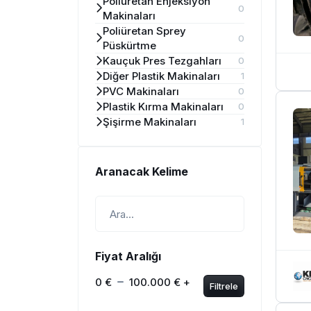
Poliüretan Enjeksiyon
0
Makinaları
Poliüretan Sprey
0
Püskürtme
Kauçuk Pres Tezgahları
0
Diğer Plastik Makinaları
1
PVC Makinaları
0
Plastik Kırma Makinaları
0
Şişirme Makinaları
1
Aranacak Kelime
Fiyat Aralığı
0 €
100.000 € +
Filtrele