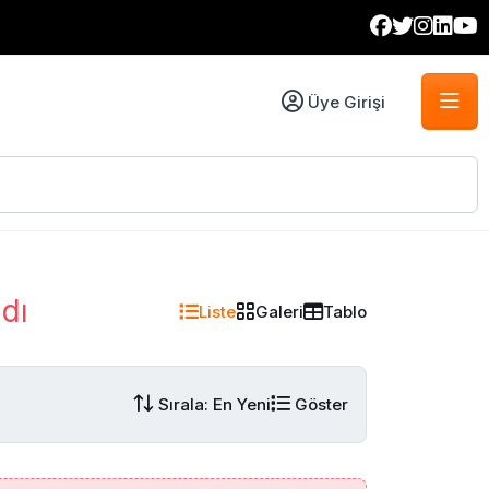
Üye Girişi
dı
Liste
Galeri
Tablo
Sırala: En Yeni
Göster