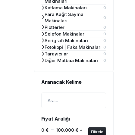
Makinaları
Katlama Makinaları
0
Para Kağıt Sayma
0
Makinaları
Plotterler
0
Selefon Makinaları
0
Serigrafi Makinaları
0
Fotokopi | Faks Makinaları
0
Tarayıcılar
0
Diğer Matbaa Makinaları
0
Aranacak Kelime
Fiyat Aralığı
0 €
100.000 € +
Filtrele