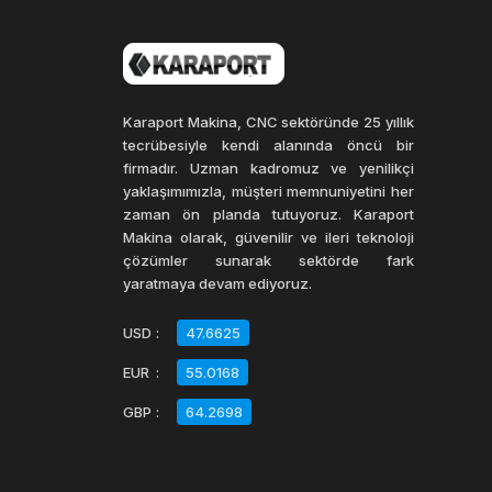
Kağıt toplama makineleri, sadece atık yönetimi i
dönüştürülmesini kolaylaştırarak, kağıt atıkların
tükenmesini önlemeye yardımcı olur ve çevreye ve
Karaport Makina, CNC sektöründe 25 yıllık
Kağıt toplama makineleri fiyatları, cihazın boyutu,
tecrübesiyle kendi alanında öncü bir
edilebilir.
firmadır. Uzman kadromuz ve yenilikçi
yaklaşımımızla, müşteri memnuniyetini her
zaman ön planda tutuyoruz. Karaport
Makina olarak, güvenilir ve ileri teknoloji
çözümler sunarak sektörde fark
yaratmaya devam ediyoruz.
USD
:
47.6625
EUR
:
55.0168
GBP
:
64.2698