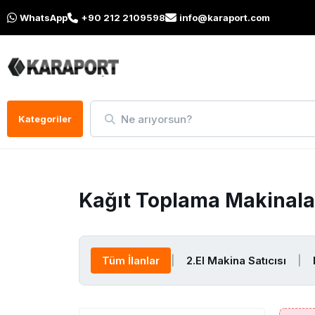
WhatsApp
+90 212 2109598
info@karaport.com
Ne arıyorsun?
Kategoriler
Kağıt Toplama Makinala
Tüm İlanlar
|
2.El Makina Satıcısı
|