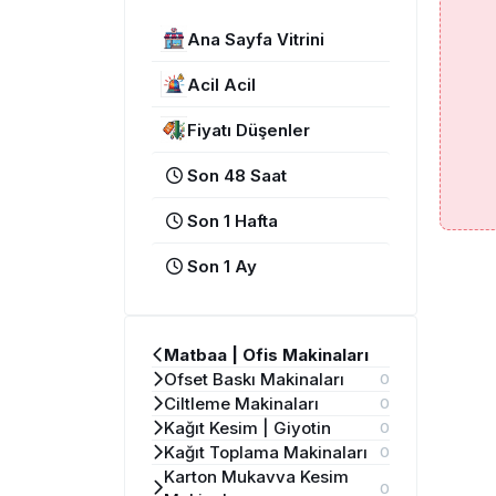
Ana Sayfa Vitrini
Acil Acil
Fiyatı Düşenler
Son 48 Saat
Son 1 Hafta
Son 1 Ay
Matbaa | Ofis Makinaları
Ofset Baskı Makinaları
0
Ciltleme Makinaları
0
Kağıt Kesim | Giyotin
0
Kağıt Toplama Makinaları
0
Karton Mukavva Kesim
0