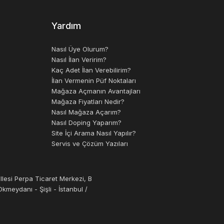
makineler, kağıt malzemelerinin geri
rinin geri dönüşümü, doğal kaynakların
Yardım
Nasıl Üye Olurum?
Nasıl İlan Veririm?
neleri, uygun fiyatlı bir seçenek olarak tercih
Kaç Adet İlan Verebilirim?
İlan Vermenin Püf Noktaları
Mağaza Açmanın Avantajları
Mağaza Fiyatları Nedir?
Nasıl Mağaza Açarım?
Nasıl Doping Yaparım?
Site İçi Arama Nasıl Yapılır?
Servis ve Çözüm Yazıları
llesi Perpa Ticaret Merkezi, B
kmeydanı - Şişli - İstanbul /