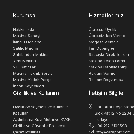
çin değil, aynı zamanda çevre dostu bir yaklaşım için de önemlidir. Bu 
ın çevreye verdiği zararı azaltır. Geri dönüştürülebilir kağıt malzemele
Kurumsal
Hizmetlerimiz
rilen zararı azaltır.
Hakkımızda
Ücretsiz Üyelik
Makina Sanayi
Ücretsiz İlan Verme
 kapasitesi ve özelliklerine göre değişebilir. İkinci el kağıt toplama maki
İkinci El Makina
Mağaza Açmak
Satılık Makina
İlan Dopingleri
Sahibinden Makina
Satıcıyla Direk İletişim
Yeni Makina
Makina Talep Formu
2.El Satıcılar
Makina Danışmanlığı
Makina Teknik Servis
Reklam Verme
Makina Yedek Parça
Reklam Başvurusu
İnsan Kaynakları
Gizlilik ve Kullanım
İletişim Bilgileri
Üyelik Sözleşmesi ve Kullanım
Halil Rıfat Paşa Maha
Koşulları
Blok Kat:12 No:2234 O
Aydınlatma Rıza Metni ve KVKK
Türkiye
Gizlilik ve Güvenlik Politikası
+90 212 2109598
Çerez Politikası
info@karaport.com