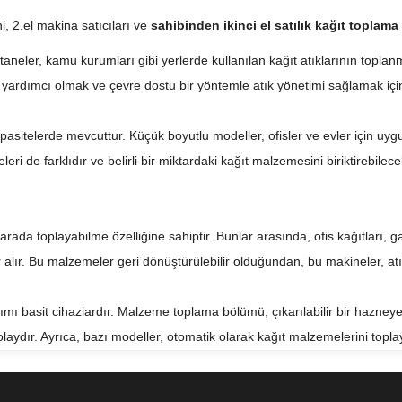
i, 2.el makina satıcıları ve
sahibinden ikinci el satılık kağıt toplam
taneler, kamu kurumları gibi yerlerde kullanılan kağıt atıklarının toplan
yardımcı olmak ve çevre dostu bir yöntemle atık yönetimi sağlamak için 
apasitelerde mevcuttur. Küçük boyutlu modeller, ofisler ve evler için u
eri de farklıdır ve belirli bir miktardaki kağıt malzemesini biriktirebilec
rada toplayabilme özelliğine sahiptir. Bunlar arasında, ofis kağıtları, gaz
r alır. Bu malzemeler geri dönüştürülebilir olduğundan, bu makineler, atı
ımı basit cihazlardır. Malzeme toplama bölümü, çıkarılabilir bir hazney
aydır. Ayrıca, bazı modeller, otomatik olarak kağıt malzemelerini toplay
tomatik olarak kağıt malzemelerini toplayabilir.