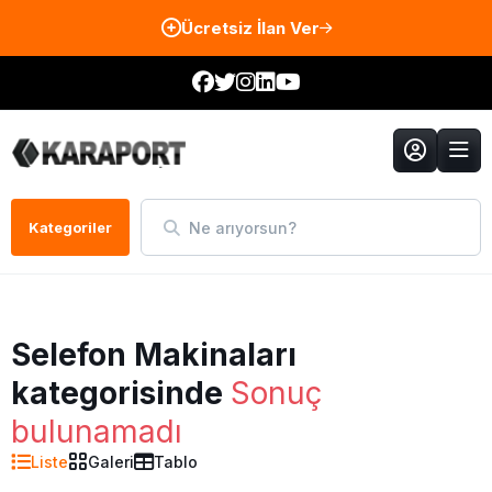
Ücretsiz İlan Ver
Ne arıyorsun?
Kategoriler
Selefon Makinaları
kategorisinde
Sonuç
bulunamadı
Liste
Galeri
Tablo