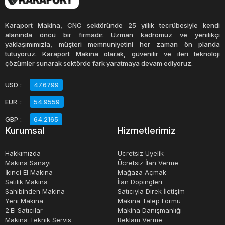
Sahibinden satılık selefon makinaları, bireysel kullanıcılar
tarafından kullanılmış makinelerdir ve genellikle uygun bir
Karaport Makina, CNC sektöründe 25 yıllık tecrübesiyle kendi
fiyatla satılmaktadır. Selefon makinası alım satım
alanında öncü bir firmadır. Uzman kadromuz ve yenilikçi
yaklaşımımızla, müşteri memnuniyetini her zaman ön planda
işlemleri, birçok farklı platformda gerçekleştirilebilir. Bu
tutuyoruz. Karaport Makina olarak, güvenilir ve ileri teknoloji
platformlar, ikinci el eşya satan mağazalar, online alışveriş
çözümler sunarak sektörde fark yaratmaya devam ediyoruz.
siteleri veya ikinci el eşya satın alma ve satma işlemlerini
USD
:
47.6799
yöneten özel platformlar olabilir.Sonuç olarak, selefon
EUR
:
54.9559
makineleri, farklı ihtiyaçlara uygun çeşitli özellikler ve
kapasitelerle üretilir. İkinci el selefon makinaları, bütçesi
GBP
:
64.2165
Kurumsal
Hizmetlerimiz
kısıtlı olanlar için mükemmel bir seçenektir.
Hakkımızda
Ücretsiz Üyelik
Makina Sanayi
Ücretsiz İlan Verme
İkinci El Makina
Mağaza Açmak
Satılık Makina
İlan Dopingleri
Sahibinden Makina
Satıcıyla Direk İletişim
Yeni Makina
Makina Talep Formu
2.El Satıcılar
Makina Danışmanlığı
Makina Teknik Servis
Reklam Verme