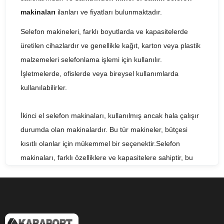
makinaları
ilanları ve fiyatları bulunmaktadır.
Selefon makineleri, farklı boyutlarda ve kapasitelerde
üretilen cihazlardır ve genellikle kağıt, karton veya plastik
malzemeleri selefonlama işlemi için kullanılır.
İşletmelerde, ofislerde veya bireysel kullanımlarda
kullanılabilirler.
İkinci el selefon makinaları, kullanılmış ancak hala çalışır
durumda olan makinalardır. Bu tür makineler, bütçesi
kısıtlı olanlar için mükemmel bir seçenektir.Selefon
makinaları, farklı özelliklere ve kapasitelere sahiptir, bu
nedenle fiyatları da farklılık gösterir. Selefon makinası
fiyatı, marka, model, özellikler ve kapasite gibi faktörlere
bağlı olarak değişebilir.