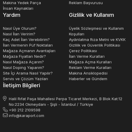
Makina Yedek Parça
Reklam Başvurusu
İnsan Kaynakları
Yardım
Gizlilik ve Kullanım
Nasıl Üye Olurum?
Üyelik Sözleşmesi ve Kullanım
Nasıl İlan Veririm?
Koşulları
Kaç Adet İlan Verebilirim?
Aydınlatma Rıza Metni ve KVKK
İlan Vermenin Püf Noktaları
Gizlilik ve Güvenlik Politikası
Mağaza Açmanın Avantajları
Çerez Politikası
Mağaza Fiyatları Nedir?
İlan Verme Kuralları
Nasıl Mağaza Açarım?
Mağaza Açma Kuralları
Nasıl Doping Yaparım?
Reklam Verme Kuralları
Site İçi Arama Nasıl Yapılır?
Makina Ansiklopedisi
Servis ve Çözüm Yazıları
Haberler ve Gündem
İletişim Bilgileri
Halil Rıfat Paşa Mahallesi Perpa Ticaret Merkezi, B Blok Kat:12
No:2234 Okmeydanı - Şişli - İstanbul / Türkiye
+90 212 2109598
info@karaport.com