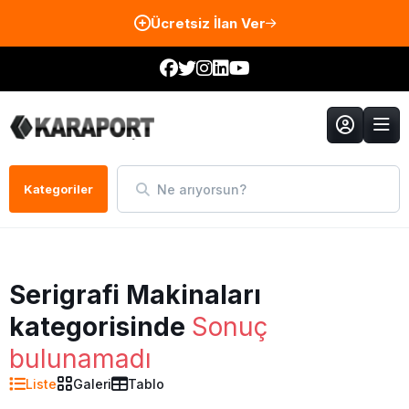
Ücretsiz İlan Ver
Ne arıyorsun?
Kategoriler
Serigrafi Makinaları
kategorisinde
Sonuç
bulunamadı
Liste
Galeri
Tablo