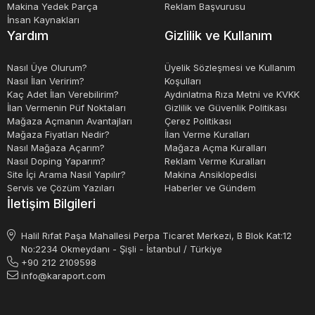
Sonuç olarak, serigrafi makineleri, baskı işlemleri için
Makina Yedek Parça
Reklam Başvurusu
İnsan Kaynakları
gerekli olan özel cihazlardır. İkinci el serigrafi makineleri,
Yardım
Gizlilik ve Kullanım
bütçesi kısıtlı olanlar için mükemmel bir seçenek olabilir.
Satılık serigrafi makineleri, farklı marka ve modellerde
Nasıl Üye Olurum?
Üyelik Sözleşmesi ve Kullanım
Nasıl İlan Veririm?
Koşulları
mevcuttur ve fiyatları, özelliklerine ve kapasitelerine bağlı
Kaç Adet İlan Verebilirim?
Aydınlatma Rıza Metni ve KVKK
olarak değişir.
İlan Vermenin Püf Noktaları
Gizlilik ve Güvenlik Politikası
Mağaza Açmanın Avantajları
Çerez Politikası
Mağaza Fiyatları Nedir?
İlan Verme Kuralları
Nasıl Mağaza Açarım?
Mağaza Açma Kuralları
Nasıl Doping Yaparım?
Reklam Verme Kuralları
Site İçi Arama Nasıl Yapılır?
Makina Ansiklopedisi
Servis ve Çözüm Yazıları
Haberler ve Gündem
İletişim Bilgileri
Halil Rıfat Paşa Mahallesi Perpa Ticaret Merkezi, B Blok Kat:12
No:2234 Okmeydanı - Şişli - İstanbul / Türkiye
+90 212 2109598
info@karaport.com