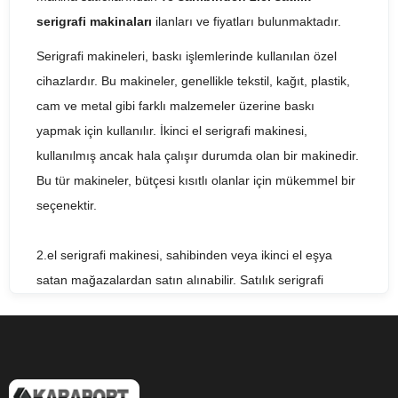
serigrafi makinaları
ilanları ve fiyatları bulunmaktadır.
Serigrafi makineleri, baskı işlemlerinde kullanılan özel
cihazlardır. Bu makineler, genellikle tekstil, kağıt, plastik,
cam ve metal gibi farklı malzemeler üzerine baskı
yapmak için kullanılır. İkinci el serigrafi makinesi,
kullanılmış ancak hala çalışır durumda olan bir makinedir.
Bu tür makineler, bütçesi kısıtlı olanlar için mükemmel bir
seçenektir.
2.el serigrafi makinesi, sahibinden veya ikinci el eşya
satan mağazalardan satın alınabilir. Satılık serigrafi
makineleri, farklı özelliklere ve kapasitelere sahip birçok
farklı marka ve modelde mevcuttur. Fiyatları ise, marka,
model, özellikler ve kapasite gibi faktörlere bağlı olarak
değişebilir.