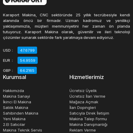
Sıfır serigrafi makinesi ise, yeni ve kullanılmamış
Karaport Makina, CNC sektöründe 25 yıllık tecrübesiyle kendi
durumdadır. Bu makineler, genellikle üretici garantisi
alanında öncü bir firmadır. Uzman kadromuz ve yenilikçi
yaklaşımımızla, müşteri memnuniyetini her zaman ön planda
altındadır ve yüksek kaliteli baskı işlemleri için idealdir.
tutuyoruz. Karaport Makina olarak, güvenilir ve ileri teknoloji
Satılık sıfır serigrafi makineleri, birçok farklı marka ve
çözümler sunarak sektörde fark yaratmaya devam ediyoruz.
modelde mevcuttur ve fiyatları, özelliklerine ve
USD
:
47.6799
kapasitelerine bağlı olarak değişir.
EUR
:
54.9559
Sahibinden satılık serigrafi makineleri, bireysel kullanıcılar
GBP
:
64.2165
Kurumsal
Hizmetlerimiz
tarafından kullanılmış makinelerdir. Bu makineler,
genellikle uygun bir fiyatla satılmaktadır. Serigrafi
Hakkımızda
Ücretsiz Üyelik
makinası alım satım işlemleri, birçok farklı platformda
Makina Sanayi
Ücretsiz İlan Verme
İkinci El Makina
Mağaza Açmak
gerçekleştirilebilir. Bu platformlar, ikinci el eşya satan
Satılık Makina
İlan Dopingleri
mağazalar, online alışveriş siteleri veya ikinci el eşya satın
Sahibinden Makina
Satıcıyla Direk İletişim
alma ve satma işlemlerini yöneten özel platformlar olabilir.
Yeni Makina
Makina Talep Formu
2.El Satıcılar
Makina Danışmanlığı
Makina Teknik Servis
Reklam Verme