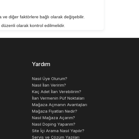
ve diğer faktörlere bağlı olarak değişebilir.
düzenli olarak kontrol edilmelidir.
ndirir. Ayrıca, ürünlerin takibi, tedarik zinciri
a uygun bir şekilde takip etmelerini sağlayarak,
Yardım
Nasıl Üye Olurum?
Nasıl İlan Veririm?
Kaç Adet İlan Verebilirim?
İlan Vermenin Püf Noktaları
Mağaza Açmanın Avantajları
Mağaza Fiyatları Nedir?
Nasıl Mağaza Açarım?
Nasıl Doping Yaparım?
Site İçi Arama Nasıl Yapılır?
Servis ve Çözüm Yazıları