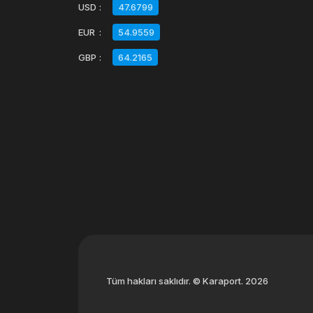
USD
:
47.6799
EUR
:
54.9559
GBP
:
64.2165
Tüm hakları saklıdır. © Karaport. 2026