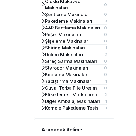
Oluklu Mukavva
0
Makinaları
Şeritleme Makinaları
0
Paketleme Makinaları
3
A&P Bantlama Makinaları
0
Poşet Makinaları
0
Şişeleme Makinaları
0
Shiring Makinaları
1
Dolum Makinaları
2
Streç Sarma Makinaları
0
Styropor Makinaları
0
Kodlama Makinaları
0
Yapıştırma Makinaları
1
Çuval Torba File Üretim
0
Etiketleme | Markalama
2
Diğer Ambalaj Makinaları
1
Komple Paketleme Tesisi
1
Aranacak Kelime