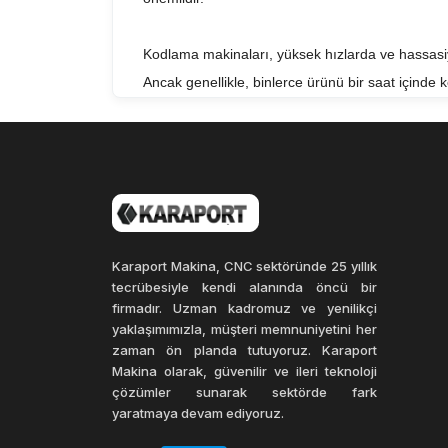
Kodlama makinaları, yüksek hızlarda ve hassasiyetl
Ancak genellikle, binlerce ürünü bir saat içinde k
Kodlama makinaları, üretim sürecinde ürünlerin takib
yönetimi, depolama ve dağıtım süreçlerinde de fa
müşterilerin güvenini kazanmalarına yardımcı ol
Karaport Makina, CNC sektöründe 25 yıllık
tecrübesiyle kendi alanında öncü bir
firmadır. Uzman kadromuz ve yenilikçi
yaklaşımımızla, müşteri memnuniyetini her
zaman ön planda tutuyoruz. Karaport
Makina olarak, güvenilir ve ileri teknoloji
çözümler sunarak sektörde fark
yaratmaya devam ediyoruz.