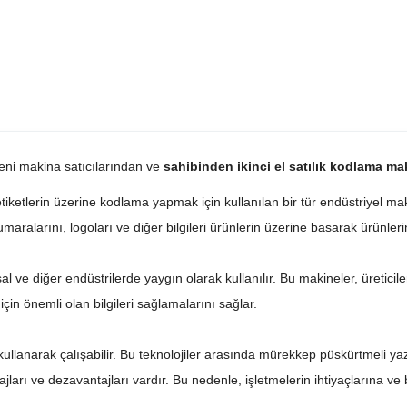
yeni makina satıcılarından ve
sahibinden ikinci el satılık kodlama ma
iketlerin üzerine kodlama yapmak için kullanılan bir tür endüstriyel maki
umaralarını, logoları ve diğer bilgileri ürünlerin üzerine basarak ürünlerin 
l ve diğer endüstrilerde yaygın olarak kullanılır. Bu makineler, üretici
 için önemli olan bilgileri sağlamalarını sağlar.
kullanarak çalışabilir. Bu teknolojiler arasında mürekkep püskürtmeli yaz
ajları ve dezavantajları vardır. Bu nedenle, işletmelerin ihtiyaçlarına ve