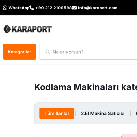
WhatsApp
+90 212 2109598
info@karaport.com
Ne arıyorsun?
Kategoriler
Kodlama Makinaları kat
Tüm İlanlar
|
2.El Makina Satıcısı
|