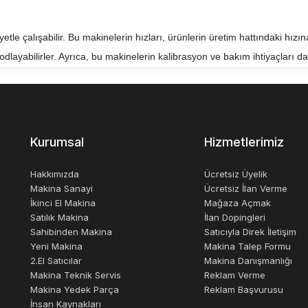
e çalışabilir. Bu makinelerin hızları, ürünlerin üretim hattındaki hızına 
odlayabilirler. Ayrıca, bu makinelerin kalibrasyon ve bakım ihtiyaçları da 
ini kolaylaştırarak, işletmelerin verimliliğini artırırken hataları en aza i
ydalıdır. Kodlama makinaları, işletmelerin ürünlerini güvenli ve yasalar
ur.
Kurumsal
Hizmetlerimiz
Hakkımızda
Ücretsiz Üyelik
Makina Sanayi
Ücretsiz İlan Verme
İkinci El Makina
Mağaza Açmak
Satılık Makina
İlan Dopingleri
Sahibinden Makina
Satıcıyla Direk İletişim
Yeni Makina
Makina Talep Formu
2.El Satıcılar
Makina Danışmanlığı
Makina Teknik Servis
Reklam Verme
Makina Yedek Parça
Reklam Başvurusu
İnsan Kaynakları