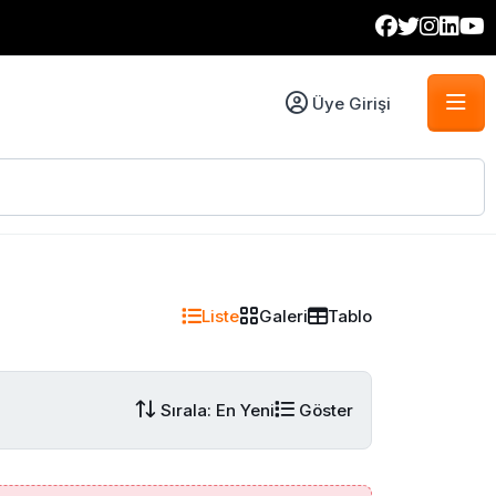
Üye Girişi
Liste
Galeri
Tablo
Sırala: En Yeni
Göster