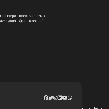
llesi Perpa Ticaret Merkezi, B
kmeydanı - Şişli - İstanbul /
empati
design