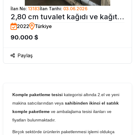
İlan No:
13183
İlan Tarihi:
03.06.2026
2,80 cm tuvalet kağıdı ve kağıt
2022
Türkiye
havlu sarma makinesi
90.000 $
Paylaş
Komple paketleme tesisi
kategorisi altında 2.el ve yeni
makina satıcılarından veya
sahibinden ikinci el satılık
komple paketleme
ve ambalajlama tesisi ilanları ve
fiyatları bulunmaktadır.
Birçok sektörde ürünlerin paketlenmesi işlemi oldukça