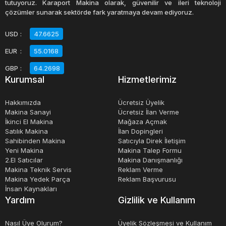
tutuyoruz. Karaport Makina olarak, güvenilir ve ileri teknoloji
kullanılabilir. Örneğin, küçük boyutlu ürünleri paketlemek
çözümler sunarak sektörde fark yaratmaya devam ediyoruz.
için otomatik poşetleme makineleri kullanılabilirken, büyük
USD
:
47.6625
boyutlu ürünlerin kutulanması için otomatik kutu
EUR
:
55.0168
paketleme makineleri tercih edilebilir.
GBP
:
64.2698
Kurumsal
Hizmetlerimiz
Komple paketleme tesisleri, üreticilerin ürünlerini daha
verimli, hızlı ve güvenli bir şekilde paketlemelerine olanak
Hakkımızda
Ücretsiz Üyelik
tanır. Ayrıca, bu tesisler sayesinde üreticiler daha düşük
Makina Sanayi
Ücretsiz İlan Verme
İkinci El Makina
Mağaza Açmak
maliyetlerle daha fazla ürün paketleyebilirler.
Satılık Makina
İlan Dopingleri
Sahibinden Makina
Satıcıyla Direk İletişim
Yeni Makina
Makina Talep Formu
2.El Satıcılar
Makina Danışmanlığı
Makina Teknik Servis
Reklam Verme
Makina Yedek Parça
Reklam Başvurusu
İnsan Kaynakları
Yardım
Gizlilik ve Kullanım
Nasıl Üye Olurum?
Üyelik Sözleşmesi ve Kullanım