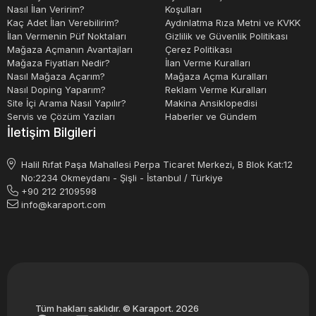
Nasıl İlan Veririm?
Koşulları
Kaç Adet İlan Verebilirim?
Aydınlatma Rıza Metni ve KVKK
İlan Vermenin Püf Noktaları
Gizlilik ve Güvenlik Politikası
Mağaza Açmanın Avantajları
Çerez Politikası
Mağaza Fiyatları Nedir?
İlan Verme Kuralları
Nasıl Mağaza Açarım?
Mağaza Açma Kuralları
Nasıl Doping Yaparım?
Reklam Verme Kuralları
Site İçi Arama Nasıl Yapılır?
Makina Ansiklopedisi
Servis ve Çözüm Yazıları
Haberler ve Gündem
İletişim Bilgileri
Halil Rıfat Paşa Mahallesi Perpa Ticaret Merkezi, B Blok Kat:12
No:2234 Okmeydanı - Şişli - İstanbul / Türkiye
+90 212 2109598
info@karaport.com
Tüm hakları saklıdır. © Karaport. 2026