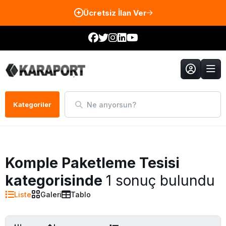
Ücretsiz İlan Ver
Ne arıyorsun?
Kategoriler
Komple Paketleme Tesisi
kategorisinde
1 sonuç bulundu
Liste
Galeri
Tablo