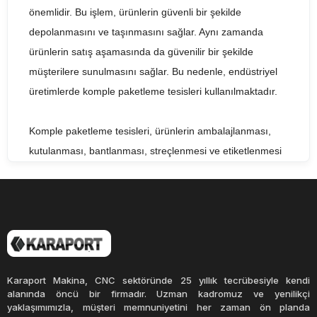
önemlidir. Bu işlem, ürünlerin güvenli bir şekilde
depolanmasını ve taşınmasını sağlar. Aynı zamanda
ürünlerin satış aşamasında da güvenilir bir şekilde
müşterilere sunulmasını sağlar. Bu nedenle, endüstriyel
üretimlerde komple paketleme tesisleri kullanılmaktadır.
Komple paketleme tesisleri, ürünlerin ambalajlanması,
kutulanması, bantlanması, streçlenmesi ve etiketlenmesi
gibi işlemlerin tümünü tek bir sistem içinde gerçekleştirir.
Bu tesisler, üreticilere zaman, emek ve maliyet tasarrufu
sağlar. Ayrıca daha hızlı ve daha verimli bir paketleme
süreci sunarak üretim miktarını artırır.
Komple paketleme tesisleri, ürünün türüne ve özelliklerine
Karaport Makina, CNC sektöründe 25 yıllık tecrübesiyle kendi
göre özelleştirilebilir. Farklı boyutlarda, şekillerde ve
alanında öncü bir firmadır. Uzman kadromuz ve yenilikçi
yaklaşımımızla, müşteri memnuniyetini her zaman ön planda
ağırlıklarda ürünleri paketlemek için farklı ekipmanlar