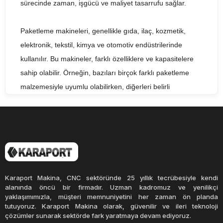
sürecinde zaman, işgücü ve maliyet tasarrufu sağlar.
Paketleme makineleri, genellikle gıda, ilaç, kozmetik,
elektronik, tekstil, kimya ve otomotiv endüstrilerinde
kullanılır. Bu makineler, farklı özelliklere ve kapasitelere
sahip olabilir. Örneğin, bazıları birçok farklı paketleme
malzemesiyle uyumlu olabilirken, diğerleri belirli
malzemeler için daha uygundur.
Otomatik paketleme makineleri, ürünleri tamamen
otomatik olarak paketleyebilir. Bu makineler, ürünleri
sırayla paketler ve paketleri aynı boyutta ve şekilde
hazırlar. Yarı otomatik paketleme makineleri ise, bazı
Karaport Makina, CNC sektöründe 25 yıllık tecrübesiyle kendi
işlemlerin otomatikleştirilmesine rağmen, ürünlerin elle
alanında öncü bir firmadır. Uzman kadromuz ve yenilikçi
yaklaşımımızla, müşteri memnuniyetini her zaman ön planda
yerleştirilmesi gerektirir. Bu sayede, operatörlerin üretim
tutuyoruz. Karaport Makina olarak, güvenilir ve ileri teknoloji
sürecinde daha fazla kontrolü olur.
çözümler sunarak sektörde fark yaratmaya devam ediyoruz.