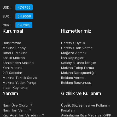
USD
:
47.6799
Paketleme makineleri
nin birçok avantajı vardır.
EUR
:
54.9559
Öncelikle, bu makineler ürünleri hızlı ve tutarlı bir şekilde
paketleyerek üretim sürecinde zaman tasarrufu sağlar.
GBP
:
64.2165
Kurumsal
Hizmetlerimiz
Ayrıca, bu makinelerin kullanımı işgücü maliyetlerini
düşürür ve insan hatası riskini azaltır.
Hakkımızda
Ücretsiz Üyelik
Makina Sanayi
Ücretsiz İlan Verme
İkinci El Makina
Mağaza Açmak
Paketleme makineleri, çeşitli paketleme malzemeleri için
Satılık Makina
İlan Dopingleri
kullanılabilir. Örneğin, bu makineler kağıt, karton, plastik,
Sahibinden Makina
Satıcıyla Direk İletişim
metal ve diğer malzemelerle uyumlu olabilir. Bu, ürünlerin
Yeni Makina
Makina Talep Formu
2.El Satıcılar
Makina Danışmanlığı
doğru şekilde paketlenmesini ve korunmasını sağlar.
Makina Teknik Servis
Reklam Verme
Makina Yedek Parça
Reklam Başvurusu
İnsan Kaynakları
Sonuç olarak, paketleme makineleri, farklı sektörlerdeki
Yardım
Gizlilik ve Kullanım
işletmelerin ihtiyaçlarına uygun olarak tasarlanmış, verimli
ve işlevsel makinelerdir. Otomatik ve yarı otomatik
Nasıl Üye Olurum?
Üyelik Sözleşmesi ve Kullanım
Nasıl İlan Veririm?
Koşulları
seçenekleri mevcuttur ve üretim sürecinde zaman, işgücü
Kaç Adet İlan Verebilirim?
Aydınlatma Rıza Metni ve KVKK