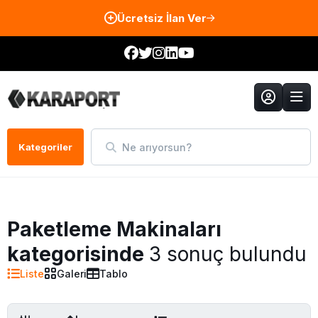
Ücretsiz İlan Ver
Ne arıyorsun?
Kategoriler
Paketleme Makinaları
kategorisinde
3 sonuç bulundu
Liste
Galeri
Tablo