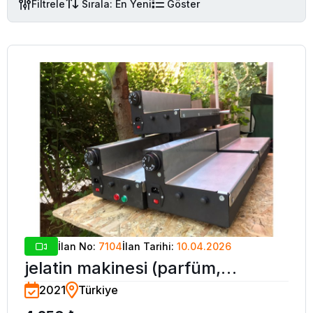
Filtrele
Sırala: En Yeni
Göster
İlan No:
7104
İlan Tarihi:
10.04.2026
jelatin makinesi (parfüm,
2021
Türkiye
kolonya, sabun, çay vb.)