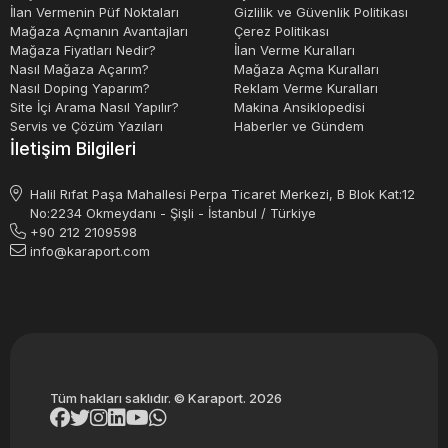
ve maliyet tasarrufu sağlar. Bu makineler, ürünleri doğru
İlan Vermenin Püf Noktaları
Gizlilik ve Güvenlik Politikası
Mağaza Açmanın Avantajları
Çerez Politikası
şekilde paketleyerek, işletmelerin müşteri memnuniyetini
Mağaza Fiyatları Nedir?
İlan Verme Kuralları
artırmasına yardımcı olur.
Nasıl Mağaza Açarım?
Mağaza Açma Kuralları
Nasıl Doping Yaparım?
Reklam Verme Kuralları
Site İçi Arama Nasıl Yapılır?
Makina Ansiklopedisi
Servis ve Çözüm Yazıları
Haberler ve Gündem
İletişim Bilgileri
Halil Rıfat Paşa Mahallesi Perpa Ticaret Merkezi, B Blok Kat:12
No:2234 Okmeydanı - Şişli - İstanbul / Türkiye
+90 212 2109598
info@karaport.com
Tüm hakları saklıdır. © Karaport. 2026