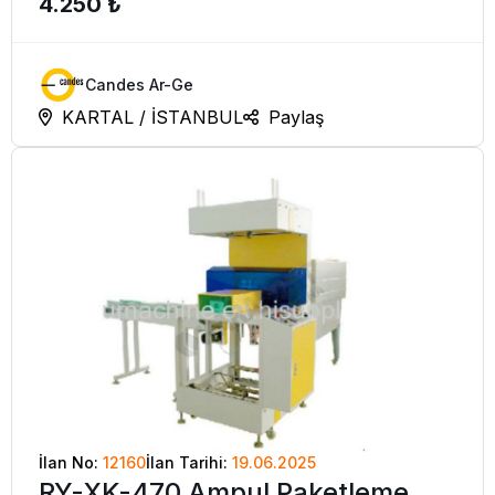
4.250 ₺
Candes Ar-Ge
KARTAL / İSTANBUL
Paylaş
İlan No:
12160
İlan Tarihi:
19.06.2025
RY-XK-470 Ampul Paketleme