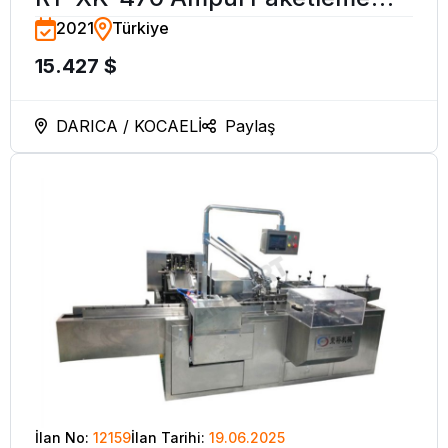
2021
Türkiye
Makinesi
15.427 $
DARICA / KOCAELİ
Paylaş
İlan No:
12159
İlan Tarihi:
19.06.2025