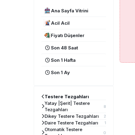
Ana Sayfa Vitrini
Acil Acil
Fiyatı Düşenler
Son 48 Saat
Son 1 Hafta
Son 1 Ay
Testere Tezgahları
Yatay |Şerit| Testere
8
Tezgahları
Dikey Testere Tezgahları
2
Daire Testere Tezgahları
1
Otomatik Testere
0