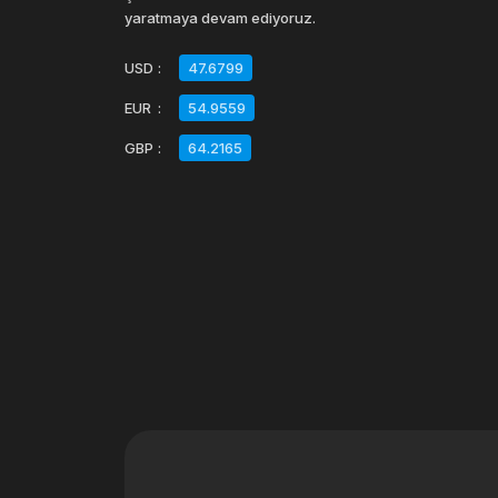
yaratmaya devam ediyoruz.
USD
:
47.6799
EUR
:
54.9559
GBP
:
64.2165