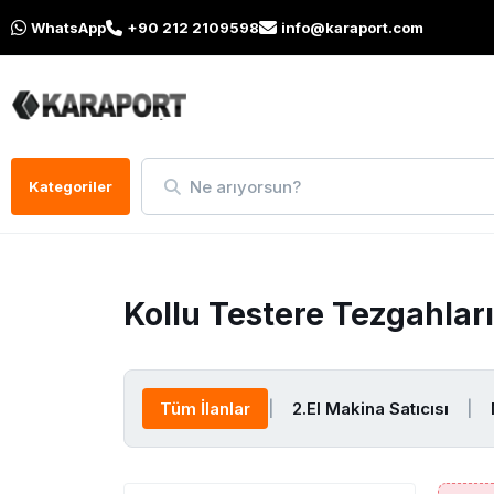
WhatsApp
+90 212 2109598
info@karaport.com
Ne arıyorsun?
Kategoriler
Kollu Testere Tezgahlar
Tüm İlanlar
|
2.El Makina Satıcısı
|