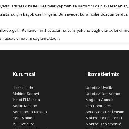
iyetini artırarak kaliteli kesimler yapmanıza yardımcı olur. Bu tezgahla
ltmak için birçok özellik içerir. Bu sayede, kullanıcılar düzgün ve düz k
illerde gelir. Kullanıcının ihtiyaçlarına ve iş yüküne bağlı olarak farklı m
ve hassas olmasını sağlamaktadır.
emini daha verimli hale getirmek ve kaliteli kesimler yapmak için mükemme
artırmak için tasarlanmıştır. Herhangi bir endüstride kullanılabilirler v
Kurumsal
Hizmetlerimiz
Hakkımızda
Ücretsiz Üyelik
Makina Sanayi
Ücretsiz İlan Verme
İkinci El Makina
Mağaza Açmak
Satılık Makina
İlan Dopingleri
Sahibinden Makina
Satıcıyla Direk İletişim
Yeni Makina
Makina Talep Formu
2.El Satıcılar
Makina Danışmanlığı