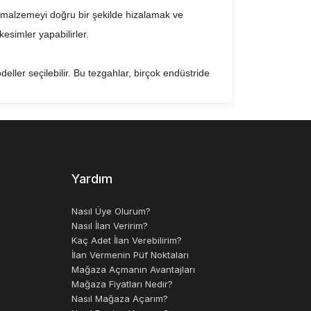
r, malzemeyi doğru bir şekilde hizalamak ve
esimler yapabilirler.
odeller seçilebilir. Bu tezgahlar, birçok endüstride
l bir araçtır. Bu tezgahlar, kullanıcıların iş
e kesme işleminin güvenli, hızlı ve doğru
Yardım
Nasıl Üye Olurum?
Nasıl İlan Veririm?
Kaç Adet İlan Verebilirim?
İlan Vermenin Püf Noktaları
Mağaza Açmanın Avantajları
Mağaza Fiyatları Nedir?
Nasıl Mağaza Açarım?