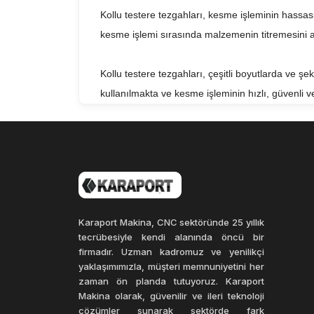
Kollu testere tezgahları, kesme işleminin hassas
kesme işlemi sırasında malzemenin titremesini aza
Kollu testere tezgahları, çeşitli boyutlarda ve şek
kullanılmakta ve kesme işleminin hızlı, güvenli 
Sonuç olarak, kollu testere tezgahları, kesme işl
yükünü azaltmak ve kesme işleminin hassasiyetini 
olmasını sağlarlar.
Karaport Makina, CNC sektöründe 25 yıllık
tecrübesiyle kendi alanında öncü bir
firmadır. Uzman kadromuz ve yenilikçi
yaklaşımımızla, müşteri memnuniyetini her
zaman ön planda tutuyoruz. Karaport
Makina olarak, güvenilir ve ileri teknoloji
çözümler sunarak sektörde fark