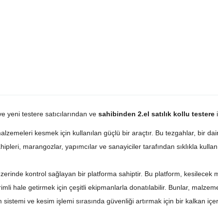
ve yeni testere satıcılarından ve
sahibinden 2.el satılık kollu testere
i
alzemeleri kesmek için kullanılan güçlü bir araçtır. Bu tezgahlar, bir da
ahipleri, marangozlar, yapımcılar ve sanayiciler tarafından sıklıkla kullanı
inde kontrol sağlayan bir platforma sahiptir. Bu platform, kesilecek mal
mli hale getirmek için çeşitli ekipmanlarla donatılabilir. Bunlar, malzemey
 sistemi ve kesim işlemi sırasında güvenliği artırmak için bir kalkan içere