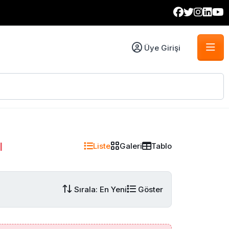
Üye Girişi
ı
Liste
Galeri
Tablo
Sırala: En Yeni
Göster