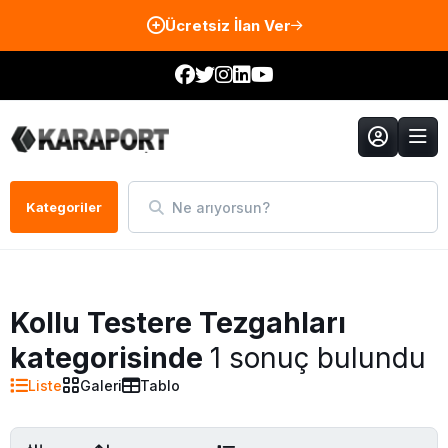
Ücretsiz İlan Ver
Ne arıyorsun?
Kategoriler
Kollu Testere Tezgahları
kategorisinde
1 sonuç bulundu
Liste
Galeri
Tablo