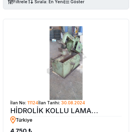
Filtrele
Sırala: En Yeni
Göster
İlan No:
11124
İlan Tarihi:
30.08.2024
HİDROLİK KOLLU LAMA
Türkiye
TESTERE
4.750 ₺