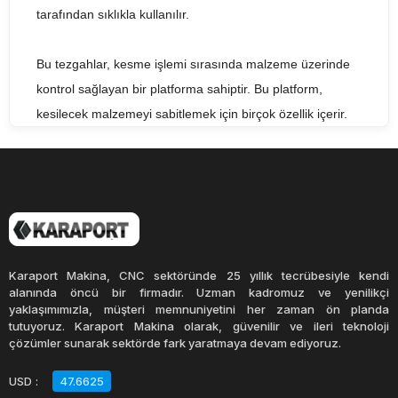
tarafından sıklıkla kullanılır.
Bu tezgahlar, kesme işlemi sırasında malzeme üzerinde
kontrol sağlayan bir platforma sahiptir. Bu platform,
kesilecek malzemeyi sabitlemek için birçok özellik içerir.
Kollu testere tezgahları, kesme işlemini daha verimli hale
getirmek için çeşitli ekipmanlarla donatılabilir. Bunlar,
malzemeyi tutmak için kısıtlayıcılar, kesim işlemi sırasında
tozu ve atıkları toplamak için bir vakum sistemi ve kesim
işlemi sırasında güvenliği artırmak için bir kalkan içerebilir.
Karaport Makina, CNC sektöründe 25 yıllık tecrübesiyle kendi
Kollu testere tezgahları, kesme işleminin hassasiyetini
alanında öncü bir firmadır. Uzman kadromuz ve yenilikçi
yaklaşımımızla, müşteri memnuniyetini her zaman ön planda
artırarak kaliteli kesimler yapmanıza yardımcı olur. Bu
tutuyoruz. Karaport Makina olarak, güvenilir ve ileri teknoloji
tezgahlar, malzemeyi doğru bir şekilde hizalamak ve
çözümler sunarak sektörde fark yaratmaya devam ediyoruz.
kesme işlemi sırasında malzemenin titremesini azaltmak
USD
:
47.6625
için birçok özellik içerir. Bu sayede, kullanıcılar düzgün ve