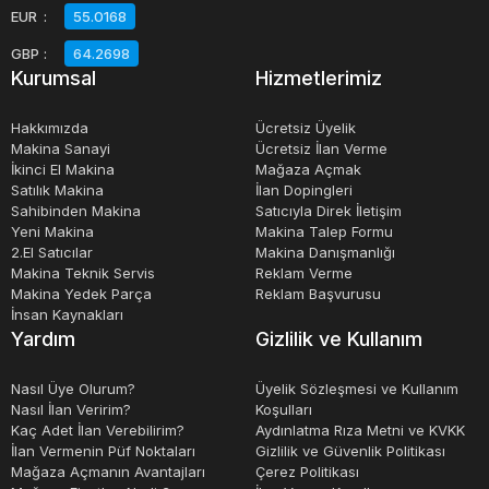
EUR
:
55.0168
düz kesimler yapabilirler.
GBP
:
64.2698
Kurumsal
Hizmetlerimiz
Kollu testere tezgahları, çeşitli boyutlarda ve şekillerde
gelir. Kullanıcının ihtiyaçlarına ve iş yüküne bağlı olarak
Hakkımızda
Ücretsiz Üyelik
farklı modeller seçilebilir. Bu tezgahlar, birçok endüstride
Makina Sanayi
Ücretsiz İlan Verme
İkinci El Makina
Mağaza Açmak
kullanılmakta ve kesme işleminin hızlı, güvenli ve hassas
Satılık Makina
İlan Dopingleri
olmasını sağlamaktadır.
Sahibinden Makina
Satıcıyla Direk İletişim
Yeni Makina
Makina Talep Formu
2.El Satıcılar
Makina Danışmanlığı
Sonuç olarak, kollu testere tezgahları, kesme işlemini
Makina Teknik Servis
Reklam Verme
daha verimli hale getirmek ve kaliteli kesimler yapmak için
Makina Yedek Parça
Reklam Başvurusu
İnsan Kaynakları
mükemmel bir araçtır. Bu tezgahlar, kullanıcıların iş
Yardım
Gizlilik ve Kullanım
yükünü azaltmak ve kesme işleminin hassasiyetini
artırmak için tasarlanmıştır. Herhangi bir endüstride
Nasıl Üye Olurum?
Üyelik Sözleşmesi ve Kullanım
Nasıl İlan Veririm?
Koşulları
kullanılabilirler ve kesme işleminin güvenli, hızlı ve doğru
Kaç Adet İlan Verebilirim?
Aydınlatma Rıza Metni ve KVKK
olmasını sağlarlar.
İlan Vermenin Püf Noktaları
Gizlilik ve Güvenlik Politikası
Mağaza Açmanın Avantajları
Çerez Politikası