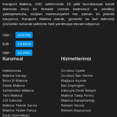
üretilir. Genellikle yüksek gerilim trafoları, 500 kilovolt (kV)
Karaport Makina, CNC sektöründe 25 yıllık tecrübesiyle kendi
veya daha yüksek gerilimler için kullanılırken, dağıtım
alanında öncü bir firmadır. Uzman kadromuz ve yenilikçi
yaklaşımımızla, müşteri memnuniyetini her zaman ön planda
trafoları 69 kV veya daha düşük gerilimlerde kullanılır.
tutuyoruz. Karaport Makina olarak, güvenilir ve ileri teknoloji
çözümler sunarak sektörde fark yaratmaya devam ediyoruz.
Trafolar, farklı yöntemlerle soğutulur. Yağlı trafo, en
USD
:
47.6799
yaygın trafo tipidir ve yüksek kapasiteli uygulamalar için
EUR
:
54.9559
uygundur. Su soğutmalı trafolar ise daha yüksek güçlerde
kullanılır ve endüstriyel tesislerde sıklıkla kullanılır.
GBP
:
64.2165
Kurumsal
Hizmetlerimiz
Trafoların seçimi, birçok faktöre bağlıdır. Bunlar arasında
Hakkımızda
Ücretsiz Üyelik
trafo kapasitesi, gerilim seviyesi, verimlilik, çalışma
Makina Sanayi
Ücretsiz İlan Verme
İkinci El Makina
Mağaza Açmak
koşulları, soğutma yöntemi ve fiyat yer alır. Ayrıca,
Satılık Makina
İlan Dopingleri
trafoların kurulumu, bakımı ve onarımı, cihazın verimli ve
Sahibinden Makina
Satıcıyla Direk İletişim
güvenli bir şekilde çalışmasını sağlamak için önemlidir.
Yeni Makina
Makina Talep Formu
2.El Satıcılar
Makina Danışmanlığı
Makina Teknik Servis
Reklam Verme
Sonuç olarak, trafolar elektrik enerjisinin
Makina Yedek Parça
Reklam Başvurusu
İnsan Kaynakları