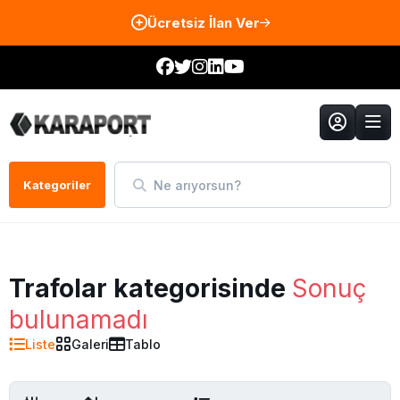
Ücretsiz İlan Ver
Ne arıyorsun?
Kategoriler
Trafolar kategorisinde
Sonuç
bulunamadı
Liste
Galeri
Tablo