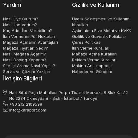
dönüştürülmesinde önemli bir role sahiptir. Güç trafoları,
Yardım
Gizlilik ve Kullanım
yüksek gerilimli iletim hatlarından düşük gerilimli dağıtım
hatlarına enerji sağlamak için kullanılırken, dağıtım
Nasıl Üye Olurum?
Üyelik Sözleşmesi ve Kullanım
Nasıl İlan Veririm?
Koşulları
trafoları evler ve işletmeler gibi düşük gerilimli kullanıma
Kaç Adet İlan Verebilirim?
Aydınlatma Rıza Metni ve KVKK
yönelik ağlarda kullanılır. Trafo seçimi, birçok faktöre
İlan Vermenin Püf Noktaları
Gizlilik ve Güvenlik Politikası
Mağaza Açmanın Avantajları
Çerez Politikası
bağlıdır ve doğru seçim, enerji verimliliği ve güvenliği
Mağaza Fiyatları Nedir?
İlan Verme Kuralları
sağlar.
Nasıl Mağaza Açarım?
Mağaza Açma Kuralları
Nasıl Doping Yaparım?
Reklam Verme Kuralları
Site İçi Arama Nasıl Yapılır?
Makina Ansiklopedisi
Servis ve Çözüm Yazıları
Haberler ve Gündem
İletişim Bilgileri
Halil Rıfat Paşa Mahallesi Perpa Ticaret Merkezi, B Blok Kat:12
No:2234 Okmeydanı - Şişli - İstanbul / Türkiye
+90 212 2109598
info@karaport.com