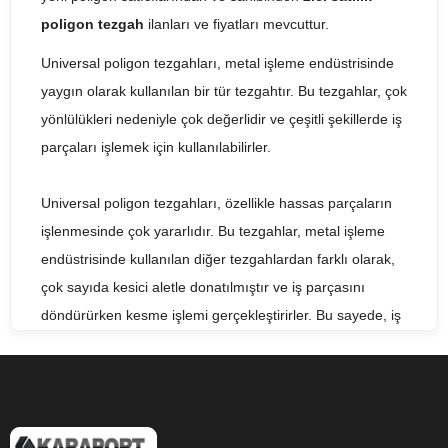
poligon tezgah
ilanları ve fiyatları mevcuttur.
Universal poligon tezgahları, metal işleme endüstrisinde
yaygın olarak kullanılan bir tür tezgahtır. Bu tezgahlar, çok
yönlülükleri nedeniyle çok değerlidir ve çeşitli şekillerde iş
parçaları işlemek için kullanılabilirler.
Universal poligon tezgahları, özellikle hassas parçaların
işlenmesinde çok yararlıdır. Bu tezgahlar, metal işleme
endüstrisinde kullanılan diğer tezgahlardan farklı olarak,
çok sayıda kesici aletle donatılmıştır ve iş parçasını
döndürürken kesme işlemi gerçekleştirirler. Bu sayede, iş
parçası üzerinde çok sayıda farklı kesim yapılabilir ve son
derece hassas sonuçlar elde edilebilir.
Universal poligon tezgahları, çeşitli şekillerde iş