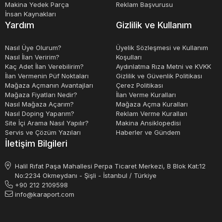
Makina Yedek Parça
Reklam Başvurusu
İnsan Kaynakları
Yardım
Gizlilik ve Kullanım
Nasıl Üye Olurum?
Üyelik Sözleşmesi ve Kullanım
Nasıl İlan Veririm?
Koşulları
Kaç Adet İlan Verebilirim?
Aydınlatma Rıza Metni ve KVKK
İlan Vermenin Püf Noktaları
Gizlilik ve Güvenlik Politikası
Mağaza Açmanın Avantajları
Çerez Politikası
Mağaza Fiyatları Nedir?
İlan Verme Kuralları
Nasıl Mağaza Açarım?
Mağaza Açma Kuralları
Nasıl Doping Yaparım?
Reklam Verme Kuralları
Site İçi Arama Nasıl Yapılır?
Makina Ansiklopedisi
Servis ve Çözüm Yazıları
Haberler ve Gündem
İletişim Bilgileri
Halil Rıfat Paşa Mahallesi Perpa Ticaret Merkezi, B Blok Kat:12
No:2234 Okmeydanı - Şişli - İstanbul / Türkiye
+90 212 2109598
info@karaport.com