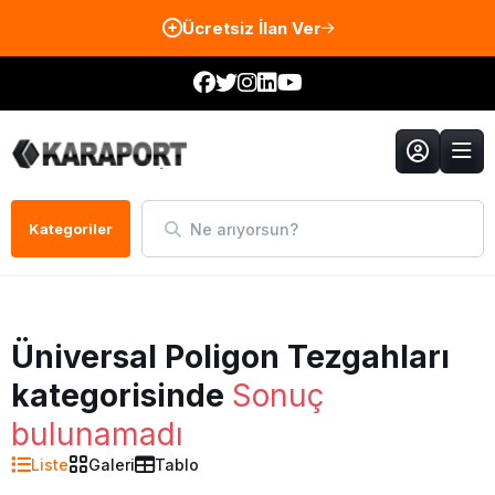
Ücretsiz İlan Ver
Ne arıyorsun?
Kategoriler
Üniversal Poligon Tezgahları
kategorisinde
Sonuç
bulunamadı
Liste
Galeri
Tablo