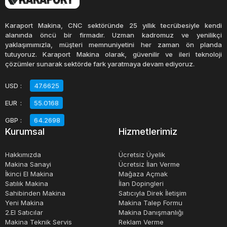
parçalarını işleyebilirler. Bu tezgahlar, yuvarlak, kare,
altıgen ve diğer şekillerde iş parçalarını işleyebilirler. Bu,
Karaport Makina, CNC sektöründe 25 yıllık tecrübesiyle kendi
iş parçalarının çeşitliliği açısından büyük bir avantajdır ve
alanında öncü bir firmadır. Uzman kadromuz ve yenilikçi
yaklaşımımızla, müşteri memnuniyetini her zaman ön planda
metal işleme endüstrisinde çok yönlü bir tezgahın
tutuyoruz. Karaport Makina olarak, güvenilir ve ileri teknoloji
gerekliliğini ortaya koyar.
çözümler sunarak sektörde fark yaratmaya devam ediyoruz.
USD
:
47.6625
Genel olarak, universal poligon tezgahları, hassas ve çok
EUR
:
55.0168
yönlü bir şekilde iş parçalarını işleyebilen bir tür tezgahtır.
Bu tezgahlar, metal işleme endüstrisinde yaygın olarak
GBP
:
64.2698
Kurumsal
Hizmetlerimiz
kullanılmaktadır ve çeşitli şekillerde iş parçaları işlemek
için idealdirler.
Hakkımızda
Ücretsiz Üyelik
Makina Sanayi
Ücretsiz İlan Verme
İkinci El Makina
Mağaza Açmak
Satılık Makina
İlan Dopingleri
Sahibinden Makina
Satıcıyla Direk İletişim
Yeni Makina
Makina Talep Formu
2.El Satıcılar
Makina Danışmanlığı
Makina Teknik Servis
Reklam Verme