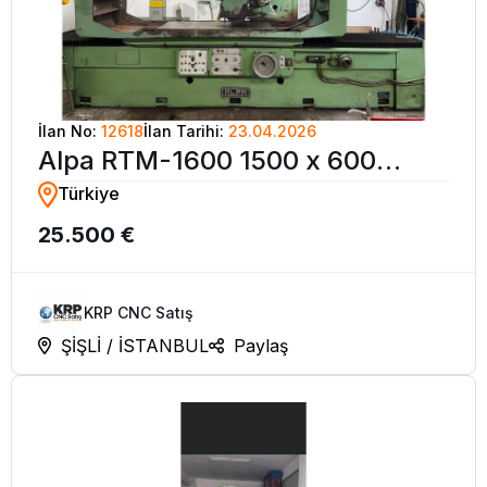
İlan No:
12618
İlan Tarihi:
23.04.2026
Alpa RTM-1600 1500 x 600
Türkiye
Tabla Yüzey Taşlama Tezgahı
25.500 €
KRP CNC Satış
ŞİŞLİ / İSTANBUL
Paylaş