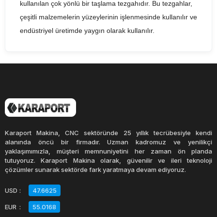
kullanılan çok yönlü bir taşlama tezgahıdır. Bu tezgahlar,
çeşitli malzemelerin yüzeylerinin işlenmesinde kullanılır ve
endüstriyel üretimde yaygın olarak kullanılır.
Universal yüzey taşlama tezgahları, iş parçasının
yüzeyindeki tüm pürüzleri kaldırmak için kullanılan bir
taşlama tekniği olan taşlama işleminde kullanılır. Bu
tezgahlar, hem düz hem de eğimli yüzeylerin
işlenmesinde kullanılabilir ve farklı şekil ve boyutlardaki iş
parçalarını taşlama kabiliyetine sahiptir.
Karaport Makina, CNC sektöründe 25 yıllık tecrübesiyle kendi
alanında öncü bir firmadır. Uzman kadromuz ve yenilikçi
yaklaşımımızla, müşteri memnuniyetini her zaman ön planda
Universal yüzey taşlama tezgahları, sert ve dayanıklı
tutuyoruz. Karaport Makina olarak, güvenilir ve ileri teknoloji
yapıya sahip olup, yüksek doğruluk ve tekrarlanabilirlik
çözümler sunarak sektörde fark yaratmaya devam ediyoruz.
sağlar. Bu tezgahlar, çeşitli sektörlerde kullanılan
USD
:
47.6625
parçaların imalatında kullanıldığı gibi, genellikle otomotiv,
EUR
:
55.0168
havacılık, savunma, medikal ve makine imalatı gibi