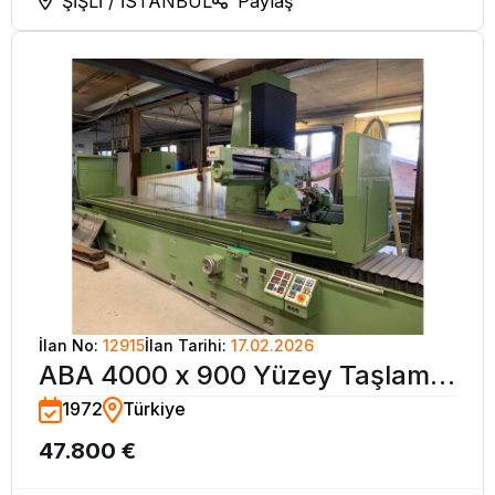
ŞİŞLİ / İSTANBUL
Paylaş
İlan No:
12915
İlan Tarihi:
17.02.2026
ABA 4000 x 900 Yüzey Taşlama
1972
Türkiye
Tezgahı
47.800 €