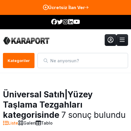
Ücretsiz İlan Ver
Ne arıyorsun?
Kategoriler
Üniversal Satıh|Yüzey
Taşlama Tezgahları
kategorisinde
7 sonuç bulundu
Liste
Galeri
Tablo