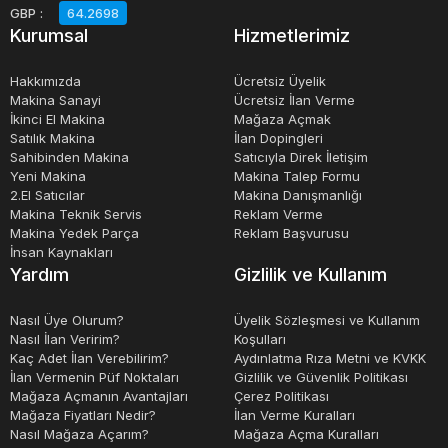
endüstrilerde de kullanılır.
GBP
:
64.2698
Kurumsal
Hizmetlerimiz
Birçok farklı boyutta ve kapasitede universal yüzey
Hakkımızda
Ücretsiz Üyelik
taşlama tezgahları mevcuttur ve her tezgah farklı bir iş
Makina Sanayi
Ücretsiz İlan Verme
İkinci El Makina
Mağaza Açmak
parçası boyutu ve şekli için tasarlanmıştır. Bu tezgahlar, iş
Satılık Makina
İlan Dopingleri
parçası yüzeyindeki hassas ölçümleri gerçekleştirebilen
Sahibinden Makina
Satıcıyla Direk İletişim
hassas ölçüm cihazlarına sahip olabilir ve iş parçasının
Yeni Makina
Makina Talep Formu
2.El Satıcılar
Makina Danışmanlığı
düzgünlüğünü ve yüzey kalitesini optimize etmek için
Makina Teknik Servis
Reklam Verme
otomatik kontrol sistemleriyle donatılabilir.
Makina Yedek Parça
Reklam Başvurusu
İnsan Kaynakları
Yardım
Gizlilik ve Kullanım
Sonuç olarak, universal yüzey taşlama tezgahları, farklı
malzemelerin işlenmesi için çok yönlü ve hassas bir
Nasıl Üye Olurum?
Üyelik Sözleşmesi ve Kullanım
Nasıl İlan Veririm?
Koşulları
taşlama yöntemi sağlar. Endüstriyel üretimde sıklıkla
Kaç Adet İlan Verebilirim?
Aydınlatma Rıza Metni ve KVKK
kullanılan bu tezgahlar, yüksek doğruluk, tekrarlanabilirlik
İlan Vermenin Püf Noktaları
Gizlilik ve Güvenlik Politikası
Mağaza Açmanın Avantajları
Çerez Politikası
ve işlem hızı ile verimli bir işlem sağlar.
Mağaza Fiyatları Nedir?
İlan Verme Kuralları
Nasıl Mağaza Açarım?
Mağaza Açma Kuralları