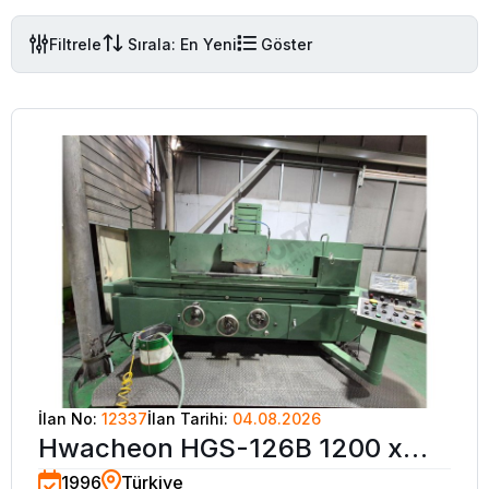
Filtrele
Sırala: En Yeni
Göster
İlan No:
12337
İlan Tarihi:
04.08.2026
Hwacheon HGS-126B 1200 x
1996
Türkiye
600 Üniversal Yüzey Taşlama