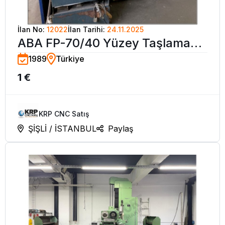
İlan No:
12022
İlan Tarihi:
24.11.2025
ABA FP-70/40 Yüzey Taşlama
1989
Türkiye
Tezgahı
1 €
KRP CNC Satış
ŞİŞLİ / İSTANBUL
Paylaş