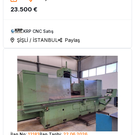
23.500 €
Tezgahı
KRP CNC Satış
ŞİŞLİ / İSTANBUL
Paylaş
İlan No:
12183
İlan Tarihi:
22.06.2026