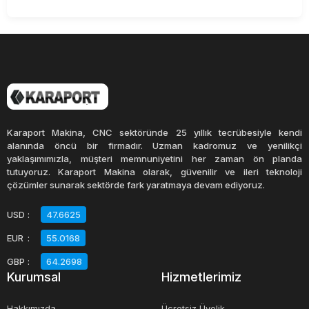
Karaport Makina, CNC sektöründe 25 yıllık tecrübesiyle kendi
alanında öncü bir firmadır. Uzman kadromuz ve yenilikçi
yaklaşımımızla, müşteri memnuniyetini her zaman ön planda
tutuyoruz. Karaport Makina olarak, güvenilir ve ileri teknoloji
çözümler sunarak sektörde fark yaratmaya devam ediyoruz.
USD
:
47.6625
EUR
:
55.0168
GBP
:
64.2698
Kurumsal
Hizmetlerimiz
Hakkımızda
Ücretsiz Üyelik