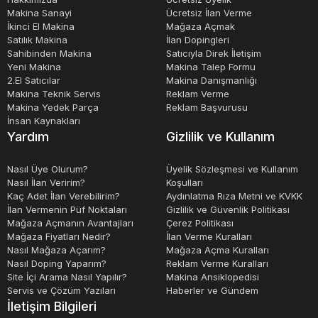
Makina Sanayi
Ücretsiz İlan Verme
İkinci El Makina
Mağaza Açmak
Satılık Makina
İlan Dopingleri
Sahibinden Makina
Satıcıyla Direk İletişim
Yeni Makina
Makina Talep Formu
2.El Satıcılar
Makina Danışmanlığı
Makina Teknik Servis
Reklam Verme
Makina Yedek Parça
Reklam Başvurusu
İnsan Kaynakları
Yardım
Gizlilik ve Kullanım
Nasıl Üye Olurum?
Üyelik Sözleşmesi ve Kullanım
Nasıl İlan Veririm?
Koşulları
Kaç Adet İlan Verebilirim?
Aydınlatma Rıza Metni ve KVKK
İlan Vermenin Püf Noktaları
Gizlilik ve Güvenlik Politikası
Mağaza Açmanın Avantajları
Çerez Politikası
Mağaza Fiyatları Nedir?
İlan Verme Kuralları
Nasıl Mağaza Açarım?
Mağaza Açma Kuralları
Nasıl Doping Yaparım?
Reklam Verme Kuralları
Site İçi Arama Nasıl Yapılır?
Makina Ansiklopedisi
Servis ve Çözüm Yazıları
Haberler ve Gündem
İletişim Bilgileri