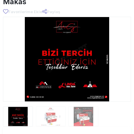
Makas
Favorilerime Ekle
Paylaş