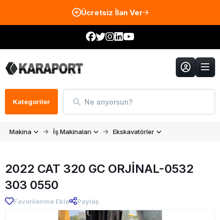
Ücretsiz İlan Ver
Ne arıyorsun?
Kategoriler
Makina
İş Makinaları
Ekskavatörler
2022 CAT 320 GC ORJİNAL-0532
303 0550
Favorilerime Ekle
Paylaş