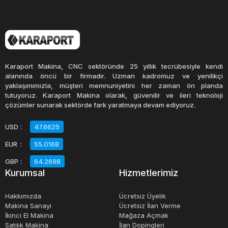
Karaport Makina, CNC sektöründe 25 yıllık tecrübesiyle kendi
alanında öncü bir firmadır. Uzman kadromuz ve yenilikçi
yaklaşımımızla, müşteri memnuniyetini her zaman ön planda
tutuyoruz. Karaport Makina olarak, güvenilir ve ileri teknoloji
çözümler sunarak sektörde fark yaratmaya devam ediyoruz.
USD
:
47.6625
EUR
:
55.0168
GBP
:
64.2698
Kurumsal
Hizmetlerimiz
Hakkımızda
Ücretsiz Üyelik
Makina Sanayi
Ücretsiz İlan Verme
İkinci El Makina
Mağaza Açmak
Satılık Makina
İlan Dopingleri