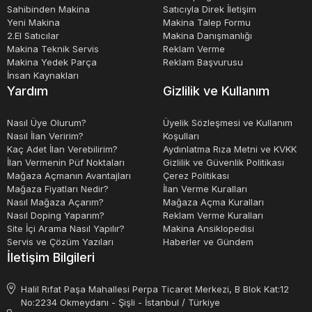
Sahibinden Makina
Satıcıyla Direk İletişim
Yeni Makina
Makina Talep Formu
2.El Satıcılar
Makina Danışmanlığı
Makina Teknik Servis
Reklam Verme
Makina Yedek Parça
Reklam Başvurusu
İnsan Kaynakları
Yardım
Gizlilik ve Kullanım
Nasıl Üye Olurum?
Üyelik Sözleşmesi ve Kullanım
Nasıl İlan Veririm?
Koşulları
Kaç Adet İlan Verebilirim?
Aydınlatma Rıza Metni ve KVKK
İlan Vermenin Püf Noktaları
Gizlilik ve Güvenlik Politikası
Mağaza Açmanın Avantajları
Çerez Politikası
Mağaza Fiyatları Nedir?
İlan Verme Kuralları
Nasıl Mağaza Açarım?
Mağaza Açma Kuralları
Nasıl Doping Yaparım?
Reklam Verme Kuralları
Site İçi Arama Nasıl Yapılır?
Makina Ansiklopedisi
Servis ve Çözüm Yazıları
Haberler ve Gündem
İletişim Bilgileri
Halil Rıfat Paşa Mahallesi Perpa Ticaret Merkezi, B Blok Kat:12
No:2234 Okmeydanı - Şişli - İstanbul / Türkiye