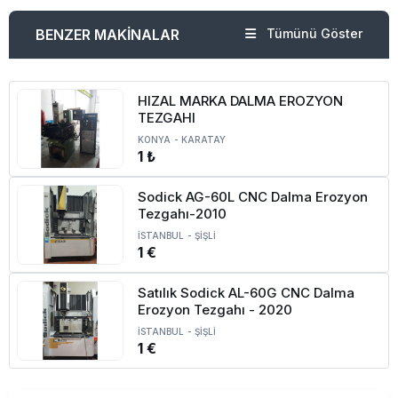
BENZER MAKİNALAR
Tümünü Göster
HIZAL MARKA DALMA EROZYON
TEZGAHI
KONYA
-
KARATAY
1 ₺
Sodick AG-60L CNC Dalma Erozyon
Tezgahı-2010
İSTANBUL
-
ŞİŞLİ
1 €
Satılık Sodick AL-60G CNC Dalma
Erozyon Tezgahı - 2020
İSTANBUL
-
ŞİŞLİ
1 €