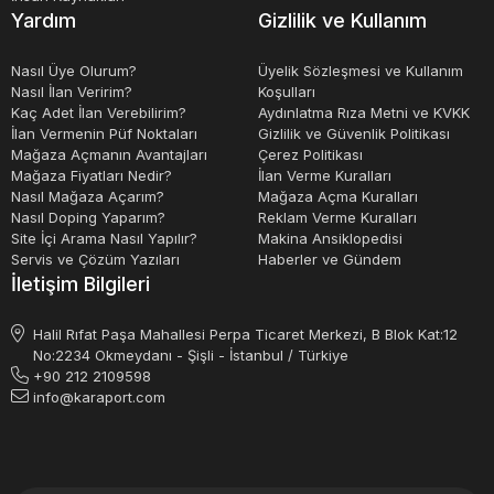
Yardım
Gizlilik ve Kullanım
Nasıl Üye Olurum?
Üyelik Sözleşmesi ve Kullanım
Nasıl İlan Veririm?
Koşulları
Kaç Adet İlan Verebilirim?
Aydınlatma Rıza Metni ve KVKK
İlan Vermenin Püf Noktaları
Gizlilik ve Güvenlik Politikası
Mağaza Açmanın Avantajları
Çerez Politikası
Mağaza Fiyatları Nedir?
İlan Verme Kuralları
Nasıl Mağaza Açarım?
Mağaza Açma Kuralları
Nasıl Doping Yaparım?
Reklam Verme Kuralları
Site İçi Arama Nasıl Yapılır?
Makina Ansiklopedisi
Servis ve Çözüm Yazıları
Haberler ve Gündem
İletişim Bilgileri
Halil Rıfat Paşa Mahallesi Perpa Ticaret Merkezi, B Blok Kat:12
No:2234 Okmeydanı - Şişli - İstanbul / Türkiye
+90 212 2109598
info@karaport.com