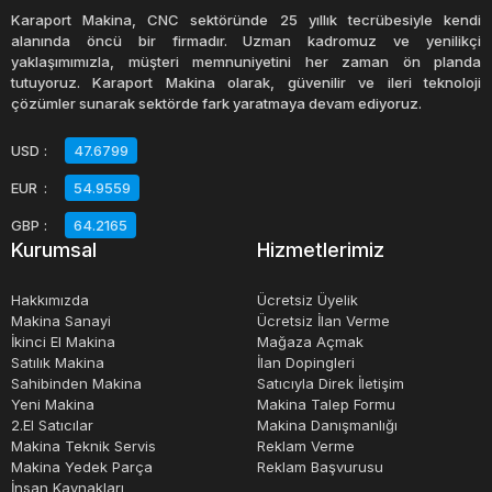
Karaport Makina, CNC sektöründe 25 yıllık tecrübesiyle kendi
alanında öncü bir firmadır. Uzman kadromuz ve yenilikçi
yaklaşımımızla, müşteri memnuniyetini her zaman ön planda
tutuyoruz. Karaport Makina olarak, güvenilir ve ileri teknoloji
çözümler sunarak sektörde fark yaratmaya devam ediyoruz.
USD
:
47.6799
EUR
:
54.9559
GBP
:
64.2165
Kurumsal
Hizmetlerimiz
Hakkımızda
Ücretsiz Üyelik
Makina Sanayi
Ücretsiz İlan Verme
İkinci El Makina
Mağaza Açmak
Satılık Makina
İlan Dopingleri
Sahibinden Makina
Satıcıyla Direk İletişim
Yeni Makina
Makina Talep Formu
2.El Satıcılar
Makina Danışmanlığı
Makina Teknik Servis
Reklam Verme
Makina Yedek Parça
Reklam Başvurusu
İnsan Kaynakları