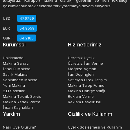
tutuyoruz. Karaport Makina olarak, güvenilir ve ileri teknoloji
çözümler sunarak sektörde fark yaratmaya devam ediyoruz.
USD
:
47.6799
EUR
:
54.9559
GBP
:
64.2165
Kurumsal
Hizmetlerimiz
Hakkımızda
Ücretsiz Üyelik
Makina Sanayi
Ücretsiz İlan Verme
İkinci El Makina
Mağaza Açmak
Satılık Makina
İlan Dopingleri
Sahibinden Makina
Satıcıyla Direk İletişim
Yeni Makina
Makina Talep Formu
2.El Satıcılar
Makina Danışmanlığı
Makina Teknik Servis
Reklam Verme
Makina Yedek Parça
Reklam Başvurusu
İnsan Kaynakları
Yardım
Gizlilik ve Kullanım
Nasıl Üye Olurum?
Üyelik Sözleşmesi ve Kullanım