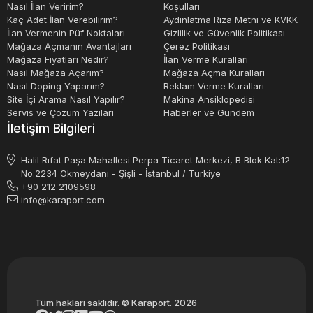
Nasıl İlan Veririm?
Koşulları
Kaç Adet İlan Verebilirim?
Aydınlatma Rıza Metni ve KVKK
İlan Vermenin Püf Noktaları
Gizlilik ve Güvenlik Politikası
Mağaza Açmanın Avantajları
Çerez Politikası
Mağaza Fiyatları Nedir?
İlan Verme Kuralları
Nasıl Mağaza Açarım?
Mağaza Açma Kuralları
Nasıl Doping Yaparım?
Reklam Verme Kuralları
Site İçi Arama Nasıl Yapılır?
Makina Ansiklopedisi
Servis ve Çözüm Yazıları
Haberler ve Gündem
İletişim Bilgileri
Halil Rıfat Paşa Mahallesi Perpa Ticaret Merkezi, B Blok Kat:12
No:2234 Okmeydanı - Şişli - İstanbul / Türkiye
+90 212 2109598
info@karaport.com
Tüm hakları saklıdır. © Karaport. 2026