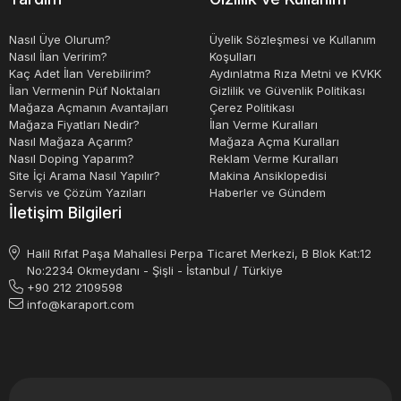
Nasıl Üye Olurum?
Üyelik Sözleşmesi ve Kullanım
Nasıl İlan Veririm?
Koşulları
Kaç Adet İlan Verebilirim?
Aydınlatma Rıza Metni ve KVKK
İlan Vermenin Püf Noktaları
Gizlilik ve Güvenlik Politikası
Mağaza Açmanın Avantajları
Çerez Politikası
Mağaza Fiyatları Nedir?
İlan Verme Kuralları
Nasıl Mağaza Açarım?
Mağaza Açma Kuralları
Nasıl Doping Yaparım?
Reklam Verme Kuralları
Site İçi Arama Nasıl Yapılır?
Makina Ansiklopedisi
Servis ve Çözüm Yazıları
Haberler ve Gündem
İletişim Bilgileri
Halil Rıfat Paşa Mahallesi Perpa Ticaret Merkezi, B Blok Kat:12
No:2234 Okmeydanı - Şişli - İstanbul / Türkiye
+90 212 2109598
info@karaport.com