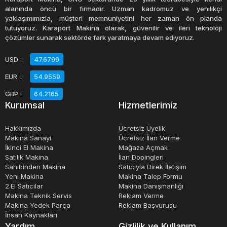
alanında öncü bir firmadır. Uzman kadromuz ve yenilikçi
yaklaşımımızla, müşteri memnuniyetini her zaman ön planda
tutuyoruz. Karaport Makina olarak, güvenilir ve ileri teknoloji
çözümler sunarak sektörde fark yaratmaya devam ediyoruz.
USD
:
47.6799
EUR
:
54.9559
GBP
:
64.2165
Kurumsal
Hizmetlerimiz
Hakkımızda
Ücretsiz Üyelik
Makina Sanayi
Ücretsiz İlan Verme
İkinci El Makina
Mağaza Açmak
Satılık Makina
İlan Dopingleri
Sahibinden Makina
Satıcıyla Direk İletişim
Yeni Makina
Makina Talep Formu
2.El Satıcılar
Makina Danışmanlığı
Makina Teknik Servis
Reklam Verme
Makina Yedek Parça
Reklam Başvurusu
İnsan Kaynakları
Yardım
Gizlilik ve Kullanım