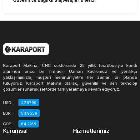
Güvenli ve sağlıklı alışverişler dileriz.
Karaport Makina, CNC sektöründe 25 yıllık tecrübesiyle kendi
alanında öncü bir firmadır. Uzman kadromuz ve yenilikçi
yaklaşımımızla, müşteri memnuniyetini her zaman ön planda
tutuyoruz. Karaport Makina olarak, güvenilir ve ileri teknoloji
çözümler sunarak sektörde fark yaratmaya devam ediyoruz.
USD
:
47.6799
EUR
:
54.9559
GBP
:
64.2165
Kurumsal
Hizmetlerimiz