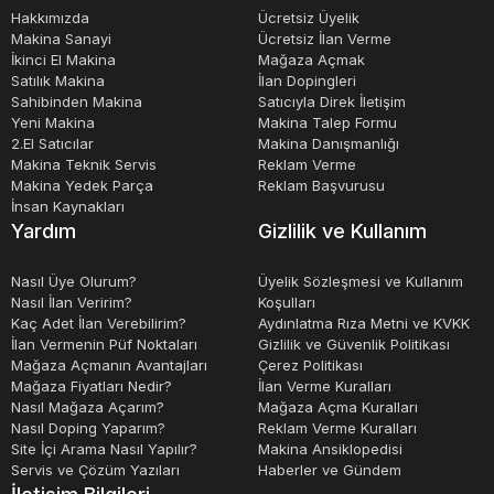
Hakkımızda
Ücretsiz Üyelik
Makina Sanayi
Ücretsiz İlan Verme
İkinci El Makina
Mağaza Açmak
Satılık Makina
İlan Dopingleri
Sahibinden Makina
Satıcıyla Direk İletişim
Yeni Makina
Makina Talep Formu
2.El Satıcılar
Makina Danışmanlığı
Makina Teknik Servis
Reklam Verme
Makina Yedek Parça
Reklam Başvurusu
İnsan Kaynakları
Yardım
Gizlilik ve Kullanım
Nasıl Üye Olurum?
Üyelik Sözleşmesi ve Kullanım
Nasıl İlan Veririm?
Koşulları
Kaç Adet İlan Verebilirim?
Aydınlatma Rıza Metni ve KVKK
İlan Vermenin Püf Noktaları
Gizlilik ve Güvenlik Politikası
Mağaza Açmanın Avantajları
Çerez Politikası
Mağaza Fiyatları Nedir?
İlan Verme Kuralları
Nasıl Mağaza Açarım?
Mağaza Açma Kuralları
Nasıl Doping Yaparım?
Reklam Verme Kuralları
Site İçi Arama Nasıl Yapılır?
Makina Ansiklopedisi
Servis ve Çözüm Yazıları
Haberler ve Gündem