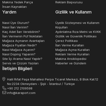
Makina Yedek Parça
Reklam Başvurusu
İnsan Kaynakları
Yardım
Gizlilik ve Kullanım
Nasıl Üye Olurum?
Üyelik Sözleşmesi ve Kullanım
Nasıl İlan Veririm?
Koşulları
Kaç Adet İlan Verebilirim?
Aydınlatma Rıza Metni ve KVKK
İlan Vermenin Püf Noktaları
Gizlilik ve Güvenlik Politikası
Mağaza Açmanın Avantajları
Çerez Politikası
Mağaza Fiyatları Nedir?
İlan Verme Kuralları
Nasıl Mağaza Açarım?
Mağaza Açma Kuralları
Nasıl Doping Yaparım?
Reklam Verme Kuralları
Site İçi Arama Nasıl Yapılır?
Makina Ansiklopedisi
Servis ve Çözüm Yazıları
Haberler ve Gündem
İletişim Bilgileri
Halil Rıfat Paşa Mahallesi Perpa Ticaret Merkezi, B Blok Kat:12
No:2234 Okmeydanı - Şişli - İstanbul / Türkiye
+90 212 2109598
info@karaport.com