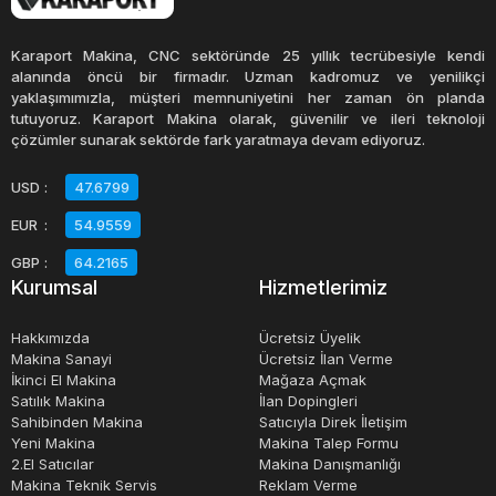
bakımı yapıldığında uzun yıllar boyunca sorunsuz bir
şekilde kullanılabilirler.
Karaport Makina, CNC sektöründe 25 yıllık tecrübesiyle kendi
alanında öncü bir firmadır. Uzman kadromuz ve yenilikçi
yaklaşımımızla, müşteri memnuniyetini her zaman ön planda
Sıfır kağıt kesim giyotinleri, henüz hiç kullanılmamış ve
tutuyoruz. Karaport Makina olarak, güvenilir ve ileri teknoloji
genellikle yeni teknolojiler ve özelliklerle donatılmış bir
çözümler sunarak sektörde fark yaratmaya devam ediyoruz.
seçenektir. Bu makineler, yüksek performans ve
USD
:
47.6799
güvenilirlik sunar ve uzun vadeli bir yatırım olarak
EUR
:
54.9559
düşünülebilirler. Ancak, fiyatları daha yüksek olduğu için,
bütçe sınırlaması olanlar için biraz zorlu olabilir.
GBP
:
64.2165
Kurumsal
Hizmetlerimiz
Kağıt kesim giyotinleri fiyatları, makinenin markası,
Hakkımızda
Ücretsiz Üyelik
modeli, boyutu ve özelliklerine göre değişebilir.
Makina Sanayi
Ücretsiz İlan Verme
İkinci El Makina
Mağaza Açmak
Sahibinden satılık kağıt kesim giyotinleri, genellikle daha
Satılık Makina
İlan Dopingleri
uygun fiyatlı bir seçenek olarak karşımıza çıkar. Ancak, bu
Sahibinden Makina
Satıcıyla Direk İletişim
makinelerin durumunu dikkatlice değerlendirmek ve
Yeni Makina
Makina Talep Formu
2.El Satıcılar
Makina Danışmanlığı
kaliteli bir ürün aldığınızdan emin olmak önemlidir.
Makina Teknik Servis
Reklam Verme