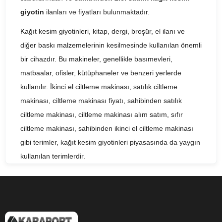
giyotin
ilanları ve fiyatları bulunmaktadır.
Kağıt kesim giyotinleri, kitap, dergi, broşür, el ilanı ve
diğer baskı malzemelerinin kesilmesinde kullanılan önemli
bir cihazdır. Bu makineler, genellikle basımevleri,
matbaalar, ofisler, kütüphaneler ve benzeri yerlerde
kullanılır. İkinci el ciltleme makinası, satılık ciltleme
makinası, ciltleme makinası fiyatı, sahibinden satılık
ciltleme makinası, ciltleme makinası alım satım, sıfır
ciltleme makinası, sahibinden ikinci el ciltleme makinası
gibi terimler, kağıt kesim giyotinleri piyasasında da yaygın
kullanılan terimlerdir.
İkinci el kağıt kesim giyotinleri, yeni bir cihaza göre daha
uygun fiyatlı bir seçenek olarak karşımıza çıkar. Bu
makineler, önceden kullanılmış olsalar da, iyi bir şekilde