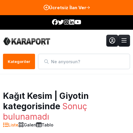
Ücretsiz İlan Ver
Ne arıyorsun?
Kategoriler
Kağıt Kesim | Giyotin
kategorisinde
Sonuç
bulunamadı
Liste
Galeri
Tablo