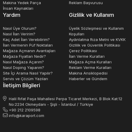
2.el karton ve mukavva kesim makineleri, uygun fiyatlı bir
Makina Yedek Parça
Reklam Başvurusu
İnsan Kaynakları
seçenek olabilir. Bu makineler, kullanım ömrünün büyük
Yardım
Gizlilik ve Kullanım
bir kısmını tamamlamış olan cihazlardır. Ancak, bu
makinelerin işlevselliği ve performansı hala iyi olabilir.
Nasıl Üye Olurum?
Üyelik Sözleşmesi ve Kullanım
Nasıl İlan Veririm?
Koşulları
Satılık karton ve mukavva kesim makineleri, uygun bir
Kaç Adet İlan Verebilirim?
Aydınlatma Rıza Metni ve KVKK
fiyatla kaliteli bir ürün elde etmek isteyenler için iyi bir
İlan Vermenin Püf Noktaları
Gizlilik ve Güvenlik Politikası
Mağaza Açmanın Avantajları
Çerez Politikası
seçenektir.Karton ve mukavva kesim makineleri fiyatları,
Mağaza Fiyatları Nedir?
İlan Verme Kuralları
makinelerin özellikleri, boyutları ve kapasiteleri gibi
Nasıl Mağaza Açarım?
Mağaza Açma Kuralları
Nasıl Doping Yaparım?
Reklam Verme Kuralları
faktörlere göre değişebilir.
Site İçi Arama Nasıl Yapılır?
Makina Ansiklopedisi
Servis ve Çözüm Yazıları
Haberler ve Gündem
İletişim Bilgileri
Halil Rıfat Paşa Mahallesi Perpa Ticaret Merkezi, B Blok Kat:12
No:2234 Okmeydanı - Şişli - İstanbul / Türkiye
+90 212 2109598
info@karaport.com