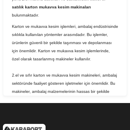
satılık karton mukavva kesim makinaları
bulunmaktadır.
Karton ve mukavva kesim işlemleri, ambalaj endüstrisinde
sıklıkla kullanılan yöntemler arasındadır. Bu işlemler,
ürünlerin güvenli bir şekilde taşınması ve depolanması
için önemlidir. Karton ve mukavva kesim işlemlerinde,
özel olarak tasarlanmış makineler kullanılır.
2.el ve sıfır karton ve mukavva kesim makineleri, ambalaj
sektöründe faaliyet gösteren işletmeler için önemlidir. Bu
makineler, ambalaj malzemelerinin hassas bir şekilde
kesilmesini sağlar. 2.el karton ve mukavva kesim
makineleri, uygun fiyatlı bir seçenek olabilirken, sıfır
makineler ise yüksek performans ve verimlilik sağlayabilir.