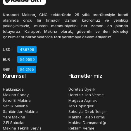
Karton ve mukavva kesim makineleri, farklı boyut ve
kapasitelerde mevcuttur. Küçük boyutlu modeller, daha
Karaport Makina, CNC sektöründe 25 yıllık tecrübesiyle kendi
küçük ölçekte faaliyet gösteren işletmeler için uygunken,
alanında öncü bir firmadır. Uzman kadromuz ve yenilikçi
yaklaşımımızla, müşteri memnuniyetini her zaman ön planda
büyük boyutlu makineler, daha geniş bir üretim kapasitesi
tutuyoruz. Karaport Makina olarak, güvenilir ve ileri teknoloji
olan işletmeler için tasarlanmıştır. Kapasiteleri de farklıdır
çözümler sunarak sektörde fark yaratmaya devam ediyoruz.
ve belirli bir miktardaki karton ve mukavva malzemesini
USD
:
47.6799
kesilebilecekleri gibi daha yüksek kapasiteli modeller de
EUR
:
54.9559
mevcuttur.
GBP
:
64.2165
Kurumsal
Hizmetlerimiz
Karton ve mukavva kesim makineleri, hassas ve yüksek
verimlilikli işlemler sağlar. Bu makineler, özel olarak
Hakkımızda
Ücretsiz Üyelik
tasarlanmış bıçaklarla, karton ve mukavva malzemelerini
Makina Sanayi
Ücretsiz İlan Verme
İkinci El Makina
Mağaza Açmak
kusursuz bir şekilde keser. Bazı modeller, otomatik
Satılık Makina
İlan Dopingleri
besleme sistemleri ile donatılmıştır, bu sayede işlemler
Sahibinden Makina
Satıcıyla Direk İletişim
daha hızlı ve verimli hale gelir.
Yeni Makina
Makina Talep Formu
2.El Satıcılar
Makina Danışmanlığı
Makina Teknik Servis
Reklam Verme