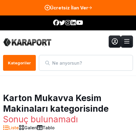
Ücretsiz İlan Ver
Ne arıyorsun?
Kategoriler
Karton Mukavva Kesim
Makinaları kategorisinde
Sonuç bulunamadı
Liste
Galeri
Tablo