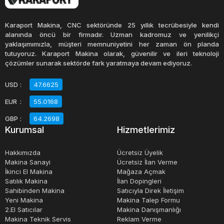
Sahibinden satılık selefon makinaları, bireysel kullanıcılar
tarafından kullanılmış makinelerdir ve genellikle uygun bir
Karaport Makina, CNC sektöründe 25 yıllık tecrübesiyle kendi
fiyatla satılmaktadır. Selefon makinası alım satım
alanında öncü bir firmadır. Uzman kadromuz ve yenilikçi
yaklaşımımızla, müşteri memnuniyetini her zaman ön planda
işlemleri, birçok farklı platformda gerçekleştirilebilir. Bu
tutuyoruz. Karaport Makina olarak, güvenilir ve ileri teknoloji
platformlar, ikinci el eşya satan mağazalar, online alışveriş
çözümler sunarak sektörde fark yaratmaya devam ediyoruz.
siteleri veya ikinci el eşya satın alma ve satma işlemlerini
USD
:
47.6625
yöneten özel platformlar olabilir.Sonuç olarak, selefon
EUR
:
55.0168
makineleri, farklı ihtiyaçlara uygun çeşitli özellikler ve
kapasitelerle üretilir. İkinci el selefon makinaları, bütçesi
GBP
:
64.2698
Kurumsal
Hizmetlerimiz
kısıtlı olanlar için mükemmel bir seçenektir.
Hakkımızda
Ücretsiz Üyelik
Makina Sanayi
Ücretsiz İlan Verme
İkinci El Makina
Mağaza Açmak
Satılık Makina
İlan Dopingleri
Sahibinden Makina
Satıcıyla Direk İletişim
Yeni Makina
Makina Talep Formu
2.El Satıcılar
Makina Danışmanlığı
Makina Teknik Servis
Reklam Verme