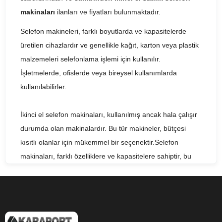
makinaları
ilanları ve fiyatları bulunmaktadır.
Selefon makineleri, farklı boyutlarda ve kapasitelerde
üretilen cihazlardır ve genellikle kağıt, karton veya plastik
malzemeleri selefonlama işlemi için kullanılır.
İşletmelerde, ofislerde veya bireysel kullanımlarda
kullanılabilirler.
İkinci el selefon makinaları, kullanılmış ancak hala çalışır
durumda olan makinalardır. Bu tür makineler, bütçesi
kısıtlı olanlar için mükemmel bir seçenektir.Selefon
makinaları, farklı özelliklere ve kapasitelere sahiptir, bu
nedenle fiyatları da farklılık gösterir. Selefon makinası
fiyatı, marka, model, özellikler ve kapasite gibi faktörlere
bağlı olarak değişebilir.