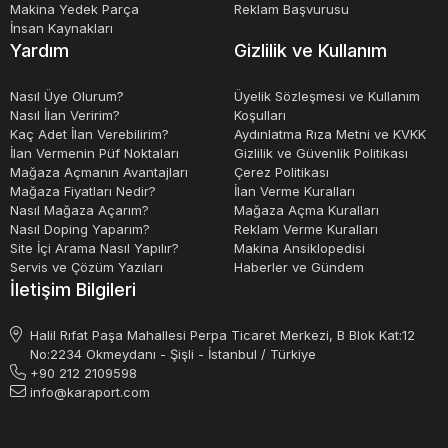
Makina Yedek Parça
Reklam Başvurusu
İnsan Kaynakları
Yardım
Gizlilik ve Kullanım
Nasıl Üye Olurum?
Üyelik Sözleşmesi ve Kullanım
Nasıl İlan Veririm?
Koşulları
Kaç Adet İlan Verebilirim?
Aydınlatma Rıza Metni ve KVKK
İlan Vermenin Püf Noktaları
Gizlilik ve Güvenlik Politikası
Mağaza Açmanın Avantajları
Çerez Politikası
Mağaza Fiyatları Nedir?
İlan Verme Kuralları
Nasıl Mağaza Açarım?
Mağaza Açma Kuralları
Nasıl Doping Yaparım?
Reklam Verme Kuralları
Site İçi Arama Nasıl Yapılır?
Makina Ansiklopedisi
Servis ve Çözüm Yazıları
Haberler ve Gündem
İletişim Bilgileri
Halil Rıfat Paşa Mahallesi Perpa Ticaret Merkezi, B Blok Kat:12
No:2234 Okmeydanı - Şişli - İstanbul / Türkiye
+90 212 2109598
info@karaport.com