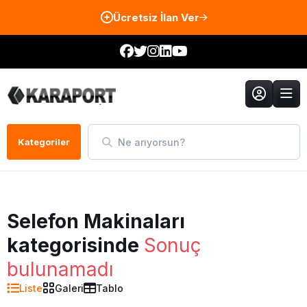
Ücretsiz İlan Ver
Ne arıyorsun?
Kategoriler
Selefon Makinaları
kategorisinde
Sonuç
bulunamadı
Liste
Galeri
Tablo