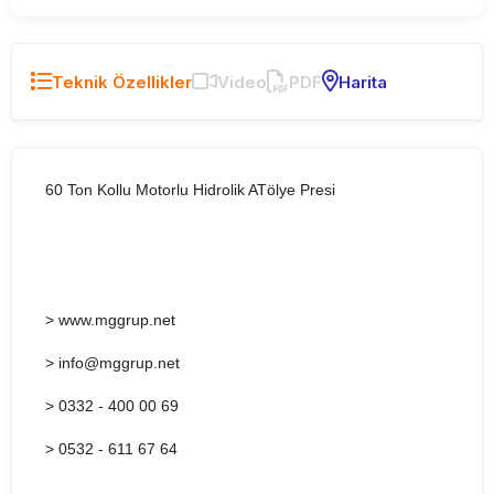
Teknik Özellikler
Video
PDF
Harita
60 Ton Kollu Motorlu Hidrolik ATölye Presi
> www.mggrup.net
> info@mggrup.net
> 0332 - 400 00 69
> 0532 - 611 67 64