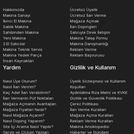
Hakkımızda
Ücretsiz Üyelik
Makina Sanayi
Ücretsiz İlan Verme
İkinci El Makina
Mağaza Açmak
Satılık Makina
İlan Dopingleri
Sahibinden Makina
Satıcıyla Direk İletişim
Yeni Makina
Makina Talep Formu
2.El Satıcılar
Makina Danışmanlığı
Makina Teknik Servis
Reklam Verme
Makina Yedek Parça
Reklam Başvurusu
İnsan Kaynakları
Yardım
Gizlilik ve Kullanım
Nasıl Üye Olurum?
Üyelik Sözleşmesi ve Kullanım
Nasıl İlan Veririm?
Koşulları
Kaç Adet İlan Verebilirim?
Aydınlatma Rıza Metni ve KVKK
İlan Vermenin Püf Noktaları
Gizlilik ve Güvenlik Politikası
Mağaza Açmanın Avantajları
Çerez Politikası
Mağaza Fiyatları Nedir?
İlan Verme Kuralları
Nasıl Mağaza Açarım?
Mağaza Açma Kuralları
Nasıl Doping Yaparım?
Reklam Verme Kuralları
Site İçi Arama Nasıl Yapılır?
Makina Ansiklopedisi
Servis ve Çözüm Yazıları
Haberler ve Gündem