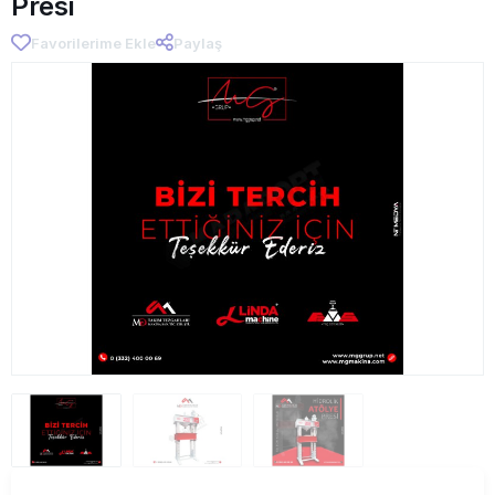
Presi
Favorilerime Ekle
Paylaş