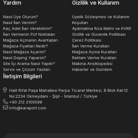
Yardım
Gizlilik ve Kullanım
Nasıl Üye Olurum?
Üyelik Sözleşmesi ve Kullanım
Nasıl İlan Veririm?
Koşulları
Kaç Adet İlan Verebilirim?
Aydınlatma Rıza Metni ve KVKK
İlan Vermenin Püf Noktaları
Gizlilik ve Güvenlik Politikası
Mağaza Açmanın Avantajları
Çerez Politikası
Mağaza Fiyatları Nedir?
İlan Verme Kuralları
Nasıl Mağaza Açarım?
Mağaza Açma Kuralları
Nasıl Doping Yaparım?
Reklam Verme Kuralları
Site İçi Arama Nasıl Yapılır?
Makina Ansiklopedisi
Servis ve Çözüm Yazıları
Haberler ve Gündem
İletişim Bilgileri
Halil Rıfat Paşa Mahallesi Perpa Ticaret Merkezi, B Blok Kat:12
No:2234 Okmeydanı - Şişli - İstanbul / Türkiye
+90 212 2109598
info@karaport.com