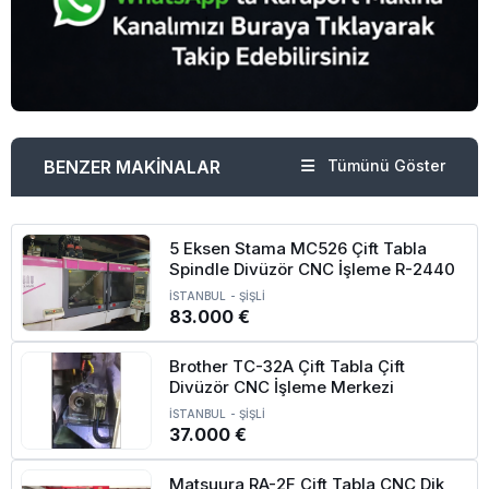
BENZER MAKİNALAR
Tümünü Göster
5 Eksen Stama MC526 Çift Tabla
Spindle Divüzör CNC İşleme R-2440
İSTANBUL
-
ŞİŞLİ
83.000 €
Brother TC-32A Çift Tabla Çift
Divüzör CNC İşleme Merkezi
İSTANBUL
-
ŞİŞLİ
37.000 €
Matsuura RA-2F Çift Tabla CNC Dik