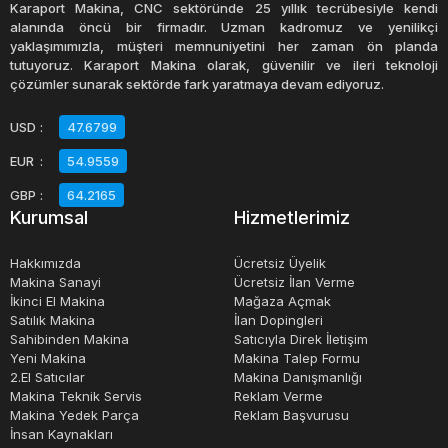
Karaport Makina, CNC sektöründe 25 yıllık tecrübesiyle kendi
alanında öncü bir firmadır. Uzman kadromuz ve yenilikçi
yaklaşımımızla, müşteri memnuniyetini her zaman ön planda
tutuyoruz. Karaport Makina olarak, güvenilir ve ileri teknoloji
çözümler sunarak sektörde fark yaratmaya devam ediyoruz.
USD
:
47.6799
EUR
:
54.9559
GBP
:
64.2165
Kurumsal
Hizmetlerimiz
Hakkımızda
Ücretsiz Üyelik
Makina Sanayi
Ücretsiz İlan Verme
İkinci El Makina
Mağaza Açmak
Satılık Makina
İlan Dopingleri
Sahibinden Makina
Satıcıyla Direk İletişim
Yeni Makina
Makina Talep Formu
2.El Satıcılar
Makina Danışmanlığı
Makina Teknik Servis
Reklam Verme
Makina Yedek Parça
Reklam Başvurusu
İnsan Kaynakları