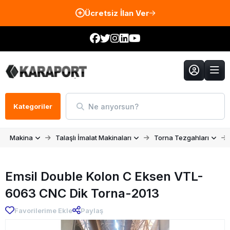
Ücretsiz İlan Ver
Ne arıyorsun?
Kategoriler
Makina
Talaşlı İmalat Makinaları
Torna Tezgahları
Emsil Double Kolon C Eksen VTL-
6063 CNC Dik Torna-2013
Favorilerime Ekle
Paylaş