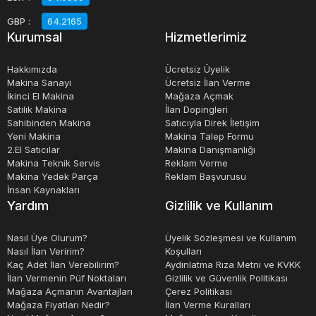
GBP
:
64.2165
Kurumsal
Hizmetlerimiz
Hakkımızda
Ücretsiz Üyelik
Makina Sanayi
Ücretsiz İlan Verme
İkinci El Makina
Mağaza Açmak
Satılık Makina
İlan Dopingleri
Sahibinden Makina
Satıcıyla Direk İletişim
Yeni Makina
Makina Talep Formu
2.El Satıcılar
Makina Danışmanlığı
Makina Teknik Servis
Reklam Verme
Makina Yedek Parça
Reklam Başvurusu
İnsan Kaynakları
Yardım
Gizlilik ve Kullanım
Nasıl Üye Olurum?
Üyelik Sözleşmesi ve Kullanım
Nasıl İlan Veririm?
Koşulları
Kaç Adet İlan Verebilirim?
Aydınlatma Rıza Metni ve KVKK
İlan Vermenin Püf Noktaları
Gizlilik ve Güvenlik Politikası
Mağaza Açmanın Avantajları
Çerez Politikası
Mağaza Fiyatları Nedir?
İlan Verme Kuralları