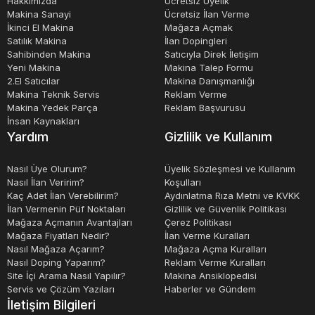
Hakkımızda
Ücretsiz Üyelik
Makina Sanayi
Ücretsiz İlan Verme
İkinci El Makina
Mağaza Açmak
Satılık Makina
İlan Dopingleri
Sahibinden Makina
Satıcıyla Direk İletişim
Yeni Makina
Makina Talep Formu
2.El Satıcılar
Makina Danışmanlığı
Makina Teknik Servis
Reklam Verme
Makina Yedek Parça
Reklam Başvurusu
İnsan Kaynakları
Yardım
Gizlilik ve Kullanım
Nasıl Üye Olurum?
Üyelik Sözleşmesi ve Kullanım
Nasıl İlan Veririm?
Koşulları
Kaç Adet İlan Verebilirim?
Aydınlatma Rıza Metni ve KVKK
İlan Vermenin Püf Noktaları
Gizlilik ve Güvenlik Politikası
Mağaza Açmanın Avantajları
Çerez Politikası
Mağaza Fiyatları Nedir?
İlan Verme Kuralları
Nasıl Mağaza Açarım?
Mağaza Açma Kuralları
Nasıl Doping Yaparım?
Reklam Verme Kuralları
Site İçi Arama Nasıl Yapılır?
Makina Ansiklopedisi
Servis ve Çözüm Yazıları
Haberler ve Gündem
İletişim Bilgileri