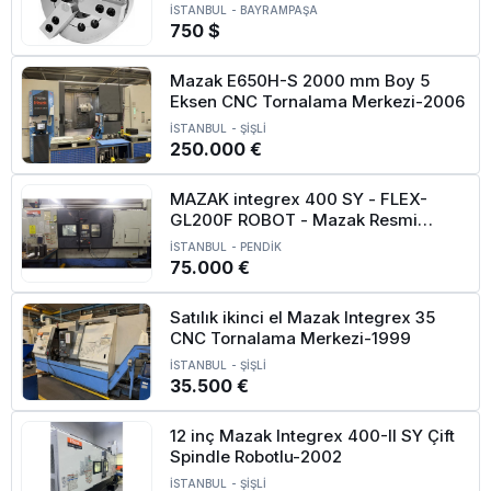
İSTANBUL
-
BAYRAMPAŞA
750 $
Mazak E650H-S 2000 mm Boy 5
Eksen CNC Tornalama Merkezi-2006
İSTANBUL
-
ŞİŞLİ
250.000 €
MAZAK integrex 400 SY - FLEX-
GL200F ROBOT - Mazak Resmi
Kayıtlı
İSTANBUL
-
PENDİK
75.000 €
Satılık ikinci el Mazak Integrex 35
CNC Tornalama Merkezi-1999
İSTANBUL
-
ŞİŞLİ
35.500 €
12 inç Mazak Integrex 400-II SY Çift
Spindle Robotlu-2002
İSTANBUL
-
ŞİŞLİ