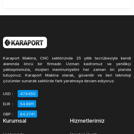
Karaport Makina, CNC sektöründe 25 yıllık tecrübesiyle kendi
alanında öncü bir firmadır. Uzman kadromuz ve yenilikçi
yaklaşımımızla, müşteri memnuniyetini her zaman ön planda
tutuyoruz. Karaport Makina olarak, güvenilir ve ileri teknoloji
çözümler sunarak sektörde fark yaratmaya devam ediyoruz.
USD
:
47.6450
EUR
:
54.9911
GBP
:
64.2741
Kurumsal
Hizmetlerimiz