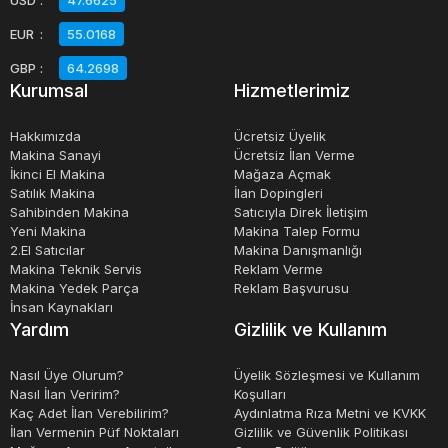
EUR
:
55.0168
GBP
:
64.2698
Kurumsal
Hizmetlerimiz
Hakkımızda
Ücretsiz Üyelik
Makina Sanayi
Ücretsiz İlan Verme
İkinci El Makina
Mağaza Açmak
Satılık Makina
İlan Dopingleri
Sahibinden Makina
Satıcıyla Direk İletişim
Yeni Makina
Makina Talep Formu
2.El Satıcılar
Makina Danışmanlığı
Makina Teknik Servis
Reklam Verme
Makina Yedek Parça
Reklam Başvurusu
İnsan Kaynakları
Yardım
Gizlilik ve Kullanım
Nasıl Üye Olurum?
Üyelik Sözleşmesi ve Kullanım
Nasıl İlan Veririm?
Koşulları
Kaç Adet İlan Verebilirim?
Aydınlatma Rıza Metni ve KVKK
İlan Vermenin Püf Noktaları
Gizlilik ve Güvenlik Politikası