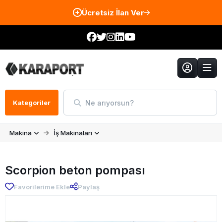
Ücretsiz İlan Ver
Ne arıyorsun?
Kategoriler
Makina
İş Makinaları
Scorpion beton pompası
Favorilerime Ekle
Paylaş