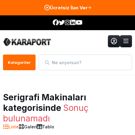
Ücretsiz İlan Ver
Ne arıyorsun?
Kategoriler
Serigrafi Makinaları
kategorisinde
Sonuç
bulunamadı
Liste
Galeri
Tablo