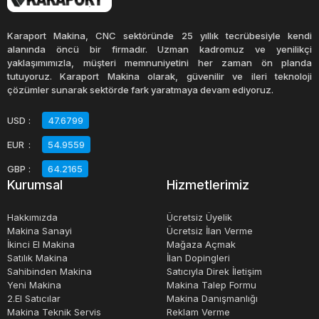
Sıfır serigrafi makinesi ise, yeni ve kullanılmamış
Karaport Makina, CNC sektöründe 25 yıllık tecrübesiyle kendi
durumdadır. Bu makineler, genellikle üretici garantisi
alanında öncü bir firmadır. Uzman kadromuz ve yenilikçi
yaklaşımımızla, müşteri memnuniyetini her zaman ön planda
altındadır ve yüksek kaliteli baskı işlemleri için idealdir.
tutuyoruz. Karaport Makina olarak, güvenilir ve ileri teknoloji
Satılık sıfır serigrafi makineleri, birçok farklı marka ve
çözümler sunarak sektörde fark yaratmaya devam ediyoruz.
modelde mevcuttur ve fiyatları, özelliklerine ve
USD
:
47.6799
kapasitelerine bağlı olarak değişir.
EUR
:
54.9559
Sahibinden satılık serigrafi makineleri, bireysel kullanıcılar
GBP
:
64.2165
Kurumsal
Hizmetlerimiz
tarafından kullanılmış makinelerdir. Bu makineler,
genellikle uygun bir fiyatla satılmaktadır. Serigrafi
Hakkımızda
Ücretsiz Üyelik
makinası alım satım işlemleri, birçok farklı platformda
Makina Sanayi
Ücretsiz İlan Verme
İkinci El Makina
Mağaza Açmak
gerçekleştirilebilir. Bu platformlar, ikinci el eşya satan
Satılık Makina
İlan Dopingleri
mağazalar, online alışveriş siteleri veya ikinci el eşya satın
Sahibinden Makina
Satıcıyla Direk İletişim
alma ve satma işlemlerini yöneten özel platformlar olabilir.
Yeni Makina
Makina Talep Formu
2.El Satıcılar
Makina Danışmanlığı
Makina Teknik Servis
Reklam Verme