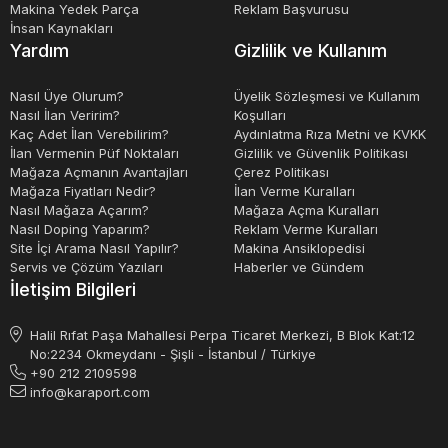
Sonuç olarak, serigrafi makineleri, baskı işlemleri için
Makina Yedek Parça
Reklam Başvurusu
İnsan Kaynakları
gerekli olan özel cihazlardır. İkinci el serigrafi makineleri,
Yardım
Gizlilik ve Kullanım
bütçesi kısıtlı olanlar için mükemmel bir seçenek olabilir.
Satılık serigrafi makineleri, farklı marka ve modellerde
Nasıl Üye Olurum?
Üyelik Sözleşmesi ve Kullanım
Nasıl İlan Veririm?
Koşulları
mevcuttur ve fiyatları, özelliklerine ve kapasitelerine bağlı
Kaç Adet İlan Verebilirim?
Aydınlatma Rıza Metni ve KVKK
olarak değişir.
İlan Vermenin Püf Noktaları
Gizlilik ve Güvenlik Politikası
Mağaza Açmanın Avantajları
Çerez Politikası
Mağaza Fiyatları Nedir?
İlan Verme Kuralları
Nasıl Mağaza Açarım?
Mağaza Açma Kuralları
Nasıl Doping Yaparım?
Reklam Verme Kuralları
Site İçi Arama Nasıl Yapılır?
Makina Ansiklopedisi
Servis ve Çözüm Yazıları
Haberler ve Gündem
İletişim Bilgileri
Halil Rıfat Paşa Mahallesi Perpa Ticaret Merkezi, B Blok Kat:12
No:2234 Okmeydanı - Şişli - İstanbul / Türkiye
+90 212 2109598
info@karaport.com