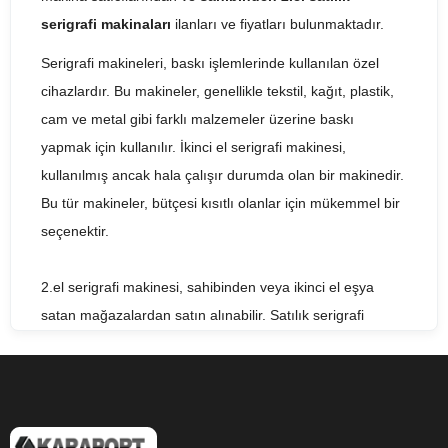
serigrafi makinaları
ilanları ve fiyatları bulunmaktadır.
Serigrafi makineleri, baskı işlemlerinde kullanılan özel
cihazlardır. Bu makineler, genellikle tekstil, kağıt, plastik,
cam ve metal gibi farklı malzemeler üzerine baskı
yapmak için kullanılır. İkinci el serigrafi makinesi,
kullanılmış ancak hala çalışır durumda olan bir makinedir.
Bu tür makineler, bütçesi kısıtlı olanlar için mükemmel bir
seçenektir.
2.el serigrafi makinesi, sahibinden veya ikinci el eşya
satan mağazalardan satın alınabilir. Satılık serigrafi
makineleri, farklı özelliklere ve kapasitelere sahip birçok
farklı marka ve modelde mevcuttur. Fiyatları ise, marka,
model, özellikler ve kapasite gibi faktörlere bağlı olarak
değişebilir.