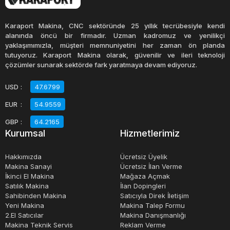
Sıfır serigrafi makinesi ise, yeni ve kullanılmamış
Karaport Makina, CNC sektöründe 25 yıllık tecrübesiyle kendi
durumdadır. Bu makineler, genellikle üretici garantisi
alanında öncü bir firmadır. Uzman kadromuz ve yenilikçi
yaklaşımımızla, müşteri memnuniyetini her zaman ön planda
altındadır ve yüksek kaliteli baskı işlemleri için idealdir.
tutuyoruz. Karaport Makina olarak, güvenilir ve ileri teknoloji
Satılık sıfır serigrafi makineleri, birçok farklı marka ve
çözümler sunarak sektörde fark yaratmaya devam ediyoruz.
modelde mevcuttur ve fiyatları, özelliklerine ve
USD
:
47.6799
kapasitelerine bağlı olarak değişir.
EUR
:
54.9559
Sahibinden satılık serigrafi makineleri, bireysel kullanıcılar
GBP
:
64.2165
Kurumsal
Hizmetlerimiz
tarafından kullanılmış makinelerdir. Bu makineler,
genellikle uygun bir fiyatla satılmaktadır. Serigrafi
Hakkımızda
Ücretsiz Üyelik
makinası alım satım işlemleri, birçok farklı platformda
Makina Sanayi
Ücretsiz İlan Verme
İkinci El Makina
Mağaza Açmak
gerçekleştirilebilir. Bu platformlar, ikinci el eşya satan
Satılık Makina
İlan Dopingleri
mağazalar, online alışveriş siteleri veya ikinci el eşya satın
Sahibinden Makina
Satıcıyla Direk İletişim
alma ve satma işlemlerini yöneten özel platformlar olabilir.
Yeni Makina
Makina Talep Formu
2.El Satıcılar
Makina Danışmanlığı
Makina Teknik Servis
Reklam Verme