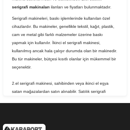
serigrafi makinaları
ilanları ve fiyatları bulunmaktadır.
Serigrafi makineleri, baskı işlemlerinde kullanılan özel
cihazlardır. Bu makineler, genellikle tekstil, kağıt, plastik,
cam ve metal gibi farklı malzemeler üzerine baskı
yapmak için kullanılır. İkinci el serigrafi makinesi,
kullanılmış ancak hala çalışır durumda olan bir makinedir.
Bu tür makineler, bütçesi kısıtlı olanlar için mükemmel bir
seçenektir.
2.el serigrafi makinesi, sahibinden veya ikinci el eşya
satan mağazalardan satın alınabilir. Satılık serigrafi
makineleri, farklı özelliklere ve kapasitelere sahip birçok
farklı marka ve modelde mevcuttur. Fiyatları ise, marka,
model, özellikler ve kapasite gibi faktörlere bağlı olarak
değişebilir.