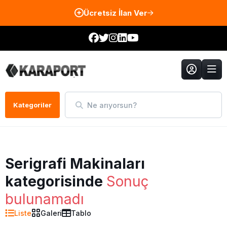
Ücretsiz İlan Ver
Ne arıyorsun?
Kategoriler
Serigrafi Makinaları
kategorisinde
Sonuç
bulunamadı
Liste
Galeri
Tablo