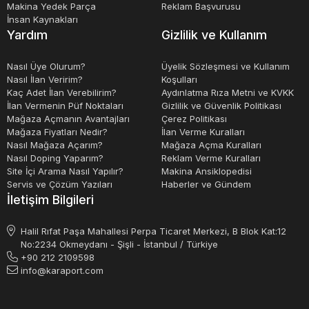
Sonuç olarak, serigrafi makineleri, baskı işlemleri için
Makina Yedek Parça
Reklam Başvurusu
İnsan Kaynakları
gerekli olan özel cihazlardır. İkinci el serigrafi makineleri,
Yardım
Gizlilik ve Kullanım
bütçesi kısıtlı olanlar için mükemmel bir seçenek olabilir.
Satılık serigrafi makineleri, farklı marka ve modellerde
Nasıl Üye Olurum?
Üyelik Sözleşmesi ve Kullanım
Nasıl İlan Veririm?
Koşulları
mevcuttur ve fiyatları, özelliklerine ve kapasitelerine bağlı
Kaç Adet İlan Verebilirim?
Aydınlatma Rıza Metni ve KVKK
olarak değişir.
İlan Vermenin Püf Noktaları
Gizlilik ve Güvenlik Politikası
Mağaza Açmanın Avantajları
Çerez Politikası
Mağaza Fiyatları Nedir?
İlan Verme Kuralları
Nasıl Mağaza Açarım?
Mağaza Açma Kuralları
Nasıl Doping Yaparım?
Reklam Verme Kuralları
Site İçi Arama Nasıl Yapılır?
Makina Ansiklopedisi
Servis ve Çözüm Yazıları
Haberler ve Gündem
İletişim Bilgileri
Halil Rıfat Paşa Mahallesi Perpa Ticaret Merkezi, B Blok Kat:12
No:2234 Okmeydanı - Şişli - İstanbul / Türkiye
+90 212 2109598
info@karaport.com