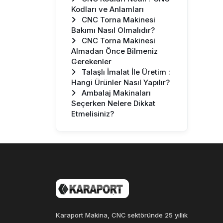
Kodları ve Anlamları
Mori Seiki
CNC Torna Makinesi
Mazak
Bakımı Nasıl Olmalıdır?
Sektörel Makinacılar ve
CNC Torna Makinesi
Fuar Haberleri
Almadan Önce Bilmeniz
Talaşlı İmalat
Gerekenler
Makinaların Teknik
Talaşlı İmalat İle Üretim :
Özellikleri
Hangi Ürünler Nasıl Yapılır?
Makina Bilgi Yazıları ve
Ambalaj Makinaları
Makaleler
Seçerken Nelere Dikkat
BLOG
Etmelisiniz?
Makina Servis ve Çözüm
Noktası
Karaport Makina, CNC sektöründe 25 yıllık