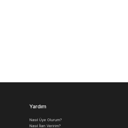
Yardım
Nasıl Üye Olurum?
Nasıl İlan Veririm?