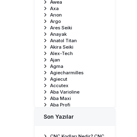
Awea
Axa
Arıon
Argo
Ares Seiki
Anayak
Anatol Titan
Akira Seiki
Alex-Tech
Ajan
Agma
Agiecharmilles
Agiecut
Accutex
Aba Varioline
Aba Maxi
Aba Profi
Aba Combiline
Son Yazılar
Aba Genius
Aba Ecoline
Aba Powerline
CNC Kodları Nedir? CNC
Technical Specification