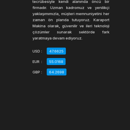
tecrübesiyle kendi alanında öncü bir
firmadır. Uzman kadromuz ve yenilikçi
yaklaşımımızla, müşteri memnuniyetini her
zaman ön planda tutuyoruz. Karaport
Makina olarak, güvenilir ve ileri teknoloji
çözümler sunarak sektörde fark
yaratmaya devam ediyoruz.
USD
:
47.6625
EUR
:
55.0168
GBP
:
64.2698