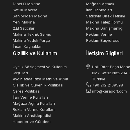
İkinci El Makina
Mağaza Açmak
Satılık Makina
İlan Dopingleri
Sahibinden Makina
Satıcıyla Direk İletişim
Yeni Makina
Makina Talep Formu
2.El Satıcılar
Makina Danışmanlığı
Makina Teknik Servis
Reklam Verme
Makina Yedek Parça
Reklam Başvurusu
İnsan Kaynakları
Gizlilik ve Kullanım
İletişim Bilgileri
Üyelik Sözleşmesi ve Kullanım
Halil Rıfat Paşa Maha
Koşulları
Blok Kat:12 No:2234 O
Aydınlatma Rıza Metni ve KVKK
Türkiye
Gizlilik ve Güvenlik Politikası
+90 212 2109598
Çerez Politikası
info@karaport.com
İlan Verme Kuralları
Mağaza Açma Kuralları
Reklam Verme Kuralları
Makina Ansiklopedisi
Haberler ve Gündem