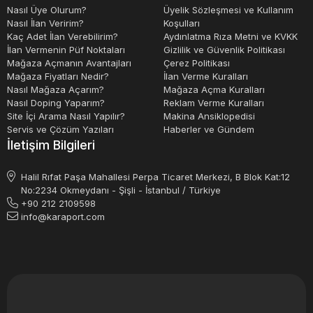
Nasıl Üye Olurum?
Üyelik Sözleşmesi ve Kullanım
Nasıl İlan Veririm?
Koşulları
Kaç Adet İlan Verebilirim?
Aydınlatma Rıza Metni ve KVKK
İlan Vermenin Püf Noktaları
Gizlilik ve Güvenlik Politikası
Mağaza Açmanın Avantajları
Çerez Politikası
Mağaza Fiyatları Nedir?
İlan Verme Kuralları
Nasıl Mağaza Açarım?
Mağaza Açma Kuralları
Nasıl Doping Yaparım?
Reklam Verme Kuralları
Site İçi Arama Nasıl Yapılır?
Makina Ansiklopedisi
Servis ve Çözüm Yazıları
Haberler ve Gündem
İletişim Bilgileri
Halil Rıfat Paşa Mahallesi Perpa Ticaret Merkezi, B Blok Kat:12
No:2234 Okmeydanı - Şişli - İstanbul / Türkiye
+90 212 2109598
info@karaport.com