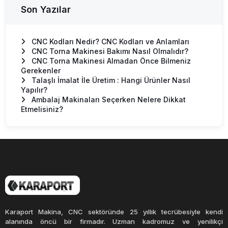
Aba Ecoline
Son Yazılar
Aba Powerline
Technical Specification
Mori Seiki
Mazak
CNC Kodları Nedir? CNC Kodları ve Anlamları
Sektörel Makinacılar ve Fuar Haberleri
CNC Torna Makinesi Bakımı Nasıl Olmalıdır?
Talaşlı İmalat Makinaların Teknik Özellikleri
CNC Torna Makinesi Almadan Önce Bilmeniz
Makina Bilgi Yazıları ve Makaleler
Gerekenler
BLOG
Talaşlı İmalat İle Üretim : Hangi Ürünler Nasıl
Makina Servis ve Çözüm Noktası
Yapılır?
Ambalaj Makinaları Seçerken Nelere Dikkat
Etmelisiniz?
Karaport Makina, CNC sektöründe 25 yıllık tecrübesiyle kendi
alanında öncü bir firmadır. Uzman kadromuz ve yenilikçi