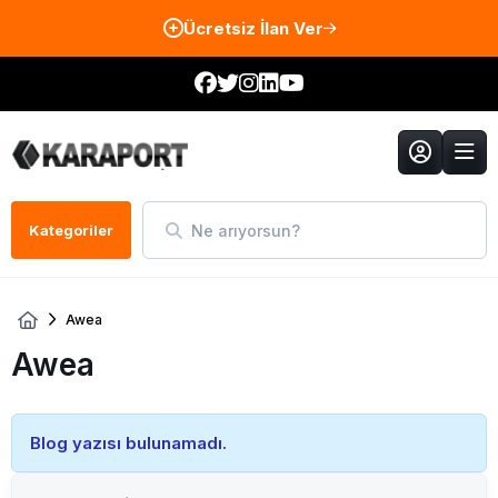
Ücretsiz İlan Ver
Ne arıyorsun?
Kategoriler
Awea
Awea
Blog yazısı bulunamadı.