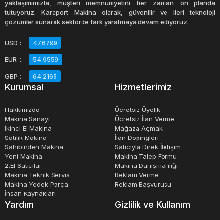
yaklaşımımızla, müşteri memnuniyetini her zaman ön planda
tutuyoruz. Karaport Makina olarak, güvenilir ve ileri teknoloji
çözümler sunarak sektörde fark yaratmaya devam ediyoruz.
USD
:
47.6799
EUR
:
54.9559
GBP
:
64.2165
Kurumsal
Hizmetlerimiz
Hakkımızda
Ücretsiz Üyelik
Makina Sanayi
Ücretsiz İlan Verme
İkinci El Makina
Mağaza Açmak
Satılık Makina
İlan Dopingleri
Sahibinden Makina
Satıcıyla Direk İletişim
Yeni Makina
Makina Talep Formu
2.El Satıcılar
Makina Danışmanlığı
Makina Teknik Servis
Reklam Verme
Makina Yedek Parça
Reklam Başvurusu
İnsan Kaynakları
Yardım
Gizlilik ve Kullanım