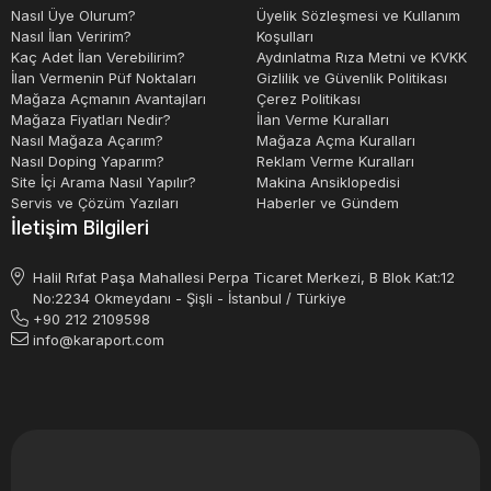
Nasıl Üye Olurum?
Üyelik Sözleşmesi ve Kullanım
Nasıl İlan Veririm?
Koşulları
Kaç Adet İlan Verebilirim?
Aydınlatma Rıza Metni ve KVKK
İlan Vermenin Püf Noktaları
Gizlilik ve Güvenlik Politikası
Mağaza Açmanın Avantajları
Çerez Politikası
Mağaza Fiyatları Nedir?
İlan Verme Kuralları
Nasıl Mağaza Açarım?
Mağaza Açma Kuralları
Nasıl Doping Yaparım?
Reklam Verme Kuralları
Site İçi Arama Nasıl Yapılır?
Makina Ansiklopedisi
Servis ve Çözüm Yazıları
Haberler ve Gündem
İletişim Bilgileri
Halil Rıfat Paşa Mahallesi Perpa Ticaret Merkezi, B Blok Kat:12
No:2234 Okmeydanı - Şişli - İstanbul / Türkiye
+90 212 2109598
info@karaport.com