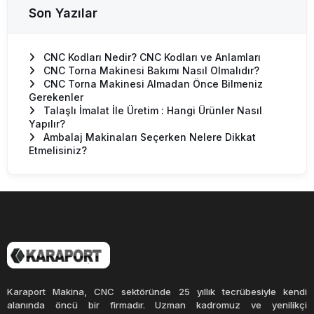
Aba Ecoline
Son Yazılar
Aba Powerline
Technical Specification
Mori Seiki
Mazak
CNC Kodları Nedir? CNC Kodları ve Anlamları
Sektörel Makinacılar ve Fuar Haberleri
CNC Torna Makinesi Bakımı Nasıl Olmalıdır?
Talaşlı İmalat Makinaların Teknik Özellikleri
CNC Torna Makinesi Almadan Önce Bilmeniz
Makina Bilgi Yazıları ve Makaleler
Gerekenler
BLOG
Talaşlı İmalat İle Üretim : Hangi Ürünler Nasıl
Makina Servis ve Çözüm Noktası
Yapılır?
Ambalaj Makinaları Seçerken Nelere Dikkat
Etmelisiniz?
Karaport Makina, CNC sektöründe 25 yıllık tecrübesiyle kendi
alanında öncü bir firmadır. Uzman kadromuz ve yenilikçi