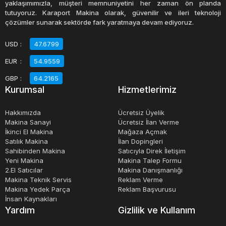
yaklaşımımızla, müşteri memnuniyetini her zaman ön planda
tutuyoruz. Karaport Makina olarak, güvenilir ve ileri teknoloji
çözümler sunarak sektörde fark yaratmaya devam ediyoruz.
USD
:
47.6799
EUR
:
54.9559
GBP
:
64.2165
Kurumsal
Hizmetlerimiz
Hakkımızda
Ücretsiz Üyelik
Makina Sanayi
Ücretsiz İlan Verme
İkinci El Makina
Mağaza Açmak
Satılık Makina
İlan Dopingleri
Sahibinden Makina
Satıcıyla Direk İletişim
Yeni Makina
Makina Talep Formu
2.El Satıcılar
Makina Danışmanlığı
Makina Teknik Servis
Reklam Verme
Makina Yedek Parça
Reklam Başvurusu
İnsan Kaynakları
Yardım
Gizlilik ve Kullanım