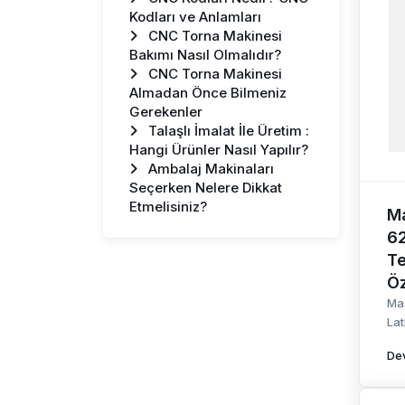
Kodları ve Anlamları
Mori Seiki
CNC Torna Makinesi
Mazak
Bakımı Nasıl Olmalıdır?
Sektörel Makinacılar ve
CNC Torna Makinesi
Fuar Haberleri
Almadan Önce Bilmeniz
Talaşlı İmalat
Gerekenler
Makinaların Teknik
Talaşlı İmalat İle Üretim :
Özellikleri
Hangi Ürünler Nasıl Yapılır?
Makina Bilgi Yazıları ve
Ambalaj Makinaları
Makaleler
Seçerken Nelere Dikkat
BLOG
Etmelisiniz?
Makina Servis ve Çözüm
Ma
Noktası
6
Te
Öz
Ma
Lat
De