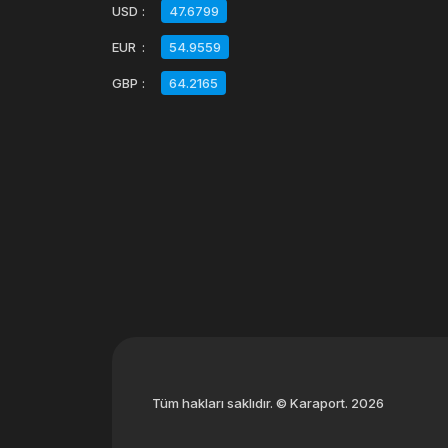
USD
:
47.6799
EUR
:
54.9559
GBP
:
64.2165
Tüm hakları saklıdır. © Karaport. 2026