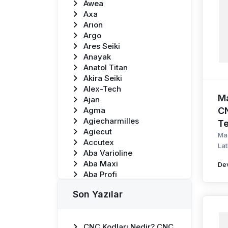
Awea
Axa
Arıon
Argo
Ares Seiki
Anayak
Anatol Titan
Akira Seiki
Alex-Tech
Ma
Ajan
Agma
C
Agiecharmilles
Te
Agiecut
Ma
Accutex
Lat
Aba Varioline
Aba Maxi
De
Aba Profi
Aba Combiline
Son Yazılar
Aba Genius
Aba Ecoline
Aba Powerline
CNC Kodları Nedir? CNC
Technical Specification