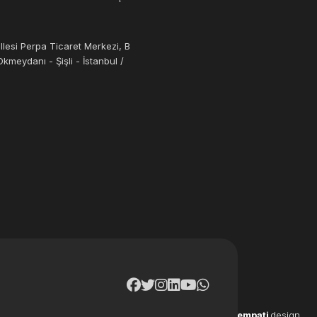
llesi Perpa Ticaret Merkezi, B
kmeydanı - Şişli - İstanbul /
empati
design