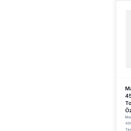
M
4
To
Öz
Ma
45
Tec