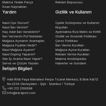
Makina Yedek Parça
Reklam Başvurusu
İnsan Kaynakları
Yardım
Gizlilik ve Kullanım
Nasıl Üye Olurum?
Üyelik Sözleşmesi ve Kullanım
Nasıl İlan Veririm?
Koşulları
Kaç Adet İlan Verebilirim?
Aydınlatma Rıza Metni ve KVKK
İlan Vermenin Püf Noktaları
Gizlilik ve Güvenlik Politikası
Mağaza Açmanın Avantajları
Çerez Politikası
Mağaza Fiyatları Nedir?
İlan Verme Kuralları
Nasıl Mağaza Açarım?
Mağaza Açma Kuralları
Nasıl Doping Yaparım?
Reklam Verme Kuralları
Site İçi Arama Nasıl Yapılır?
Makina Ansiklopedisi
Servis ve Çözüm Yazıları
Haberler ve Gündem
İletişim Bilgileri
Halil Rıfat Paşa Mahallesi Perpa Ticaret Merkezi, B Blok Kat:12
No:2234 Okmeydanı - Şişli - İstanbul / Türkiye
+90 212 2109598
info@karaport.com