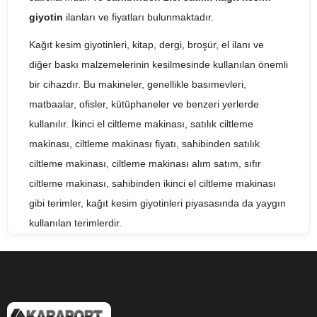
giyotin
ilanları ve fiyatları bulunmaktadır.
Kağıt kesim giyotinleri, kitap, dergi, broşür, el ilanı ve
diğer baskı malzemelerinin kesilmesinde kullanılan önemli
bir cihazdır. Bu makineler, genellikle basımevleri,
matbaalar, ofisler, kütüphaneler ve benzeri yerlerde
kullanılır. İkinci el ciltleme makinası, satılık ciltleme
makinası, ciltleme makinası fiyatı, sahibinden satılık
ciltleme makinası, ciltleme makinası alım satım, sıfır
ciltleme makinası, sahibinden ikinci el ciltleme makinası
gibi terimler, kağıt kesim giyotinleri piyasasında da yaygın
kullanılan terimlerdir.
İkinci el kağıt kesim giyotinleri, yeni bir cihaza göre daha
uygun fiyatlı bir seçenek olarak karşımıza çıkar. Bu
makineler, önceden kullanılmış olsalar da, iyi bir şekilde