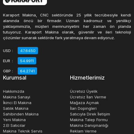
bakımı yapıldığında uzun yıllar boyunca sorunsuz bir
şekilde kullanılabilirler.
Karaport Makina, CNC sektöründe 25 yıllık tecrübesiyle kendi
alanında öncü bir firmadır. Uzman kadromuz ve yenilikçi
yaklaşımımızla, müşteri memnuniyetini her zaman ön planda
Sıfır kağıt kesim giyotinleri, henüz hiç kullanılmamış ve
tutuyoruz. Karaport Makina olarak, güvenilir ve ileri teknoloji
genellikle yeni teknolojiler ve özelliklerle donatılmış bir
çözümler sunarak sektörde fark yaratmaya devam ediyoruz.
seçenektir. Bu makineler, yüksek performans ve
USD
:
47.6450
güvenilirlik sunar ve uzun vadeli bir yatırım olarak
EUR
:
54.9911
düşünülebilirler. Ancak, fiyatları daha yüksek olduğu için,
bütçe sınırlaması olanlar için biraz zorlu olabilir.
GBP
:
64.2741
Kurumsal
Hizmetlerimiz
Kağıt kesim giyotinleri fiyatları, makinenin markası,
Hakkımızda
Ücretsiz Üyelik
modeli, boyutu ve özelliklerine göre değişebilir.
Makina Sanayi
Ücretsiz İlan Verme
İkinci El Makina
Mağaza Açmak
Sahibinden satılık kağıt kesim giyotinleri, genellikle daha
Satılık Makina
İlan Dopingleri
uygun fiyatlı bir seçenek olarak karşımıza çıkar. Ancak, bu
Sahibinden Makina
Satıcıyla Direk İletişim
makinelerin durumunu dikkatlice değerlendirmek ve
Yeni Makina
Makina Talep Formu
2.El Satıcılar
Makina Danışmanlığı
kaliteli bir ürün aldığınızdan emin olmak önemlidir.
Makina Teknik Servis
Reklam Verme