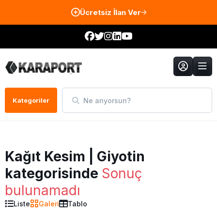
Ücretsiz İlan Ver
Ne arıyorsun?
Kategoriler
Kağıt Kesim | Giyotin
kategorisinde
Sonuç
bulunamadı
Liste
Galeri
Tablo