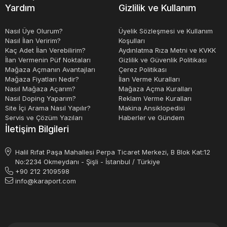
Yardım
Gizlilik ve Kullanım
Nasıl Üye Olurum?
Üyelik Sözleşmesi ve Kullanım
Nasıl İlan Veririm?
Koşulları
Kaç Adet İlan Verebilirim?
Aydınlatma Rıza Metni ve KVKK
İlan Vermenin Püf Noktaları
Gizlilik ve Güvenlik Politikası
Mağaza Açmanın Avantajları
Çerez Politikası
Mağaza Fiyatları Nedir?
İlan Verme Kuralları
Nasıl Mağaza Açarım?
Mağaza Açma Kuralları
Nasıl Doping Yaparım?
Reklam Verme Kuralları
Site İçi Arama Nasıl Yapılır?
Makina Ansiklopedisi
Servis ve Çözüm Yazıları
Haberler ve Gündem
İletişim Bilgileri
Halil Rıfat Paşa Mahallesi Perpa Ticaret Merkezi, B Blok Kat:12
No:2234 Okmeydanı - Şişli - İstanbul / Türkiye
+90 212 2109598
info@karaport.com