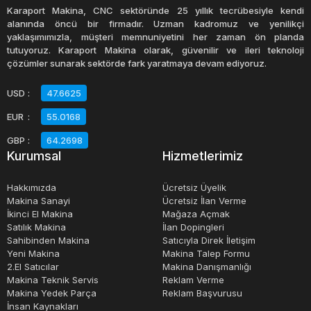
Sahibinden ikinci el satılık plotter ilanları da bir seçenek
Karaport Makina, CNC sektöründe 25 yıllık tecrübesiyle kendi
olabilir. Bu ilanlar, birçok farklı marka ve modeldeki
alanında öncü bir firmadır. Uzman kadromuz ve yenilikçi
yaklaşımımızla, müşteri memnuniyetini her zaman ön planda
plotterler için mevcuttur ve fiyatları satıcının cihazın
tutuyoruz. Karaport Makina olarak, güvenilir ve ileri teknoloji
durumuna ve özelliklerine göre değişebilir.
çözümler sunarak sektörde fark yaratmaya devam ediyoruz.
USD
:
47.6625
Plotter fiyatları, satın almak istediğiniz cihazın
EUR
:
55.0168
özelliklerine, boyutuna ve markasına göre değişebilir.
Daha gelişmiş özelliklere sahip bir plotter, daha yüksek bir
GBP
:
64.2698
Kurumsal
Hizmetlerimiz
fiyata sahip olacaktır. Ancak, birçok satıcı, uygun fiyatlı ve
uygun özelliklere sahip plotterler de sunarlar.Plotterler,
Hakkımızda
Ücretsiz Üyelik
büyük boyutlu çıktıların üretilmesinde kullanılan önemli bir
Makina Sanayi
Ücretsiz İlan Verme
İkinci El Makina
Mağaza Açmak
çıktı cihazıdır.
Satılık Makina
İlan Dopingleri
Sahibinden Makina
Satıcıyla Direk İletişim
Yeni Makina
Makina Talep Formu
2.El Satıcılar
Makina Danışmanlığı
Makina Teknik Servis
Reklam Verme
Makina Yedek Parça
Reklam Başvurusu
İnsan Kaynakları