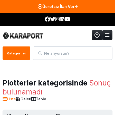
Ücretsiz İlan Ver
Ne arıyorsun?
Kategoriler
Plotterler kategorisinde
Sonuç
bulunamadı
Liste
Galeri
Tablo