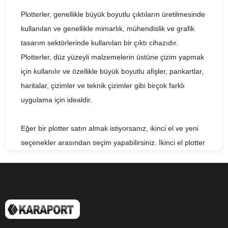
Plotterler, genellikle büyük boyutlu çıktıların üretilmesinde
kullanılan ve genellikle mimarlık, mühendislik ve grafik
tasarım sektörlerinde kullanılan bir çıktı cihazıdır.
Plotterler, düz yüzeyli malzemelerin üstüne çizim yapmak
için kullanılır ve özellikle büyük boyutlu afişler, pankartlar,
haritalar, çizimler ve teknik çizimler gibi birçok farklı
uygulama için idealdir.
Eğer bir plotter satın almak istiyorsanız, ikinci el ve yeni
seçenekler arasından seçim yapabilirsiniz. İkinci el plotter
satıcıları genellikle daha uygun fiyatlı seçenekler sunar ve
genellikle sağlam ve iyi bakımlı cihazlar satmaktadırlar.
Yeni plotter satıcıları ise, en son teknolojilere sahip olan
ve garantili olan cihazlar sunarlar.