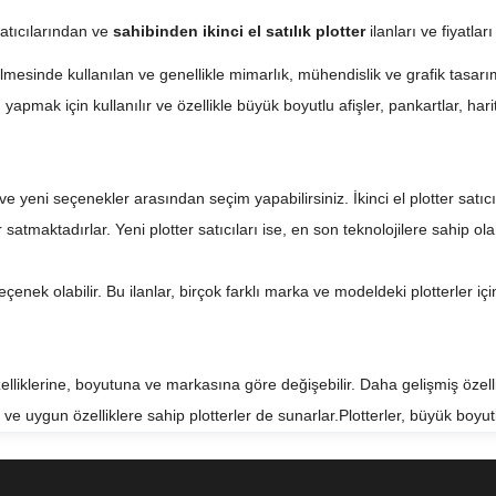
satıcılarından ve
sahibinden ikinci el satılık plotter
ilanları ve fiyatla
tilmesinde kullanılan ve genellikle mimarlık, mühendislik ve grafik tasarım
apmak için kullanılır ve özellikle büyük boyutlu afişler, pankartlar, harita
l ve yeni seçenekler arasından seçim yapabilirsiniz. İkinci el plotter satıc
satmaktadırlar. Yeni plotter satıcıları ise, en son teknolojilere sahip ola
 seçenek olabilir. Bu ilanlar, birçok farklı marka ve modeldeki plotterler iç
özelliklerine, boyutuna ve markasına göre değişebilir. Daha gelişmiş özelli
ı ve uygun özelliklere sahip plotterler de sunarlar.Plotterler, büyük boyut