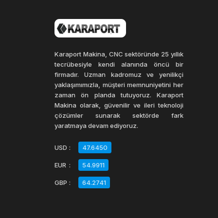
Karaport Makina, CNC sektöründe 25 yıllık
tecrübesiyle kendi alanında öncü bir
firmadır. Uzman kadromuz ve yenilikçi
yaklaşımımızla, müşteri memnuniyetini her
zaman ön planda tutuyoruz. Karaport
Makina olarak, güvenilir ve ileri teknoloji
çözümler sunarak sektörde fark
yaratmaya devam ediyoruz.
USD
:
47.6450
EUR
:
54.9911
GBP
:
64.2741