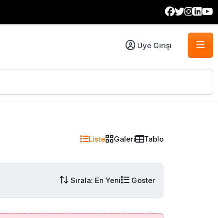
Üye Girişi
Liste
Galeri
Tablo
Sırala: En Yeni
Göster