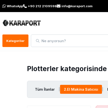
WhatsApp
+90 212 2109598
info@karaport.com
Ne arıyorsun?
Kategoriler
Plotterler kategorisind
Tüm İlanlar
|
2.El Makina Satıcısı
|