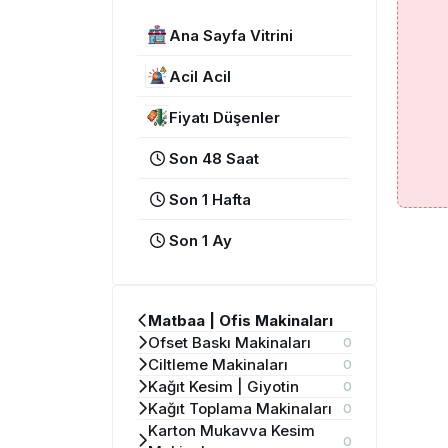
Ana Sayfa Vitrini
Acil Acil
Fiyatı Düşenler
Son 48 Saat
Son 1 Hafta
Son 1 Ay
Matbaa | Ofis Makinaları
Ofset Baskı Makinaları
0
Ciltleme Makinaları
0
Kağıt Kesim | Giyotin
0
Kağıt Toplama Makinaları
0
Karton Mukavva Kesim
0