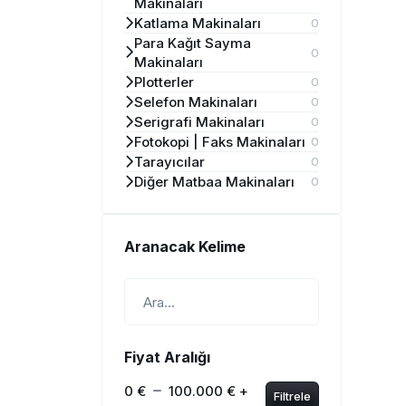
Makinaları
Katlama Makinaları
0
Para Kağıt Sayma
0
Makinaları
Plotterler
0
Selefon Makinaları
0
Serigrafi Makinaları
0
Fotokopi | Faks Makinaları
0
Tarayıcılar
0
Diğer Matbaa Makinaları
0
Aranacak Kelime
Fiyat Aralığı
0 €
100.000 € +
Filtrele