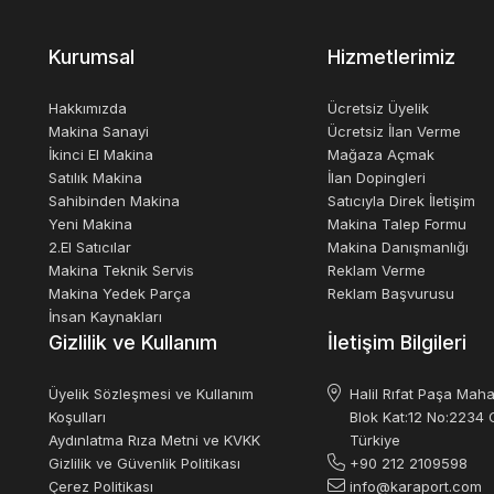
Kurumsal
Hizmetlerimiz
Hakkımızda
Ücretsiz Üyelik
Makina Sanayi
Ücretsiz İlan Verme
İkinci El Makina
Mağaza Açmak
Satılık Makina
İlan Dopingleri
Sahibinden Makina
Satıcıyla Direk İletişim
Yeni Makina
Makina Talep Formu
2.El Satıcılar
Makina Danışmanlığı
Makina Teknik Servis
Reklam Verme
Makina Yedek Parça
Reklam Başvurusu
İnsan Kaynakları
Gizlilik ve Kullanım
İletişim Bilgileri
Üyelik Sözleşmesi ve Kullanım
Halil Rıfat Paşa Maha
Koşulları
Blok Kat:12 No:2234 O
Aydınlatma Rıza Metni ve KVKK
Türkiye
Gizlilik ve Güvenlik Politikası
+90 212 2109598
Çerez Politikası
info@karaport.com