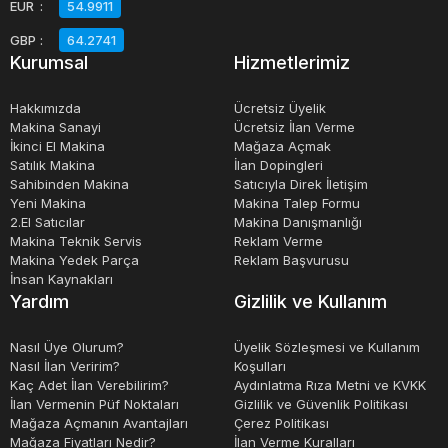
EUR
:
54.9911
GBP
:
64.2741
Kurumsal
Hizmetlerimiz
Hakkımızda
Ücretsiz Üyelik
Makina Sanayi
Ücretsiz İlan Verme
İkinci El Makina
Mağaza Açmak
Satılık Makina
İlan Dopingleri
Sahibinden Makina
Satıcıyla Direk İletişim
Yeni Makina
Makina Talep Formu
2.El Satıcılar
Makina Danışmanlığı
Makina Teknik Servis
Reklam Verme
Makina Yedek Parça
Reklam Başvurusu
İnsan Kaynakları
Yardım
Gizlilik ve Kullanım
Nasıl Üye Olurum?
Üyelik Sözleşmesi ve Kullanım
Nasıl İlan Veririm?
Koşulları
Kaç Adet İlan Verebilirim?
Aydınlatma Rıza Metni ve KVKK
İlan Vermenin Püf Noktaları
Gizlilik ve Güvenlik Politikası
Mağaza Açmanın Avantajları
Çerez Politikası
Mağaza Fiyatları Nedir?
İlan Verme Kuralları