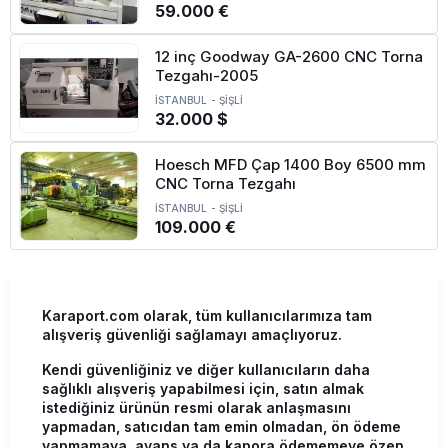
59.000 €
12 inç Goodway GA-2600 CNC Torna
Tezgahı-2005
İSTANBUL
-
ŞİŞLİ
32.000 $
Hoesch MFD Çap 1400 Boy 6500 mm
CNC Torna Tezgahı
İSTANBUL
-
ŞİŞLİ
109.000 €
Karaport.com olarak, tüm kullanıcılarımıza tam
alışveriş güvenliği sağlamayı amaçlıyoruz.
Kendi güvenliğiniz ve diğer kullanıcıların daha
sağlıklı alışveriş yapabilmesi için, satın almak
istediğiniz ürünün resmi olarak anlaşmasını
yapmadan, satıcıdan tam emin olmadan, ön ödeme
yapmamaya, avans ya da kapora ödememeye özen