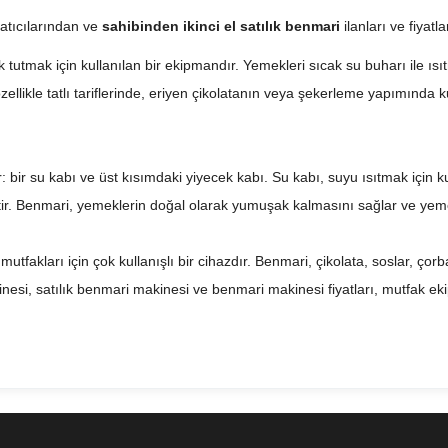
satıcılarından ve
sahibinden ikinci el satılık benmari
ilanları ve fiyat
utmak için kullanılan bir ekipmandır. Yemekleri sıcak su buharı ile ısıt
zellikle tatlı tariflerinde, eriyen çikolatanın veya şekerleme yapımında k
 bir su kabı ve üst kısımdaki yiyecek kabı. Su kabı, suyu ısıtmak için k
itir. Benmari, yemeklerin doğal olarak yumuşak kalmasını sağlar ve ye
tfakları için çok kullanışlı bir cihazdır. Benmari, çikolata, soslar, çorba
kinesi, satılık benmari makinesi ve benmari makinesi fiyatları, mutfak 