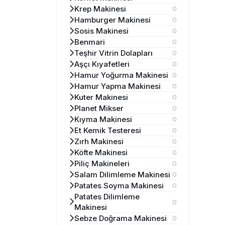
Krep Makinesi
0
Hamburger Makinesi
0
Sosis Makinesi
0
Benmari
0
Teşhir Vitrin Dolapları
0
Aşçı Kıyafetleri
0
Hamur Yoğurma Makinesi
0
Hamur Yapma Makinesi
0
Kuter Makinesi
0
Planet Mikser
0
Kıyma Makinesi
0
Et Kemik Testeresi
0
Zırh Makinesi
0
Köfte Makinesi
0
Piliç Makineleri
0
Salam Dilimleme Makinesi
0
Patates Soyma Makinesi
0
Patates Dilimleme
0
Makinesi
Sebze Doğrama Makinesi
0