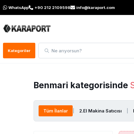
WhatsApp
+90 212 2109598
info@karaport.com
Ne arıyorsun?
Kategoriler
Benmari kategorisinde
Tüm İlanlar
|
2.El Makina Satıcısı
|