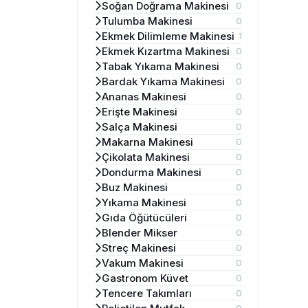
Soğan Doğrama Makinesi
0
Tulumba Makinesi
0
Ekmek Dilimleme Makinesi
1
Ekmek Kızartma Makinesi
0
Tabak Yıkama Makinesi
0
Bardak Yıkama Makinesi
0
Ananas Makinesi
0
Erişte Makinesi
0
Salça Makinesi
0
Makarna Makinesi
0
Çikolata Makinesi
0
Dondurma Makinesi
0
Buz Makinesi
0
Yıkama Makinesi
0
Gıda Öğütücüleri
0
Blender Mikser
0
Streç Makinesi
0
Vakum Makinesi
0
Gastronom Küvet
0
Tencere Takımları
0