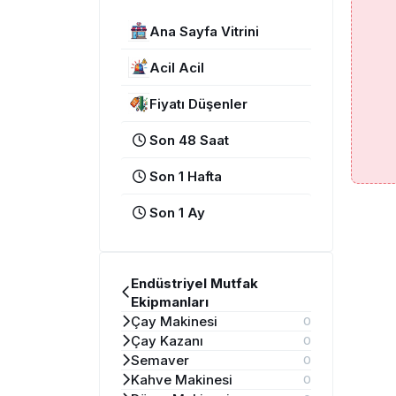
Ana Sayfa Vitrini
Acil Acil
Fiyatı Düşenler
Son 48 Saat
Son 1 Hafta
Son 1 Ay
Endüstriyel Mutfak
Ekipmanları
Çay Makinesi
0
Çay Kazanı
0
Semaver
0
Kahve Makinesi
0