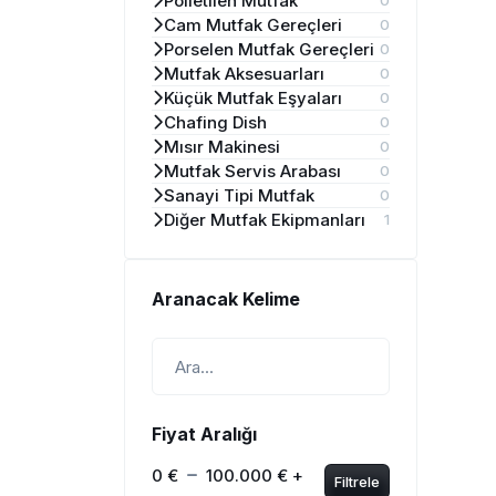
Polietilen Mutfak
0
Cam Mutfak Gereçleri
0
Porselen Mutfak Gereçleri
0
Mutfak Aksesuarları
0
Küçük Mutfak Eşyaları
0
Chafing Dish
0
Mısır Makinesi
0
Mutfak Servis Arabası
0
Sanayi Tipi Mutfak
0
Diğer Mutfak Ekipmanları
1
Aranacak Kelime
Fiyat Aralığı
0 €
100.000 € +
Filtrele