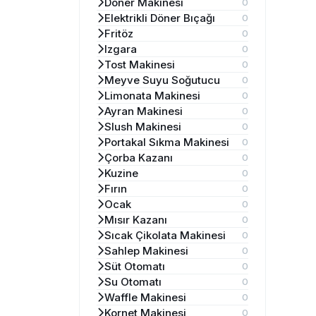
Döner Makinesi
0
Elektrikli Döner Bıçağı
0
Fritöz
0
Izgara
0
Tost Makinesi
0
Meyve Suyu Soğutucu
0
Limonata Makinesi
0
Ayran Makinesi
0
Slush Makinesi
0
Portakal Sıkma Makinesi
0
Çorba Kazanı
0
Kuzine
0
Fırın
0
Ocak
0
Mısır Kazanı
0
Sıcak Çikolata Makinesi
0
Sahlep Makinesi
0
Süt Otomatı
0
Su Otomatı
0
Waffle Makinesi
0
Kornet Makinesi
0