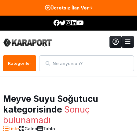
Ücretsiz İlan Ver
Ne arıyorsun?
Kategoriler
Meyve Suyu Soğutucu
kategorisinde
Sonuç
bulunamadı
Liste
Galeri
Tablo