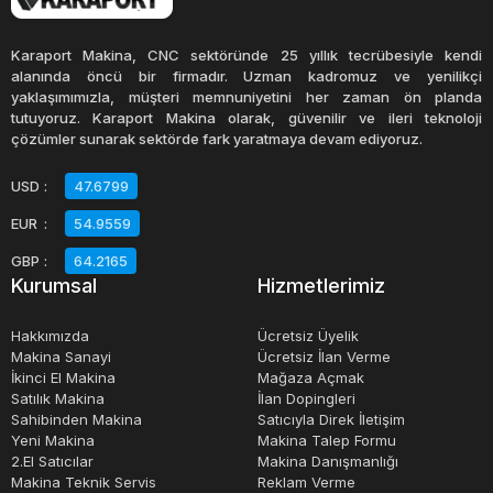
düğme ile cihazın çalışmasını sağlayabilirler. Soğutucular,
düşük enerji tüketimi ile tasarlanmıştır ve yüksek
Karaport Makina, CNC sektöründe 25 yıllık tecrübesiyle kendi
performans sergilerler.
alanında öncü bir firmadır. Uzman kadromuz ve yenilikçi
yaklaşımımızla, müşteri memnuniyetini her zaman ön planda
tutuyoruz. Karaport Makina olarak, güvenilir ve ileri teknoloji
Meyve suyu satışı yapan işletmeler, kafeler veya
çözümler sunarak sektörde fark yaratmaya devam ediyoruz.
restoranlar gibi işletmeler için meyve suyu soğutucuları
USD
:
47.6799
büyük bir önem taşır. Bu cihazlar, sıcak yaz günlerinde
EUR
:
54.9559
müşterilerin taleplerini karşılamak için gereklidir. İkinci el
meyve suyu soğutucuları da mevcuttur ve uygun fiyatlarla
GBP
:
64.2165
Kurumsal
Hizmetlerimiz
satın alınabilirler.
Hakkımızda
Ücretsiz Üyelik
Meyve suyu soğutucularının fiyatı, cihazın boyutu,
Makina Sanayi
Ücretsiz İlan Verme
İkinci El Makina
Mağaza Açmak
markası ve özellikleri gibi faktörlere bağlı olarak
Satılık Makina
İlan Dopingleri
değişebilir. Ancak genellikle uygun fiyatlı seçenekler
Sahibinden Makina
Satıcıyla Direk İletişim
bulunmaktadır. Meyve suyu soğutucuları, meyve sularının
Yeni Makina
Makina Talep Formu
2.El Satıcılar
Makina Danışmanlığı
ideal sıcaklıkta sunulmasını sağlar ve işletmelerin
Makina Teknik Servis
Reklam Verme