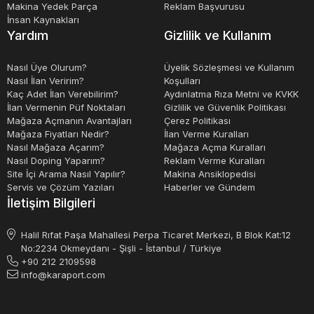
müşterilerine kaliteli hizmet sunmasına yardımcı olur.
Makina Yedek Parça
Reklam Başvurusu
İnsan Kaynakları
Yardım
Gizlilik ve Kullanım
Nasıl Üye Olurum?
Üyelik Sözleşmesi ve Kullanım
Nasıl İlan Veririm?
Koşulları
Kaç Adet İlan Verebilirim?
Aydınlatma Rıza Metni ve KVKK
İlan Vermenin Püf Noktaları
Gizlilik ve Güvenlik Politikası
Mağaza Açmanın Avantajları
Çerez Politikası
Mağaza Fiyatları Nedir?
İlan Verme Kuralları
Nasıl Mağaza Açarım?
Mağaza Açma Kuralları
Nasıl Doping Yaparım?
Reklam Verme Kuralları
Site İçi Arama Nasıl Yapılır?
Makina Ansiklopedisi
Servis ve Çözüm Yazıları
Haberler ve Gündem
İletişim Bilgileri
Halil Rıfat Paşa Mahallesi Perpa Ticaret Merkezi, B Blok Kat:12
No:2234 Okmeydanı - Şişli - İstanbul / Türkiye
+90 212 2109598
info@karaport.com