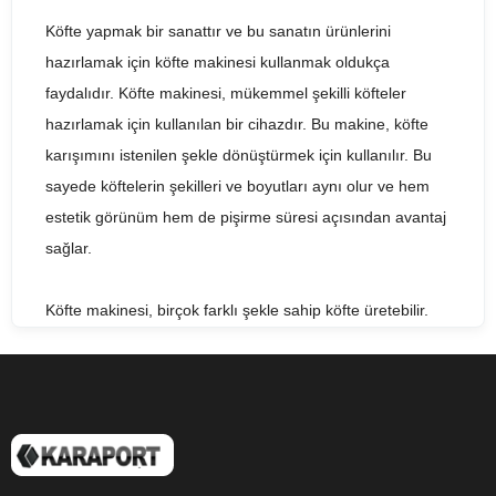
Köfte yapmak bir sanattır ve bu sanatın ürünlerini
hazırlamak için köfte makinesi kullanmak oldukça
faydalıdır. Köfte makinesi, mükemmel şekilli köfteler
hazırlamak için kullanılan bir cihazdır. Bu makine, köfte
karışımını istenilen şekle dönüştürmek için kullanılır. Bu
sayede köftelerin şekilleri ve boyutları aynı olur ve hem
estetik görünüm hem de pişirme süresi açısından avantaj
sağlar.
Köfte makinesi, birçok farklı şekle sahip köfte üretebilir.
Yuvarlak, oval, düz, kare ve benzeri birçok farklı şekilde
köfte yapılabilir. Ayrıca, makine, farklı ölçülerde köfteler
yapmak için ayarlanabilir. Böylece, istenilen ölçülerde ve
şekillerde köfteler üretilebilir.