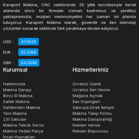
Köfte makinesi, et, tavuk, balık, sebze ve diğer
Karaport Makina, CNC sektöründe 25 yıllık tecrübesiyle kendi
malzemeleri kullanarak farklı tarzlarda köfteler yapabilir.
alanında öncü bir firmadır. Uzman kadromuz ve yenilikçi
yaklaşımımızla, müşteri memnuniyetini her zaman ön planda
Baharatlar ve diğer malzemeler, köftelerin lezzetini ve
tutuyoruz. Karaport Makina olarak, güvenilir ve ileri teknoloji
aromasını artırmak için kullanılabilir.
çözümler sunarak sektörde fark yaratmaya devam ediyoruz.
USD
:
47.6625
Köfte makinesi, restoranlar, kafeler, kantinler ve evlerde
EUR
:
55.0168
kullanılabilir. Özellikle büyük ölçekli köfte üretimi
gerektiren işletmeler için, köfte makinesi büyük bir zaman
GBP
:
64.2698
Kurumsal
Hizmetlerimiz
ve iş gücü tasarrufu sağlayabilir.
Hakkımızda
Ücretsiz Üyelik
Sonuç olarak, köfte makinesi, işletmelerin hızlı ve verimli
Makina Sanayi
Ücretsiz İlan Verme
İkinci El Makina
Mağaza Açmak
bir şekilde köfte üretmelerine olanak tanırken aynı
Satılık Makina
İlan Dopingleri
zamanda köftelerin şekillerinin ve boyutlarının tutarlılığını
Sahibinden Makina
Satıcıyla Direk İletişim
sağlar. Ev kullanımı için de uygun olan bu cihaz, köfte
Yeni Makina
Makina Talep Formu
2.El Satıcılar
Makina Danışmanlığı
yapımını daha keyifli ve pratik hale getirir.
Makina Teknik Servis
Reklam Verme
Makina Yedek Parça
Reklam Başvurusu
İnsan Kaynakları