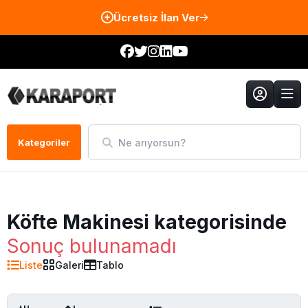
Ücretsiz İlan Ver
Ne arıyorsun?
Kategoriler
Köfte Makinesi kategorisinde
Sonuç bulunamadı
Liste
Galeri
Tablo