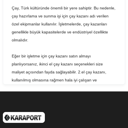
Çay, Türk kültüründe önemli bir yere sahiptir. Bu nedenle,
çay hazırlama ve sunma işi için çay kazanı adı verilen
özel ekipmanlar kullanılır. İşletmelerde, çay kazanları
genellikle büyük kapasitelerde ve endüstriyel özellikte
olmalıdır.
Eğer bir işletme için çay kazanı satın almayı
planlıyorsanız, ikinci el çay kazanı seçenekleri size
maliyet açısından fayda sağlayabilir. 2.el çay kazanı,
kullanılmış olmasına rağmen hala iyi çalışan ve
işletmenizin çay hazırlama ihtiyacını karşılayabilecek
kalitede olabilir. Satılık çay kazanı ararken, fiyat ve kalite
arasında dengeyi bulmanız önemlidir.
2nd hand tea boiler veya used tea boiler olarak