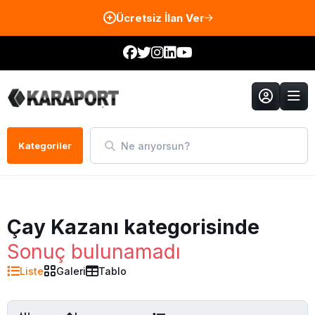
Ücretsiz İlan Ver
Ne arıyorsun?
Kategoriler
Çay Kazanı kategorisinde
Sonuç bulunamadı
Liste
Galeri
Tablo