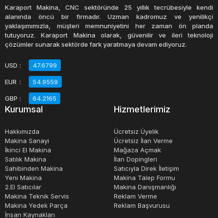
adlandırılan ikinci el çay kazanı, işletmenize uygun bir
Karaport Makina, CNC sektöründe 25 yıllık tecrübesiyle kendi
maliyetle kaliteli bir ekipman sağlayabilir. Kullanılmış
alanında öncü bir firmadır. Uzman kadromuz ve yenilikçi
yaklaşımımızla, müşteri memnuniyetini her zaman ön planda
ekipmanlar için dikkat edilmesi gereken nokta, ürünün
tutuyoruz. Karaport Makina olarak, güvenilir ve ileri teknoloji
durumunun iyi olması ve işletmenizin ihtiyacına uygun
çözümler sunarak sektörde fark yaratmaya devam ediyoruz.
boyutta ve kapasitede olmasıdır.
USD
:
47.6799
EUR
:
54.9559
Sonuç olarak, çay hazırlama işi için uygun bir çay kazanı
seçmek, işletmenizin başarısı için önemlidir. Sahibinden
GBP
:
64.2165
Kurumsal
Hizmetlerimiz
ikinci el çay kazanı veya diğer satılık çay kazanı
seçenekleri arasından kalite ve uygun fiyatı bir arada
Hakkımızda
Ücretsiz Üyelik
sunan ürünleri tercih etmek işletmeniz için en doğru
Makina Sanayi
Ücretsiz İlan Verme
İkinci El Makina
Mağaza Açmak
seçim olabilir.
Satılık Makina
İlan Dopingleri
Sahibinden Makina
Satıcıyla Direk İletişim
Yeni Makina
Makina Talep Formu
2.El Satıcılar
Makina Danışmanlığı
Makina Teknik Servis
Reklam Verme
Makina Yedek Parça
Reklam Başvurusu
İnsan Kaynakları