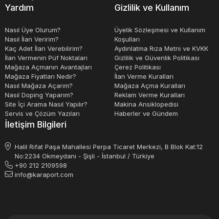
Yardım
Gizlilik ve Kullanım
Nasıl Üye Olurum?
Üyelik Sözleşmesi ve Kullanım
Nasıl İlan Veririm?
Koşulları
Kaç Adet İlan Verebilirim?
Aydınlatma Rıza Metni ve KVKK
İlan Vermenin Püf Noktaları
Gizlilik ve Güvenlik Politikası
Mağaza Açmanın Avantajları
Çerez Politikası
Mağaza Fiyatları Nedir?
İlan Verme Kuralları
Nasıl Mağaza Açarım?
Mağaza Açma Kuralları
Nasıl Doping Yaparım?
Reklam Verme Kuralları
Site İçi Arama Nasıl Yapılır?
Makina Ansiklopedisi
Servis ve Çözüm Yazıları
Haberler ve Gündem
İletişim Bilgileri
Halil Rıfat Paşa Mahallesi Perpa Ticaret Merkezi, B Blok Kat:12
No:2234 Okmeydanı - Şişli - İstanbul / Türkiye
+90 212 2109598
info@karaport.com