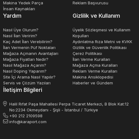
Makina Yedek Parça
Reklam Başvurusu
İnsan Kaynakları
Yardım
Gizlilik ve Kullanım
Nasıl Üye Olurum?
Üyelik Sözleşmesi ve Kullanım
Nasıl İlan Veririm?
Koşulları
Kaç Adet İlan Verebilirim?
Aydınlatma Rıza Metni ve KVKK
İlan Vermenin Püf Noktaları
Gizlilik ve Güvenlik Politikası
Mağaza Açmanın Avantajları
Çerez Politikası
Mağaza Fiyatları Nedir?
İlan Verme Kuralları
Nasıl Mağaza Açarım?
Mağaza Açma Kuralları
Nasıl Doping Yaparım?
Reklam Verme Kuralları
Site İçi Arama Nasıl Yapılır?
Makina Ansiklopedisi
Servis ve Çözüm Yazıları
Haberler ve Gündem
İletişim Bilgileri
Halil Rıfat Paşa Mahallesi Perpa Ticaret Merkezi, B Blok Kat:12
No:2234 Okmeydanı - Şişli - İstanbul / Türkiye
+90 212 2109598
info@karaport.com