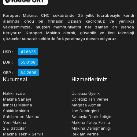
dilimleme işlemi manuel olarak yapıldığından, işletmelerin
personel maliyetlerini azaltmalarına da yardımcı olur.
Karaport Makina, CNC sektöründe 25 yıllık tecrübesiyle kendi
alanında öncü bir firmadır. Uzman kadromuz ve yenilikçi
yaklaşımımızla, müşteri memnuniyetini her zaman ön planda
Patates dilimleme makinesi, işletmelerin patates
tutuyoruz. Karaport Makina olarak, güvenilir ve ileri teknoloji
hazırlama sürecini hızlandırırken, aynı zamanda hijyenik
çözümler sunarak sektörde fark yaratmaya devam ediyoruz.
bir işlem sunar. Makine, patatesleri hızlı ve etkili bir
USD
:
47.6625
şekilde keserken, aynı zamanda patateslerin elle
EUR
:
55.0168
kesilmesi durumunda oluşabilecek kesiklere veya
yaralanmalara da engel olur.
GBP
:
64.2698
Kurumsal
Hizmetlerimiz
Sonuç olarak, patates dilimleme makinesi, restoranlar ve
Hakkımızda
Ücretsiz Üyelik
gıda işletmeleri için önemli bir cihazdır. Hızlı, hijyenik ve
Makina Sanayi
Ücretsiz İlan Verme
İkinci El Makina
Mağaza Açmak
verimli bir patates hazırlama süreci sunar ve işletmelerin
Satılık Makina
İlan Dopingleri
patatesli ürünlerini daha hızlı ve kolay bir şekilde
Sahibinden Makina
Satıcıyla Direk İletişim
hazırlamasına yardımcı olur.
Yeni Makina
Makina Talep Formu
2.El Satıcılar
Makina Danışmanlığı
Makina Teknik Servis
Reklam Verme