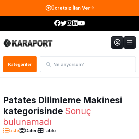
Ücretsiz İlan Ver
Ne arıyorsun?
Kategoriler
Patates Dilimleme Makinesi
kategorisinde
Sonuç
bulunamadı
Liste
Galeri
Tablo