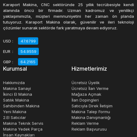
olarak da satın alınabilen tost makineleri, uygun fiyatları
Karaport Makina, CNC sektöründe 25 yıllık tecrübesiyle kendi
ile de birçok kişinin tercih ettiği ürünlerden biridir.
alanında öncü bir firmadır. Uzman kadromuz ve yenilikçi
yaklaşımımızla, müşteri memnuniyetini her zaman ön planda
tutuyoruz. Karaport Makina olarak, güvenilir ve ileri teknoloji
Tost makineleri, farklı boyut, şekil ve renklerde üretilir.
çözümler sunarak sektörde fark yaratmaya devam ediyoruz.
Bazı tost makineleri, sandviç yapmak için kullanılabilen
USD
:
47.6799
değiştirilebilir plakalar ile birlikte gelir. Böylece, bir tost
EUR
:
54.9559
makinesi hem tost hem de sandviç yapmak için
kullanılabilir.
GBP
:
64.2165
Kurumsal
Hizmetlerimiz
Hakkımızda
Ücretsiz Üyelik
Makina Sanayi
Ücretsiz İlan Verme
İkinci El Makina
Mağaza Açmak
Satılık Makina
İlan Dopingleri
Sahibinden Makina
Satıcıyla Direk İletişim
Yeni Makina
Makina Talep Formu
2.El Satıcılar
Makina Danışmanlığı
Makina Teknik Servis
Reklam Verme
Makina Yedek Parça
Reklam Başvurusu
İnsan Kaynakları