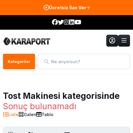
Ücretsiz İlan Ver
Ne arıyorsun?
Kategoriler
Tost Makinesi kategorisinde
Sonuç bulunamadı
Liste
Galeri
Tablo