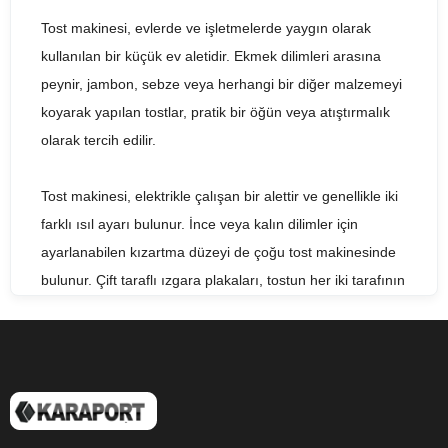
Tost makinesi, evlerde ve işletmelerde yaygın olarak
kullanılan bir küçük ev aletidir. Ekmek dilimleri arasına
peynir, jambon, sebze veya herhangi bir diğer malzemeyi
koyarak yapılan tostlar, pratik bir öğün veya atıştırmalık
olarak tercih edilir.
Tost makinesi, elektrikle çalışan bir alettir ve genellikle iki
farklı ısıl ayarı bulunur. İnce veya kalın dilimler için
ayarlanabilen kızartma düzeyi de çoğu tost makinesinde
bulunur. Çift taraflı ızgara plakaları, tostun her iki tarafının
eşit derecede kızarmasını sağlar.
Tost makinesi, kahvaltı ev aletleri arasında en çok tercih
edilenlerden biridir. Ayrıca, kafeler, lokantalar ve fast food
zincirleri gibi işletmelerde de sıkça kullanılır. İkinci el